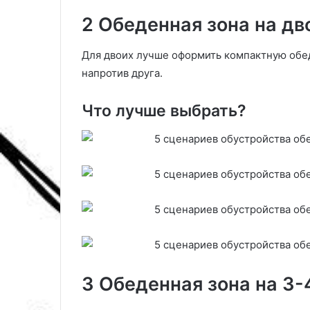
а
2 Обеденная зона на дв
т
ь
Для двоих лучше оформить компактную обед
г
о
напротив друга.
д
Что лучше выбрать?
3 Обеденная зона на 3-