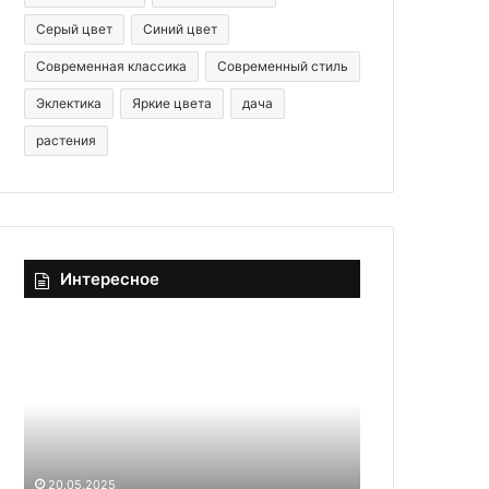
Серый цвет
Синий цвет
Современная классика
Современный стиль
Эклектика
Яркие цвета
дача
растения
Интересное
Л
З
у
а
ч
т
ш
е
и
я
е
л
04.03.2025
с
и
Затеяли ре
20.05.2025