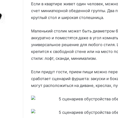
и
Если в квартире живет один человек, можно
5 домашних де
х
счет миниатюрной обеденной группы. Два п
можно начать 
д
круглый стол и широкая столешница.
е
л
,
Маленький столик может быть диаметром 60 
с
аккуратно и поместятся даже в угол комнаты
к
универсальное решение для любого стиля. 
о
т
крепится к свободной стене или на место 
о
стили: лофт, сканди, минимализм.
р
ы
Если придут гости, прием пищи можно перен
х
м
сработает сценарий фуршета: закуски и бок
о
могут расположиться на диване, креслах, п
ж
н
о
н
а
ч