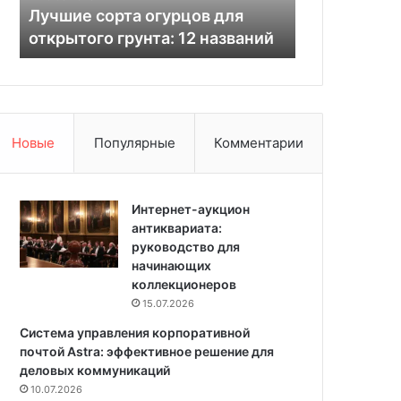
о
р
Лучшие сорта огурцов для
последнюю 
р
е
открытого грунта: 12 названий
вещей
т
м
а
о
о
н
г
т
у
?
р
П
Новые
Популярные
Комментарии
ц
о
о
к
в
у
д
Интернет-аукцион
п
л
антиквариата:
а
я
руководство для
й
о
начинающих
т
т
коллекционеров
е
к
в
15.07.2026
р
п
Система управления корпоративной
ы
о
почтой Astra: эффективное решение для
т
с
деловых коммуникаций
о
л
10.07.2026
г
е