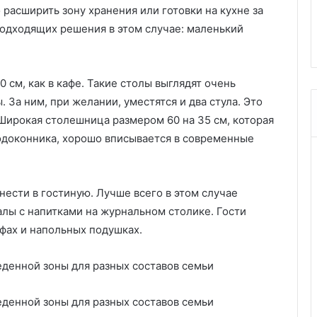
н
 расширить зону хранения или готовки на кухне за
л, с которых
5 идеальных гардеробных из
ы
одходящих решения в этом случае: маленький
год
известных фильмов
х
г
а
р
см, как в кафе. Такие столы выглядят очень
д
. За ним, при желании, уместятся и два стула. Это
е
Широкая столешница размером 60 на 35 см, которая
р
о
подоконника, хорошо вписывается в современные
б
н
ы
ести в гостиную. Лучше всего в этом случае
х
и
алы с напитками на журнальном столике. Гости
з
уфах и напольных подушках.
и
з
в
е
с
т