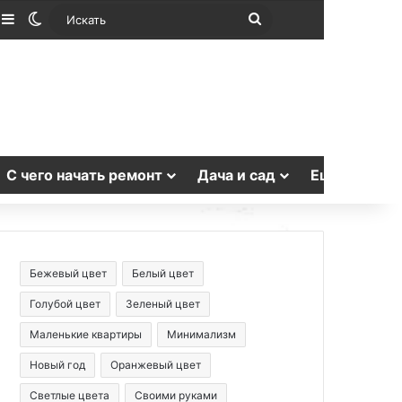
лучайная статья
Sidebar
Switch skin
Искать
С чего начать ремонт
Дача и сад
Еще
Бежевый цвет
Белый цвет
Голубой цвет
Зеленый цвет
Маленькие квартиры
Минимализм
Новый год
Оранжевый цвет
Светлые цвета
Своими руками