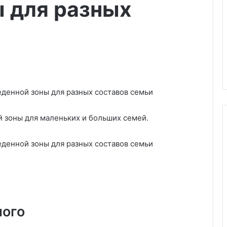
ы для разных
и
 зоны для маленьких и больших семей.
5
и
д
е
а
л
ного
ь
04.03.2025