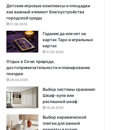
о
д
Детские игровые комплексы и площадки
г
н
как важный элемент благоустройства
р
ю
городской среды
у
ю
01.06.2026
н
о
Гадание да или нет на
т
ч
картах Таро и игральных
а
е
картах
:
р
31.05.2026
1
е
2
д
Отдых в Сочи: природа,
н
ь
достопримечательности и планирование
а
э
поездки
з
т
28.04.2026
в
и
Выбор системы хранения:
а
9
Шкаф-купе или
н
в
распашной шкаф
и
е
14.04.2026
й
щ
е
Выбор керамической
й
плитки для ванной
комнаты и кухни: