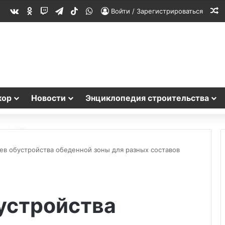
vk.com
Одноклассники
Twitch
Telegram
TikTok
WhatsApp
С
Войти / Зарегистрироваться
кор
Новости
Энциклопедия строительства
ев обустройства обеденной зоны для разных составов
устройства