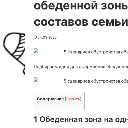
обеденной зон
составов семь
04.03.2025
Подбираем идеи для оформления обеденной
5
д
Содержание
о
[
Скрыть
]
м
а
ш
1 Обеденная зона на од
н
04.03.2025