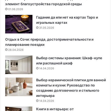
й
в
элемент благоустройства городской среды
к
и
01.06.2026
о
л
м
а
Гадание да или нет на картах Таро и
н
в
игральных картах
а
ы
31.05.2026
т
б
ы
о
Отдых в Сочи: природа, достопримечательности и
:
р
планирование поездки
п
а
28.04.2026
р
и
Выбор системы хранения: Шкаф-купе
а
1
или распашной шкаф
в
2
14.04.2026
и
л
л
у
а
ч
Выбор керамической плитки для ванной
о
ш
комнаты и кухни: Руководство по
ф
и
созданию долговечного и стильного
о
х
интерьера
р
14.04.2026
м
Книги в интерьере: от
л