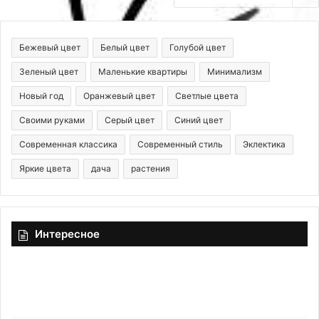
Бежевый цвет
Белый цвет
Голубой цвет
Зеленый цвет
Маленькие квартиры
Минимализм
Новый год
Оранжевый цвет
Светлые цвета
Своими руками
Серый цвет
Синий цвет
Современная классика
Современный стиль
Эклектика
Яркие цвета
дача
растения
Интересное
С
Ф
о
и
в
л
р
ь