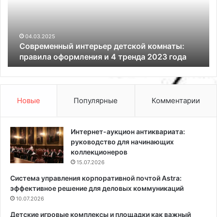
е
т
м
р
е
д
н
л
04.03.2025
Современный интерьер детской комнаты:
н
я
правила оформления и 4 тренда 2023 года
ы
в
й
о
и
д
н
ы
т
п
Новые
Популярные
Комментарии
е
о
р
д
ь
м
Интернет-аукцион антиквариата:
е
о
руководство для начинающих
р
й
коллекционеров
д
к
15.07.2026
е
у
Система управления корпоративной почтой Astra:
т
:
эффективное решение для деловых коммуникаций
с
п
к
10.07.2026
р
о
а
Детские игровые комплексы и площадки как важный