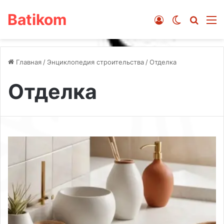
Batikom
Войти
Switch ski
Искат
М
Главная
/
Энциклопедия строительства
/
Отделка
Отделка