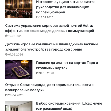
Интернет-аукцион антиквариата:
г
руководство для начинающих
о
коллекционеров
п
15.07.2026
о
Система управления корпоративной почтой Astra:
р
эффективное решение для деловых коммуникаций
я
д
10.07.2026
к
Детские игровые комплексы и площадки как важный
а
элемент благоустройства городской среды
в
01.06.2026
п
р
Гадание да или нет на картах Таро и
и
игральных картах
х
31.05.2026
о
ж
Отдых в Сочи: природа, достопримечательности и
е
планирование поездки
й
28.04.2026
Выбор системы хранения: Шкаф-купе
или распашной шкаф