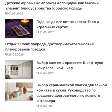
о
и
Детские игровые комплексы и площадки как важный
д
х
элемент благоустройства городской среды
н
с
01.06.2026
о
и
г
с
Гадание да или нет на картах Таро и
о
т
игральных картах
п
е
31.05.2026
ы
м
л
х
Отдых в Сочи: природа, достопримечательности и
е
р
планирование поездки
с
а
28.04.2026
о
н
Выбор системы хранения: Шкаф-купе
с
е
или распашной шкаф
а
н
14.04.2026
D
и
r
я
e
в
Выбор керамической плитки для ванной
a
р
комнаты и кухни: Руководство по
m
е
созданию долговечного и стильного
e
а
интерьера
R
л
14.04.2026
2
ь