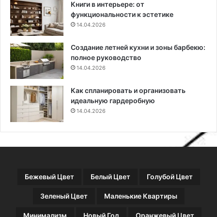
Книги в интерьере: от
0
н
функциональности к эстетике
A
ы
14.04.2026
q
х
u
и
Создание летней кухни и зоны барбекю:
a
н
полное руководство
:
т
т
14.04.2026
е
е
р
п
ь
Как спланировать и организовать
е
е
идеальную гардеробную
р
р
14.04.2026
ь
а
с
х
в
о
з
м
Бежевый Цвет
Белый Цвет
Голубой Цвет
о
ж
Зеленый Цвет
Маленькие Квартиры
н
о
Минимализм
Новый Год
Оранжевый Цвет