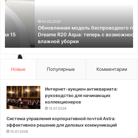
о
в
в
а
л
с
е
04.03.2025
у
Обновленная модель беспроводного пылесоса
н
д
Dreame R20 Aqua: теперь с возможностью
н
и
влажной уборки
а
в
я
и
м
т
о
:
д
5
Новые
Популярные
Комментарии
е
д
л
и
ь
з
Интернет-аукцион антиквариата:
б
а
руководство для начинающих
е
й
коллекционеров
с
н
15.07.2026
п
е
Система управления корпоративной почтой Astra:
р
р
эффективное решение для деловых коммуникаций
о
с
в
10.07.2026
к