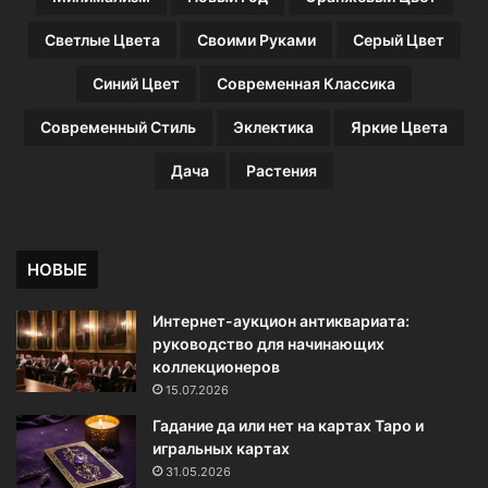
с
т
Светлые Цвета
Своими Руками
Серый Цвет
ь
ю
Синий Цвет
Современная Классика
в
л
Современный Стиль
Эклектика
Яркие Цвета
а
ж
Дача
Растения
н
о
й
у
НОВЫЕ
б
о
Интернет-аукцион антиквариата:
р
руководство для начинающих
к
коллекционеров
и
15.07.2026
Гадание да или нет на картах Таро и
игральных картах
31.05.2026