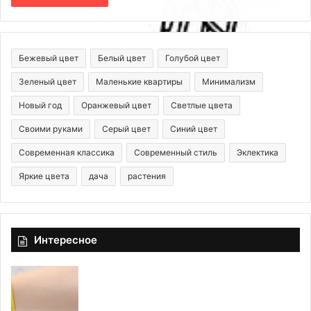
Бежевый цвет
Белый цвет
Голубой цвет
Зеленый цвет
Маленькие квартиры
Минимализм
Новый год
Оранжевый цвет
Светлые цвета
Своими руками
Серый цвет
Синий цвет
Современная классика
Современный стиль
Эклектика
Яркие цвета
дача
растения
Интересное
О
Э
б
т
н
о