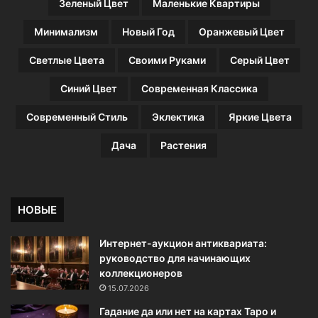
Зеленый Цвет
Маленькие Квартиры
в
е
Минимализм
Новый Год
Оранжевый Цвет
т
ы
Светлые Цвета
Своими Руками
Серый Цвет
Синий Цвет
Современная Классика
Современный Стиль
Эклектика
Яркие Цвета
Дача
Растения
НОВЫЕ
Интернет-аукцион антиквариата:
руководство для начинающих
коллекционеров
15.07.2026
Гадание да или нет на картах Таро и