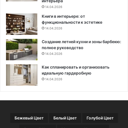
интерьера
ы
т
14.04.2026
х
о
Книги в интерьере: от
п
ч
функциональности к эстетике
л
н
14.04.2026
а
о
н
й
Создание летней кухни и зоны барбекю:
и
д
полное руководство
р
а
о
14.04.2026
т
в
ы
о
и
Как спланировать и организовать
к
п
идеальную гардеробную
о
14.04.2026
л
е
з
н
ы
е
Бежевый Цвет
Белый Цвет
Голубой Цвет
с
о