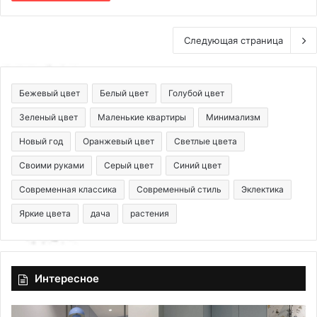
Следующая страница
Бежевый цвет
Белый цвет
Голубой цвет
Зеленый цвет
Маленькие квартиры
Минимализм
Новый год
Оранжевый цвет
Светлые цвета
Своими руками
Серый цвет
Синий цвет
Современная классика
Современный стиль
Эклектика
Яркие цвета
дача
растения
Интересное
К
К