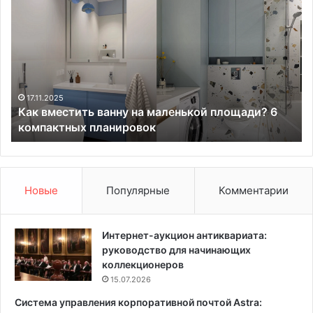
а
о
к
г
в
д
м
а
е
с
с
е
т
я
17.11.2025
Как вместить ванну на маленькой площади? 6
и
т
компактных планировок
т
ь
ь
б
в
а
а
к
н
л
Новые
Популярные
Комментарии
н
а
у
ж
н
а
Интернет-аукцион антиквариата:
а
н
руководство для начинающих
м
ы
коллекционеров
а
н
15.07.2026
л
а
Система управления корпоративной почтой Astra:
е
р