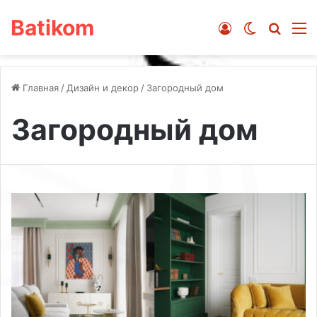
Batikom
Войти
Switch ski
Искат
М
Главная
/
Дизайн и декор
/
Загородный дом
Загородный дом