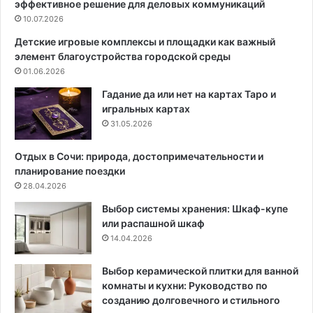
эффективное решение для деловых коммуникаций
н
а
ь
10.07.2026
с
к
с
Детские игровые комплексы и площадки как важный
о
а
элемент благоустройства городской среды
й
д
01.06.2026
п
у
л
в
Гадание да или нет на картах Таро и
о
2
игральных картах
щ
0
31.05.2026
а
2
д
5
Отдых в Сочи: природа, достопримечательности и
и
г
планирование поездки
?
о
28.04.2026
6
д
Выбор системы хранения: Шкаф-купе
к
у
или распашной шкаф
о
:
14.04.2026
м
р
п
а
а
с
Выбор керамической плитки для ванной
к
ч
комнаты и кухни: Руководство по
т
е
созданию долговечного и стильного
н
т