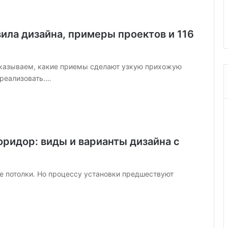
с
объединения
установить видеонаблюдение
т
натой
подробная инструкция
о
вила дизайна, примеры проектов и 116
я
т
е
л
ссказываем, какие приемы сделают узкую прихожую
ь
 реализовать.…
н
о
у
с
т
оридор: виды и варианты дизайна с
а
н
о
в
ые потолки. Но процессу установки предшествуют
и
т
ь
в
и