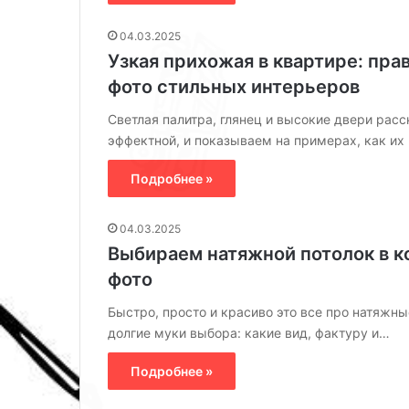
с
н
Возможности 
05.06.2025
о
и
ГВЛ (гипсоволокнистый лист)
04.03.2025
балкона с ком
в
е
Узкая прихожая в квартире: пра
о
п
л
р
фото стильных интерьеров
о
о
к
с
Светлая палитра, глянец и высокие двери ра
н
т
эффектной, и показываем на примерах, как их
и
р
с
а
Подробнее »
т
н
ы
с
04.03.2025
й
т
Выбираем натяжной потолок в к
л
в
и
а
фото
с
:
т
В
Быстро, просто и красиво это все про натяжн
о
долгие муки выбора: какие вид, фактуру и…
з
м
Подробнее »
о
ж