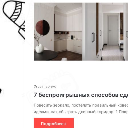
Г
Р
22.03.2025
В
а
7 беспроигрышных способов сд
Л
с
ш
Повесить зеркало, постелить правильный кове
г
и
идеями, как обыграть длинный коридор. 1 Пок
и
р
25.03.2026
п
е
Подробнее »
Расширение пр