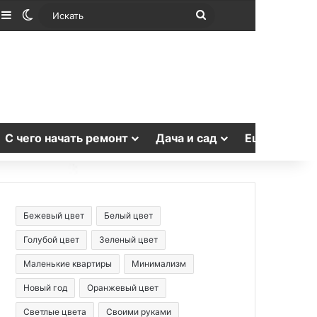
лучайная статья
Sidebar
Switch skin
Искать
С чего начать ремонт
Дача и сад
Еще
Бежевый цвет
Белый цвет
Голубой цвет
Зеленый цвет
Маленькие квартиры
Минимализм
Новый год
Оранжевый цвет
Светлые цвета
Своими руками