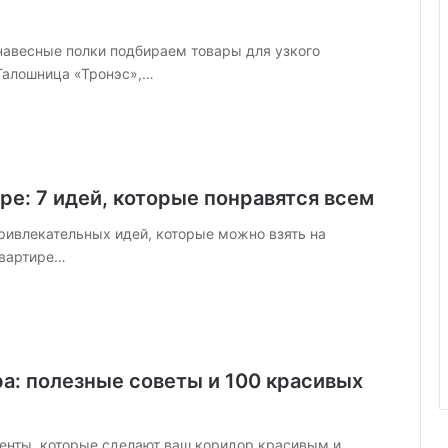
а
я
навесные полки подбираем товары для узкого
и
н
 Галошница «Тронэс»,…
с
т
р
у
к
ре: 7 идей, которые понравятся всем
ц
и
привлекательных идей, которые можно взять на
я
квартире…
а: полезные советы и 100 красивых
менты, которые сделают ваш коридор красивым и