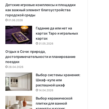
л
ю
Детские игровые комплексы и площадки
я
т
как важный элемент благоустройства
с
н
городской среды
е
ы
01.06.2026
м
х
Гадание да или нет на
е
к
картах Таро и игральных
й
у
картах
н
х
31.05.2026
о
о
й
н
Отдых в Сочи: природа,
п
ь
достопримечательности и планирование
а
-
поездки
р
г
28.04.2026
ы
о
Выбор системы хранения:
с
Шкаф-купе или
т
распашной шкаф
и
14.04.2026
н
ы
Выбор керамической
х
плитки для ванной
в
комнаты и кухни: