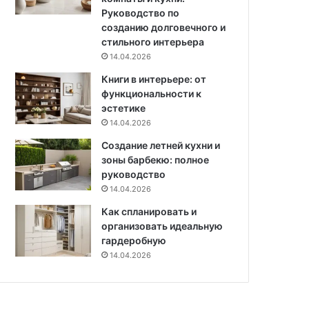
з
Руководство по
а
созданию долговечного и
г
стильного интерьера
о
14.04.2026
р
Книги в интерьере: от
о
функциональности к
д
эстетике
н
ы
14.04.2026
х
Создание летней кухни и
д
зоны барбекю: полное
о
руководство
м
14.04.2026
а
х
Как спланировать и
организовать идеальную
гардеробную
14.04.2026