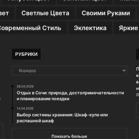
вет
Светлые Цвета
Своими Руками
Современный Стиль
Эклектика
Яркие
РУБРИКИ
П
РУБРИКИ
к
в
28.04.2026
н
Отдых в Сочи: природа, достопримечательности
о
и планирование поездки
14.04.2026
Выбор системы хранения: Шкаф-купе или
распашной шкаф
Показать больше