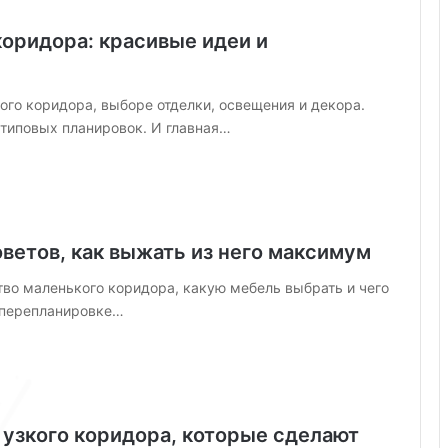
д
коридора: красивые идеи и
е
о
н
а
го коридора, выборе отделки, освещения и декора.
б
типовых планировок. И главная…
л
ю
д
е
н
и
оветов, как выжать из него максимум
е
тво маленького коридора, какую мебель выбрать и чего
:
о перепланировке…
п
о
д
р
о
б
 узкого коридора, которые сделают
н