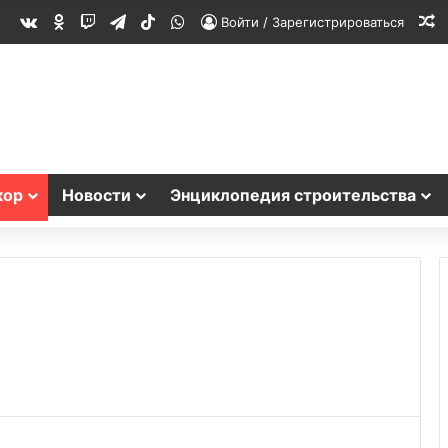
vk.com
Одноклассники
Twitch
Telegram
TikTok
WhatsApp
С
Войти / Зарегистрироваться
кор
Новости
Энциклопедия строительства