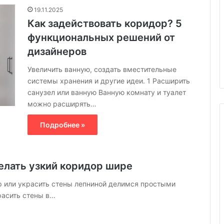
19.11.2025
Как задействовать коридор? 5
функциональных решений от
дизайнеров
Увеличить ванную, создать вместительные
системы хранения и другие идеи. 1 Расширить
санузел или ванную Ванную комнату и туалет
можно расширять…
Подробнее »
К
а
елать узкий коридор шире
к
с
р или украсить стены лепниной делимся простыми
а
расить стены в…
м
04.03.2025
о
остранства:
Как самостоятельно