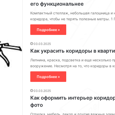
н
его функциональнее
а
Компактный стеллаж, небольшая галошница и 
с
к
коридора, чтобы не терять полезные метры. 1
о
м
Подробнее »
н
а
03.03.2025
т
Как украсить коридоры в кварти
о
й
Лепнина, краска, подсветка и еще несколько 
вооружение. Несмотря на то, что коридоры в 
Подробнее »
03.03.2025
Как оформить интерьер коридор
фото
Отделка, мебель, декор и другие важные эле