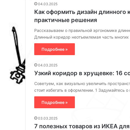
04.03.2025
н
Как оформить дизайн длинного 
о
с
практичные решения
т
и
Рассказываем о правильной эргономике длинно
о
Длинный коридор неотъемлемая часть многих 
б
ъ
Подробнее »
е
д
04.03.2025
и
н
Узкий коридор в хрущевке: 16 с
е
Советуем, как визуально увеличить пространс
н
стоит избегать в оформлении. 1 Задумайтесь 
и
я
Подробнее »
б
а
л
03.03.2025
к
7 полезных товаров из ИКЕА для
о