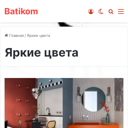
Batikom
Войти
Switch ski
Искат
М
Главная
/
Яркие цвета
Яркие цвета