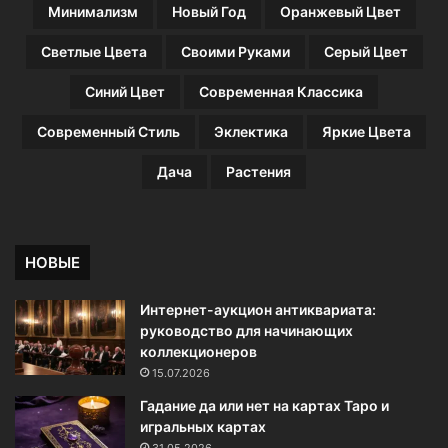
3
Минимализм
Новый Год
Оранжевый Цвет
6
ф
Светлые Цвета
Своими Руками
Серый Цвет
о
т
Синий Цвет
Современная Классика
о
)
Современный Стиль
Эклектика
Яркие Цвета
Дача
Растения
НОВЫЕ
Интернет-аукцион антиквариата:
руководство для начинающих
коллекционеров
15.07.2026
Гадание да или нет на картах Таро и
игральных картах
31.05.2026