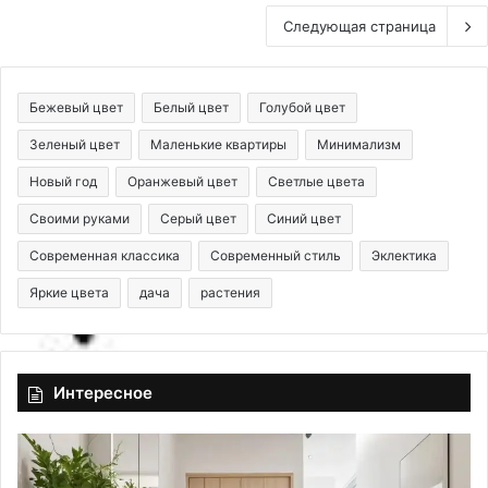
Следующая страница
Бежевый цвет
Белый цвет
Голубой цвет
Зеленый цвет
Маленькие квартиры
Минимализм
Новый год
Оранжевый цвет
Светлые цвета
Своими руками
Серый цвет
Синий цвет
Современная классика
Современный стиль
Эклектика
Яркие цвета
дача
растения
Интересное
В
И
х
н