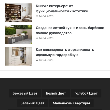
в
м
Книги в интерьере: от
а
ы
функциональности к эстетике
х
14.04.2026
у
д
Создание летней кухни и зоны барбекю:
а
полное руководство
ч
14.04.2026
н
ы
х
Как спланировать и организовать
с
идеальную гардеробную
о
14.04.2026
ч
е
т
а
н
и
Бежевый Цвет
Белый Цвет
Голубой Цвет
й
(
Зеленый Цвет
Маленькие Квартиры
1