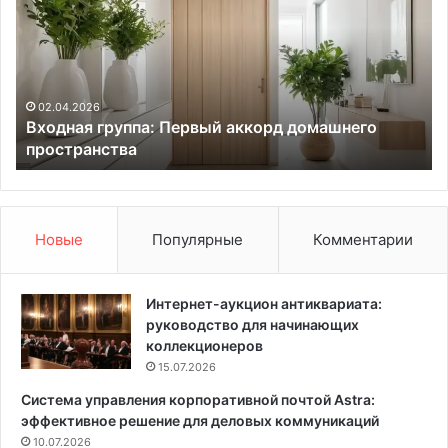
о
т
д
е
н
р
а
ь
я
е
г
р
02.04.2026
Входная группа: Первый аккорд домашнего
р
в
пространства
у
з
п
е
п
л
а
е
:
н
Новые
Популярные
Комментарии
П
ы
е
х
р
ц
Интернет-аукцион антиквариата:
в
в
руководство для начинающих
ы
е
коллекционеров
й
т
15.07.2026
а
а
Система управления корпоративной почтой Astra:
к
х
эффективное решение для деловых коммуникаций
к
:
о
10.07.2026
п