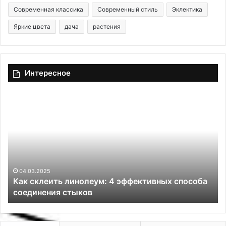
Современная классика
Современный стиль
Эклектика
Яркие цвета
дача
растения
Интересное
М
о
ж
е
т
н
е
с
04.03.2025
ба
Может не стоить того: 7 красивых, но сложных
т
дизайн-решений
о
и
т
ь