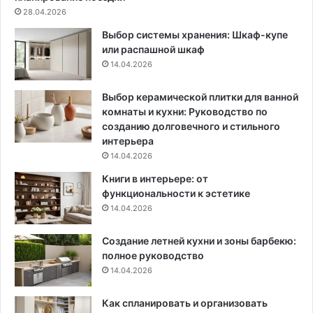
н
28.04.2026
ы
Выбор системы хранения: Шкаф-купе
х
или распашной шкаф
д
14.04.2026
и
з
а
Выбор керамической плитки для ванной
й
комнаты и кухни: Руководство по
н
созданию долговечного и стильного
-
интерьера
р
14.04.2026
е
Книги в интерьере: от
ш
функциональности к эстетике
е
14.04.2026
н
и
Создание летней кухни и зоны барбекю:
й
полное руководство
14.04.2026
Как спланировать и организовать