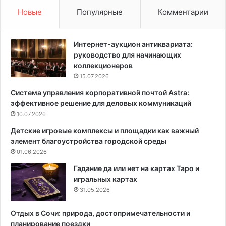
т
Новые
Популярные
Комментарии
о
г
о
Интернет-аукцион антиквариата:
:
руководство для начинающих
7
коллекционеров
к
15.07.2026
р
Система управления корпоративной почтой Astra:
а
эффективное решение для деловых коммуникаций
с
10.07.2026
и
в
Детские игровые комплексы и площадки как важный
ы
элемент благоустройства городской среды
х
01.06.2026
,
н
Гадание да или нет на картах Таро и
о
игральных картах
с
31.05.2026
л
о
Отдых в Сочи: природа, достопримечательности и
ж
планирование поездки