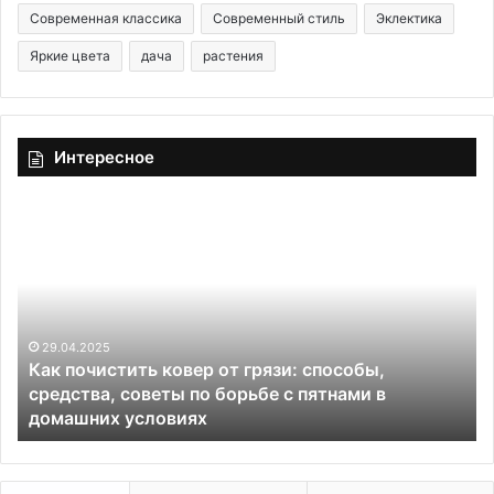
Современная классика
Современный стиль
Эклектика
Яркие цвета
дача
растения
Интересное
К
«
а
А
к
ф
п
р
о
и
ч
к
и
29.04.2025
а
Как почистить ковер от грязи: способы,
с
»
средства, советы по борьбе с пятнами в
т
в
домашних условиях
и
Р
т
о
ь
с
к
т