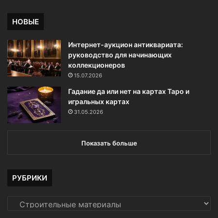
в
и
НОВЫЕ
я
х
Интернет-аукцион антиквариата:
руководство для начинающих
коллекционеров
15.07.2026
Гадание да или нет на картах Таро и
игральных картах
31.05.2026
Показать больше
РУБРИКИ
РУБРИКИ