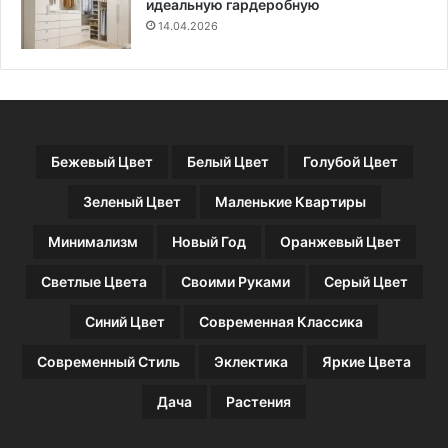
е
л
идеальную гардеробную
с
о
14.04.2026
п
д
я
о
т
й
н
с
а
е
м
м
Бежевый Цвет
Белый Цвет
Голубой Цвет
и
ь
в
и
Зеленый Цвет
Маленькие Квартиры
д
с
о
м
Минимализм
Новый Год
Оранжевый Цвет
м
а
а
л
Светлые Цвета
Своими Руками
Серый Цвет
ш
ы
н
ш
Синий Цвет
Современная Классика
и
о
х
м
Современный Стиль
Эклектика
Яркие Цвета
у
с
Дача
Растения
л
о