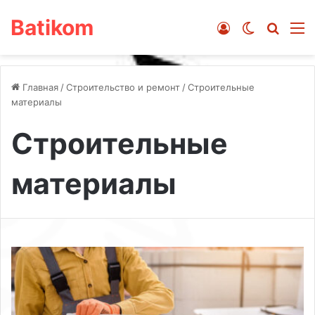
Batikom
Войти
Switch ski
Искат
М
Главная
/
Строительство и ремонт
/
Строительные
материалы
Строительные
материалы