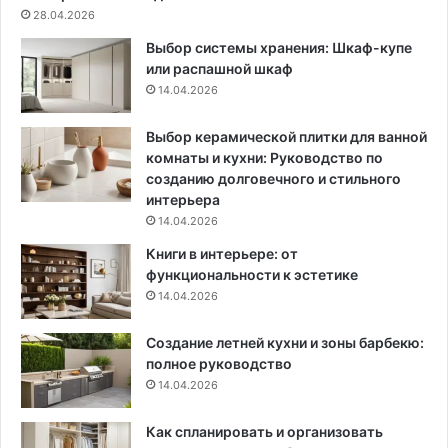
р
и
28.04.2026
е
л
Выбор системы хранения: Шкаф-купе
д
ь
или распашной шкаф
с
н
14.04.2026
т
ы
в
й
а
д
Выбор керамической плитки для ванной
,
о
комнаты и кухни: Руководство по
с
м
созданию долговечного и стильного
о
1
интерьера
в
2
14.04.2026
е
3
Книги в интерьере: от
т
к
функциональности к эстетике
ы
в
14.04.2026
п
.
о
м
Создание летней кухни и зоны барбекю:
б
д
полное руководство
о
л
р
14.04.2026
я
ь
м
б
о
Как спланировать и организовать