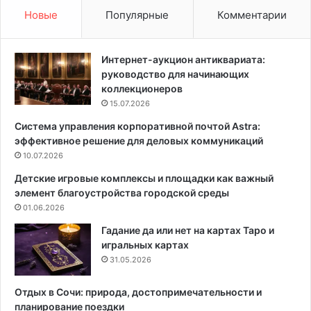
о
о
Новые
Популярные
Комментарии
в
в
е
е
р
-
Интернет-аукцион антиквариата:
о
н
руководство для начинающих
т
а
коллекционеров
г
-
15.07.2026
р
Д
Система управления корпоративной почтой Astra:
я
о
эффективное решение для деловых коммуникаций
з
н
и
10.07.2026
у
:
:
Детские игровые комплексы и площадки как важный
с
у
элемент благоустройства городской среды
п
ю
01.06.2026
о
т
с
н
Гадание да или нет на картах Таро и
о
ы
игральных картах
б
й
31.05.2026
ы
и
,
с
Отдых в Сочи: природа, достопримечательности и
с
т
планирование поездки