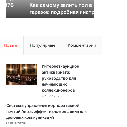
м
с
Как самому залить пол в
инструкция 
у
а
гараже: подробная инструкция
снизить стр
з
д
а
и
л
т
и
ь
т
ц
ь
в
Новые
Популярные
Комментарии
п
е
о
т
л
ы
в
Интернет-аукцион
в
г
антиквариата:
д
а
руководство для
о
р
начинающих
м
а
коллекционеров
а
ж
ш
15.07.2026
е
н
Система управления корпоративной
:
и
почтой Astra: эффективное решение для
п
х
деловых коммуникаций
о
у
10.07.2026
д
с