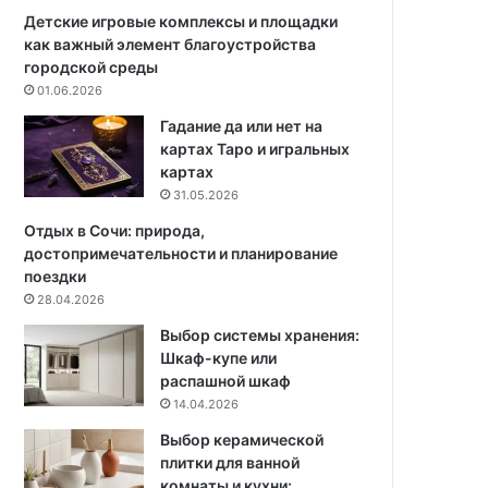
р
л
Детские игровые комплексы и площадки
о
о
как важный элемент благоустройства
б
в
городской среды
н
и
01.06.2026
а
я
Гадание да или нет на
я
х
картах Таро и игральных
и
:
картах
н
п
31.05.2026
с
о
т
д
Отдых в Сочи: природа,
р
р
достопримечательности и планирование
у
о
поездки
к
б
28.04.2026
ц
н
Выбор системы хранения:
и
а
Шкаф-купе или
я
я
распашной шкаф
и
14.04.2026
н
с
Выбор керамической
т
плитки для ванной
р
комнаты и кухни: