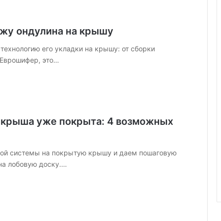
а
й
н
ажу ондулина на крышу
а
и
технологию его укладки на крышу: от сборки
л
 Еврошифер, это…
у
ч
ш
и
е
с
и крыша уже покрыта: 4 возможных
т
и
л
ной системы на покрытую крышу и даем пошаговую
и
на лобовую доску.…
(
7
6
ф
о