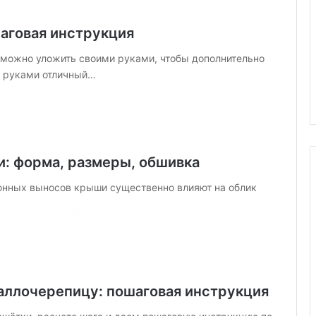
аговая инструкция
 можно уложить своими руками, чтобы дополнительно
и руками отличный…
и: форма, размеры, обшивка
тонных выносов крыши существенно влияют на облик
К
о
м
н
а
04.03.2025
т
аллочерепицу: пошаговая инструкция
Комната для двух девочек:
а
елать сад
советы по обустройству, идеи