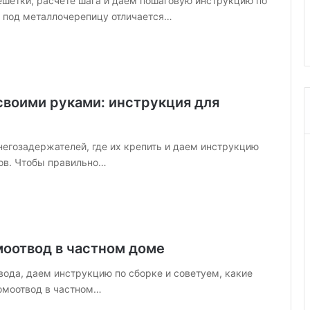
ешётки, расчете шага и даем пошаговую инструкцию по
д
 ландшафтного
дизайна и лучшие стили (76
 под металлочерепицу отличается…
л
фото)
я
д
в
у
х
своими руками: инструкция для
д
е
в
егозадержателей, где их крепить и даем инструкцию
о
ч
ров. Чтобы правильно…
е
к
:
с
о
моотвод в частном доме
в
е
ода, даем инструкцию по сборке и советуем, какие
т
омоотвод в частном…
ы
п