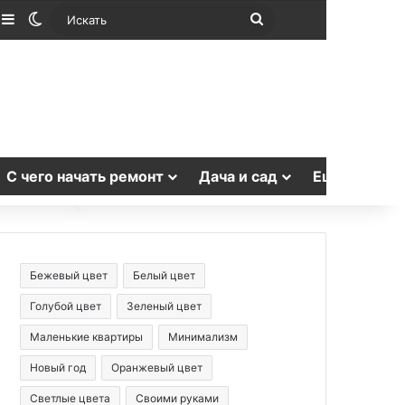
лучайная статья
Sidebar
Switch skin
Искать
С чего начать ремонт
Дача и сад
Еще
Бежевый цвет
Белый цвет
Голубой цвет
Зеленый цвет
Маленькие квартиры
Минимализм
Новый год
Оранжевый цвет
Светлые цвета
Своими руками