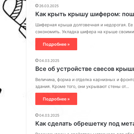
26.03.2025
Как крыть крышу шифером: пош
Шиферная крыша долговечная и недорогая. Ее
сэкономить. Укладка шифера на крыше своим
Подробнее »
04.03.2025
Все об устройстве свесов крыш
Величина, форма и отделка карнизных и фрон
здания. Кроме того, они укрывают стены от…
6
7
к
и
Подробнее »
л
д
а
е
04.03.2025
с
й
с
,
Как сделать обрешетку под мет
23.05.2025
06.07.2025
н
к
6 классных решений для
7 идей, как сд