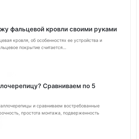
о
о
б
у
ажу фальцевой кровли своими руками
с
т
евая кровля, об особенностях ее устройства и
р
альцевое покрытие считается…
о
й
с
т
в
у
ллочерепицу? Сравниваем по 5
,
и
д
таллочерепицы и сравниваем востребованные
е
рочность, простота монтажа, подверженность
и
д
и
з