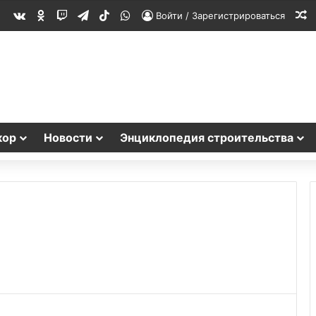
vk.com
Одноклассники
Twitch
Telegram
TikTok
WhatsApp
С
Войти / Зарегистрироваться
кор
Новости
Энциклопедия строительства