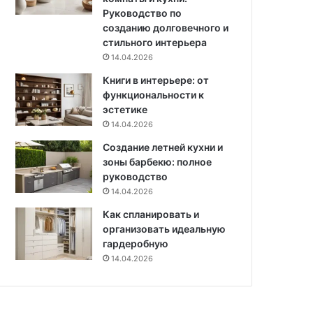
у
Руководство по
к
созданию долговечного и
ц
стильного интерьера
и
14.04.2026
я
Книги в интерьере: от
и
функциональности к
с
эстетике
о
в
14.04.2026
е
Создание летней кухни и
т
зоны барбекю: полное
ы
руководство
,
14.04.2026
к
а
Как спланировать и
к
организовать идеальную
с
гардеробную
н
14.04.2026
и
з
и