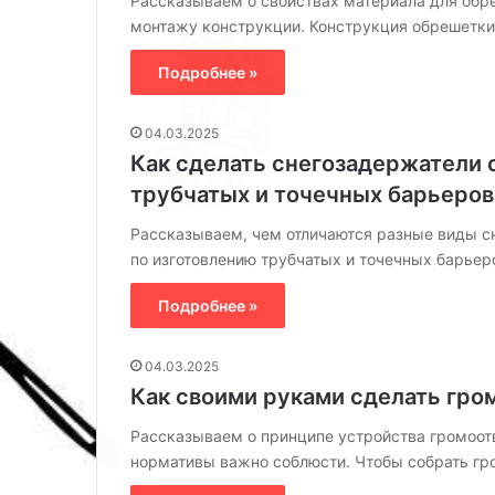
Рассказываем о свойствах материала для обр
ы
а
маленькой спальни из
стильным без
х
монтажу конструкции. Конструкция обрешетки
к
проектов дизайнеров
дизайнера
р
с
е
Подробнее »
д
ш
е
е
л
04.03.2025
н
а
Как сделать снегозадержатели 
и
т
й
ь
трубчатых и точечных барьеров
д
с
Рассказываем, чем отличаются разные виды сн
л
а
я
д
по изготовлению трубчатых и точечных барье
м
с
а
т
Подробнее »
л
и
е
л
04.03.2025
н
ь
Как своими руками сделать гро
ь
н
к
ы
Рассказываем о принципе устройства громоотв
о
м
нормативы важно соблюсти. Чтобы собрать гр
й
б
с
е