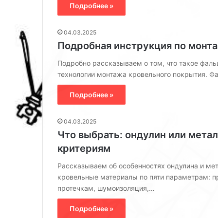
Подробнее »
п
з
а
л
л
а
04.03.2025
ь
н
Подробная инструкция по монт
н
д
и
ш
Подробно рассказываем о том, что такое фальц
и
а
технологии монтажа кровельного покрытия. Ф
з
ф
п
т
Подробнее »
р
н
о
о
е
г
04.03.2025
к
о
Что выбрать: ондулин или мета
т
д
критериям
о
и
в
з
Рассказываем об особенностях ондулина и ме
д
а
кровельные материалы по пяти параметрам: п
и
й
протечкам, шумоизоляция,…
з
н
а
е
Подробнее »
й
р