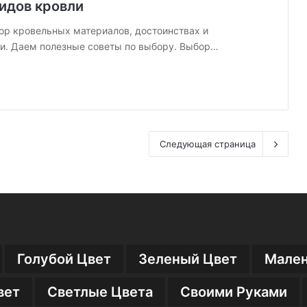
т
идов кровли
о
р кровельных материалов, достоинствах и
)
и. Даем полезные советы по выбору. Выбор…
Следующая страница
Голубой Цвет
Зеленый Цвет
Мален
вет
Светлые Цвета
Своими Руками