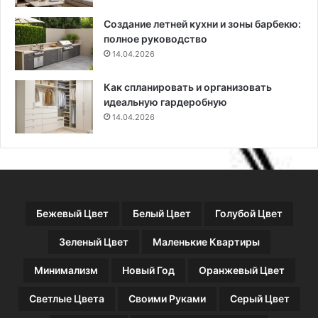
я
т
Создание летней кухни и зоны барбекю:
и
в
полное руководство
н
о
с
14.04.2026
т
р
Как спланировать и организовать
у
идеальную гардеробную
к
14.04.2026
ц
и
я
и
с
о
Бежевый Цвет
Белый Цвет
Голубой Цвет
в
е
Зеленый Цвет
Маленькие Квартиры
т
ы
Минимализм
Новый Год
Оранжевый Цвет
Светлые Цвета
Своими Руками
Серый Цвет