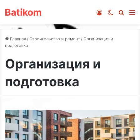
Batikom
Войти
Switch ski
Искат
М
Главная
/
Строительство и ремонт
/
Организация и
подготовка
Организация и
подготовка