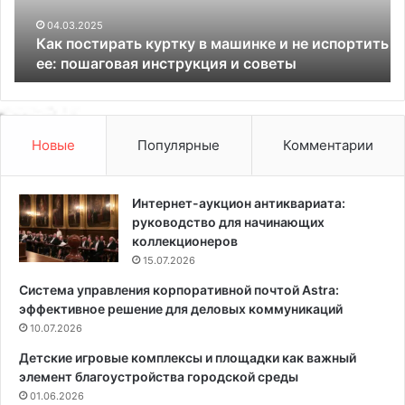
т
о
и
й
04.03.2025
Как постирать куртку в машинке и не испортить
р
с
ее: пошаговая инструкция и советы
а
т
т
в
ь
о
к
т
у
е
Новые
Популярные
Комментарии
р
р
т
р
к
а
Интернет-аукцион антиквариата:
у
с
руководство для начинающих
в
ы
коллекционеров
м
в
15.07.2026
а
ч
Система управления корпоративной почтой Astra:
ш
а
эффективное решение для деловых коммуникаций
и
с
н
10.07.2026
т
к
н
Детские игровые комплексы и площадки как важный
е
о
элемент благоустройства городской среды
и
м
01.06.2026
н
д