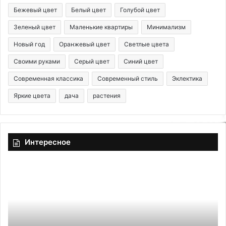
Бежевый цвет
Белый цвет
Голубой цвет
Зеленый цвет
Маленькие квартиры
Минимализм
Новый год
Оранжевый цвет
Светлые цвета
Своими руками
Серый цвет
Синий цвет
Современная классика
Современный стиль
Эклектика
Яркие цвета
дача
растения
Интересное
К
О
а
б
к
у
п
с
о
т
с
р