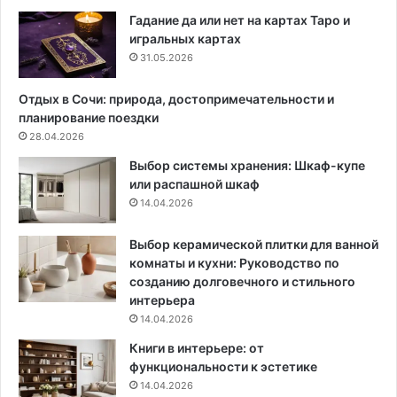
е
о
Гадание да или нет на картах Таро и
и
м
игральных картах
с
е
31.05.2026
п
:
о
п
Отдых в Сочи: природа, достопримечательности и
р
о
планирование поездки
т
ш
28.04.2026
и
а
Выбор системы хранения: Шкаф-купе
т
г
или распашной шкаф
ь
о
14.04.2026
е
в
е
о
:
е
Выбор керамической плитки для ванной
п
р
комнаты и кухни: Руководство по
о
у
созданию долговечного и стильного
ш
к
интерьера
а
о
14.04.2026
г
в
Книги в интерьере: от
о
о
функциональности к эстетике
в
д
14.04.2026
а
с