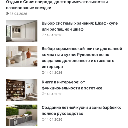
Отдых в Сочи: природа, достопримечательности и
н
е
планирование поездки
е
к
28.04.2026
д
т
Выбор системы хранения: Шкаф-купе
в
и
или распашной шкаф
и
в
14.04.2026
ж
н
и
ы
м
х
Выбор керамической плитки для ванной
о
п
комнаты и кухни: Руководство по
с
р
созданию долговечного и стильного
т
и
интерьера
и
е
14.04.2026
в
м
Книги в интерьере: от
Р
о
функциональности к эстетике
о
в
14.04.2026
с
т
Создание летней кухни и зоны барбекю:
о
полное руководство
в
с
14.04.2026
к