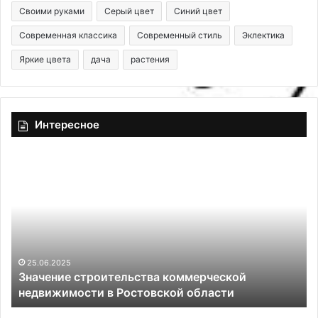
Своими руками
Серый цвет
Синий цвет
Современная классика
Современный стиль
Эклектика
Яркие цвета
дача
растения
Интересное
З
К
н
а
а
к
ч
в
е
и
н
з
и
у
е
а
25.06.2025
Значение строительства коммерческой
с
л
недвижимости в Ростовской области
т
ь
р
н