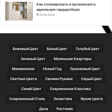
о
Как спланировать и организовать
й
идеальную гардеробную
о
14.04.2026
б
л
а
с
т
и
Бежевый Цвет
Белый Цвет
Голубой Цвет
Зеленый Цвет
Маленькие Квартиры
Минимализм
Новый Год
Оранжевый Цвет
Светлые Цвета
Своими Руками
Серый Цвет
Синий Цвет
Современная Классика
Современный Стиль
Эклектика
Яркие Цвета
Дача
Растения