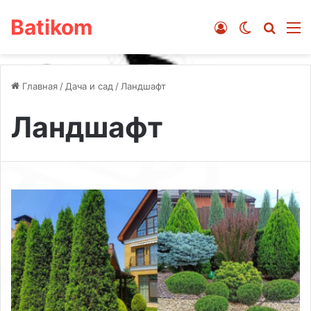
Batikom
Войти
Switch ski
Искат
М
Главная
/
Дача и сад
/
Ландшафт
Ландшафт