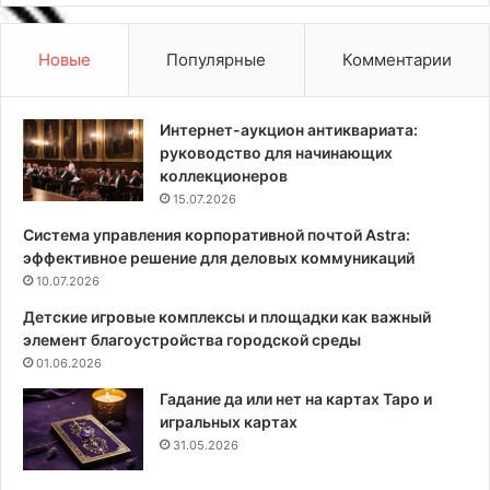
о
о
и
у
т
в
Новые
Популярные
Комментарии
е
е
л
л
ь
и
Интернет-аукцион антиквариата:
с
ч
руководство для начинающих
т
и
коллекционеров
в
т
15.07.2026
а
ь
Система управления корпоративной почтой Astra:
к
п
эффективное решение для деловых коммуникаций
о
о
м
10.07.2026
т
м
о
Детские игровые комплексы и площадки как важный
е
л
элемент благоустройства городской среды
р
о
01.06.2026
ч
к
е
:
Гадание да или нет на картах Таро и
с
5
игральных картах
к
э
31.05.2026
о
ф
й
ф