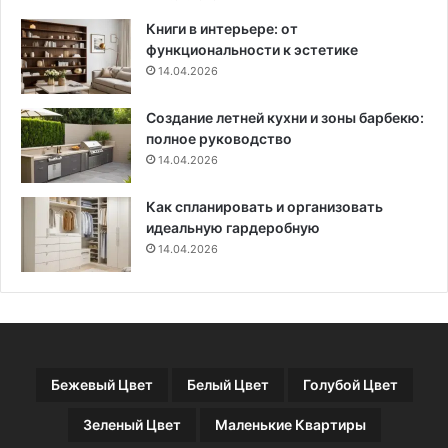
т
Книги в интерьере: от
и
функциональности к эстетике
л
14.04.2026
и
и
Создание летней кухни и зоны барбекю:
1
полное руководство
1
0
14.04.2026
п
р
Как спланировать и организовать
и
идеальную гардеробную
м
14.04.2026
е
р
о
в
с
ф
Бежевый Цвет
Белый Цвет
Голубой Цвет
о
т
Зеленый Цвет
Маленькие Квартиры
о