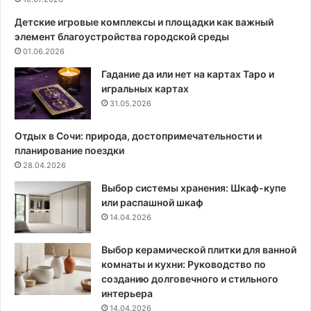
ф
Детские игровые комплексы и площадки как важный
о
элемент благоустройства городской среды
р
01.06.2026
м
л
Гадание да или нет на картах Таро и
е
игральных картах
н
31.05.2026
и
ю
Отдых в Сочи: природа, достопримечательности и
,
планирование поездки
п
28.04.2026
о
Выбор системы хранения: Шкаф-купе
д
или распашной шкаф
х
14.04.2026
о
д
я
Выбор керамической плитки для ванной
щ
комнаты и кухни: Руководство по
и
созданию долговечного и стильного
е
интерьера
с
14.04.2026