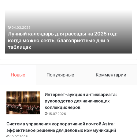
к
а
в
и
н
т
28.04.2025
Арка в интерьере: советы по оформлению,
е
подходящие стили и 110 примеров с фото
р
ь
е
р
е
Новые
Популярные
Комментарии
:
с
о
Интернет-аукцион антиквариата:
в
руководство для начинающих
е
коллекционеров
т
15.07.2026
ы
Система управления корпоративной почтой Astra:
п
эффективное решение для деловых коммуникаций
о
10.07.2026
о