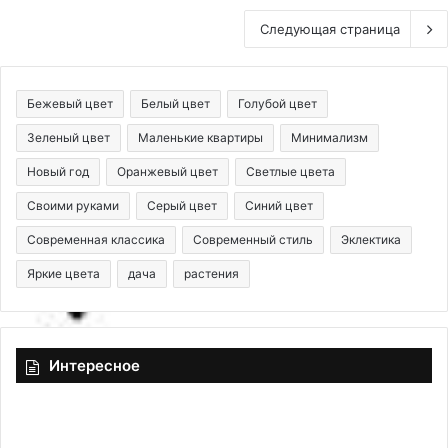
Следующая страница
Бежевый цвет
Белый цвет
Голубой цвет
Зеленый цвет
Маленькие квартиры
Минимализм
Новый год
Оранжевый цвет
Светлые цвета
Своими руками
Серый цвет
Синий цвет
Современная классика
Современный стиль
Эклектика
Яркие цвета
дача
растения
Интересное
А
р