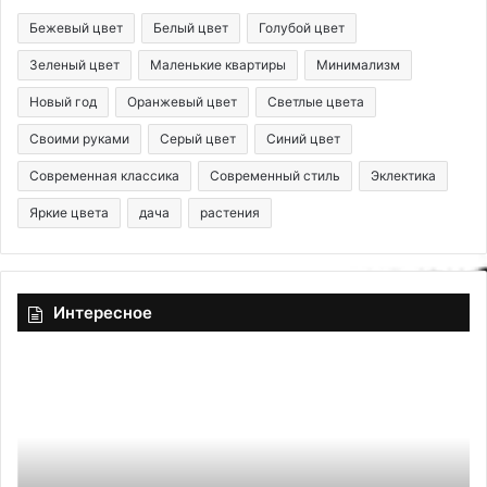
Бежевый цвет
Белый цвет
Голубой цвет
Зеленый цвет
Маленькие квартиры
Минимализм
Новый год
Оранжевый цвет
Светлые цвета
Своими руками
Серый цвет
Синий цвет
Современная классика
Современный стиль
Эклектика
Яркие цвета
дача
растения
Интересное
Г
Д
и
и
п
з
с
а
о
й
в
н