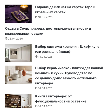
ы
е
Гадание да или нет на картах Таро и
р
игральных картах
е
31.05.2026
ш
е
Отдых в Сочи: природа, достопримечательности и
н
планирование поездки
и
28.04.2026
я
Выбор системы хранения: Шкаф-купе
и
или распашной шкаф
к
14.04.2026
о
н
ц
Выбор керамической плитки для ванной
е
комнаты и кухни: Руководство по
п
созданию долговечного и стильного
ц
интерьера
и
14.04.2026
и
Книги в интерьере: от
функциональности к эстетике
14.04.2026