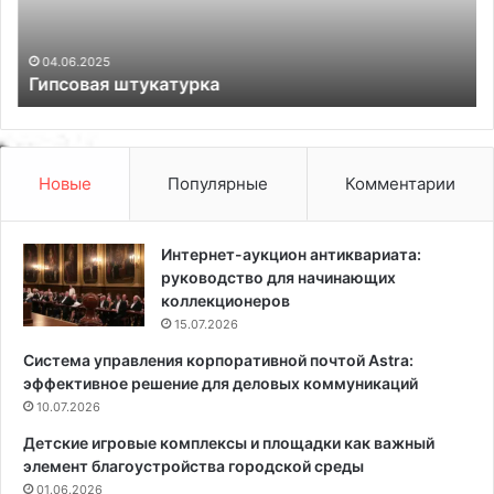
а
д
я
о
ш
м
04.06.2025
Гипсовая штукатурка
т
а
у
и
к
з
а
б
т
р
Новые
Популярные
Комментарии
у
у
р
с
к
а
Интернет-аукцион антиквариата:
а
:
руководство для начинающих
с
коллекционеров
о
15.07.2026
в
Система управления корпоративной почтой Astra:
р
эффективное решение для деловых коммуникаций
е
10.07.2026
м
е
Детские игровые комплексы и площадки как важный
н
элемент благоустройства городской среды
н
01.06.2026