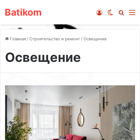
Batikom
Войти
Switch ski
Искат
М
Главная
/
Строительство и ремонт
/
Освещение
Освещение