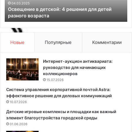
и
к
04.03.2025
Освещение в детской: 4 решения для детей
е
а
разного возраста
в
:
д
с
е
в
т
о
с
б
Новые
Популярные
Комментарии
к
о
о
д
й
а
Интернет-аукцион антиквариата:
:
в
руководство для начинающих
4
д
коллекционеров
р
и
15.07.2026
е
з
Система управления корпоративной почтой Astra:
ш
а
эффективное решение для деловых коммуникаций
е
й
н
10.07.2026
н
и
е
Детские игровые комплексы и площадки как важный
я
и
элемент благоустройства городской среды
д
н
01.06.2026
л
т