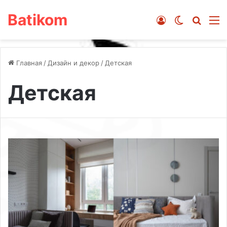
Batikom
Войти
Switch ski
Искат
М
Главная
/
Дизайн и декор
/
Детская
Детская