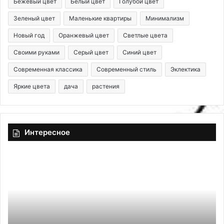
Бежевый цвет
Белый цвет
Голубой цвет
Зеленый цвет
Маленькие квартиры
Минимализм
Новый год
Оранжевый цвет
Светлые цвета
Своими руками
Серый цвет
Синий цвет
Современная классика
Современный стиль
Эклектика
Яркие цвета
дача
растения
Интересное
О
Э
с
к
в
л
е
е
щ
к
е
т
н
и