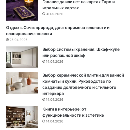
я
е
Гадание да или нет на картах Таро и
д
р
игральных картах
е
ь
31.05.2026
т
е
е
р
Отдых в Сочи: природа, достопримечательности и
й
а
планирование поездки
р
28.04.2026
а
Выбор системы хранения: Шкаф-купе
з
или распашной шкаф
н
14.04.2026
о
г
о
Выбор керамической плитки для ванной
в
комнаты и кухни: Руководство по
о
созданию долговечного и стильного
з
интерьера
р
14.04.2026
а
Книги в интерьере: от
с
функциональности к эстетике
т
14.04.2026
а