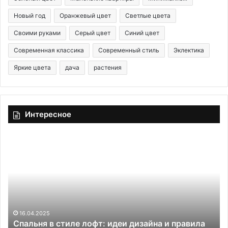
Новый год
Оранжевый цвет
Светлые цвета
Своими руками
Серый цвет
Синий цвет
Современная классика
Современный стиль
Эклектика
Яркие цвета
дача
растения
Интересное
С
Г
п
а
а
з
л
г
ь
о
н
л
я
ь
в
д
16.04.2025
ю
Спальня в стиле лофт: идеи дизайна и правила
с
е