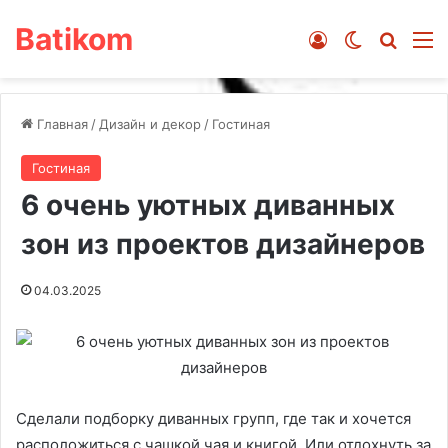
Batikom
Войти
Switch ski
Искат
М
Главная
/
Дизайн и декор
/
Гостиная
Гостиная
6 очень уютных диванных
зон из проектов дизайнеров
04.03.2025
Сделали подборку диванных групп, где так и хочется
расположиться с чашкой чая и книгой. Или отдохнуть за