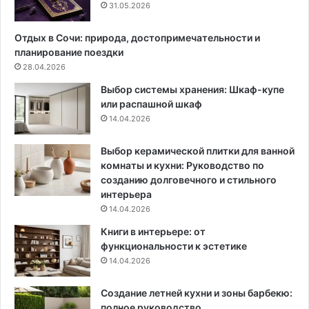
п
л
31.05.2026
р
и
а
е
Отдых в Сочи: природа, достопримечательности и
в
г
планирование поездки
и
о
28.04.2026
л
и
Выбор системы хранения: Шкаф-купе
а
с
или распашной шкаф
о
п
14.04.2026
ф
о
о
л
р
ь
Выбор керамической плитки для ванной
м
з
комнаты и кухни: Руководство по
л
о
созданию долговечного и стильного
е
в
интерьера
н
а
14.04.2026
и
т
Книги в интерьере: от
я
ь
функциональности к эстетике
(
14.04.2026
5
4
Создание летней кухни и зоны барбекю:
ф
полное руководство
о