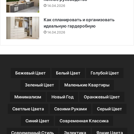
т
14.04.2026
о
)
Как спланировать и организовать
идеальную гардеробную
14.04.2026
Бежевый Цвет
Белый Цвет
Голубой Цвет
Зеленый Цвет
Маленькие Квартиры
Минимализм
Новый Год
Оранжевый Цвет
Светлые Цвета
Своими Руками
Серый Цвет
Синий Цвет
Современная Классика
Современный Стиль
Эклектика
Яркие Цвета