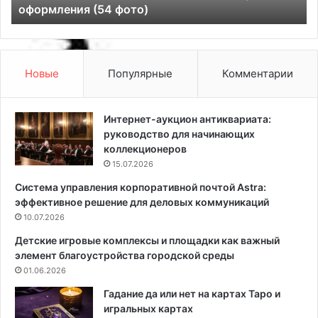
оформления (54 фото)
т
р
и
:
л
ч
е
т
л
о
Новые
Популярные
Комментарии
о
э
ф
т
т
о
Интернет-аукцион антиквариата:
:
т
руководство для начинающих
и
а
коллекционеров
д
к
15.07.2026
е
о
Система управления корпоративной почтой Astra:
и
е
эффективное решение для деловых коммуникаций
д
и
и
10.07.2026
в
з
ы
Детские игровые комплексы и площадки как важный
а
г
элемент благоустройства городской среды
й
о
01.06.2026
н
д
а
н
Гадание да или нет на картах Таро и
и
о
игральных картах