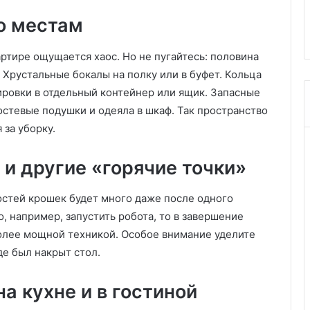
дарь
под кинцуги: необычный
е
о местам
 дней
интерьер квартиры 41 кв. м
с
к
а
ртире ощущается хаос. Но не пугайтесь: половина
я
. Хрустальные бокалы на полку или в буфет. Кольца
к
ировки в отдельный контейнер или ящик. Запасные
у
гостевые подушки и одеяла в шкаф. Так пространство
х
н
 за уборку.
я
и
и другие «горячие точки»
п
л
стей крошек будет много даже после одного
и
т
о, например, запустить робота, то в завершение
к
олее мощной техникой. Особое внимание уделите
а
де был накрыт стол.
п
о
д
 кухне и в гостиной
к