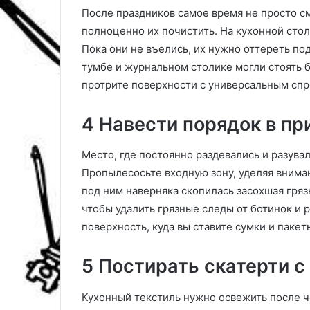
в
д
После праздников самое время не просто см
н
а
полноценно их почистить. На кухонной стол
у
:
Пока они не въелись, их нужно оттереть по
т
а
р
л
тумбе и журнальном столике могли стоять б
е
г
протрите поверхности с универсальным спр
н
о
н
р
4 Навести порядок в пр
е
и
й
т
о
м
Место, где постоянно раздевались и разува
т
р
Пропылесосьте входную зону, уделяя внима
д
а
под ним наверняка скопилась засохшая гряз
е
с
л
ч
чтобы удалить грязные следы от ботинок и р
к
е
поверхность, куда вы ставите сумки и пакет
и
т
а
5 Постирать скатерти 
с
и
о
л
в
у
Кухонный текстиль нужно освежить после ч
е
н