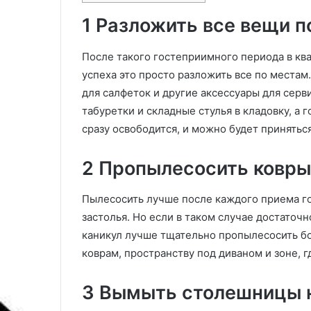
отделки: советы по выбору и 45
лунный кален
р
а
1 Разложить все вещи п
фото
благоприятных
а
р
т
т
и
о
После такого гостеприимного периода в ква
в
ф
успеха это просто разложить все по местам
н
е
для салфеток и другие аксессуары для серв
о
л
табуретки и складные стулья в кладовку, а 
й
я
ш
в
сразу освободится, и можно будет приняться
т
а
у
п
2 Пропылесосить ковры 
к
р
а
е
Пылесосить лучше после каждого приема го
т
л
у
е
застолья. Но если в таком случае достаточн
р
2
каникул лучше тщательно пропылесосить б
к
0
коврам, пространству под диваном и зоне, г
и
2
д
5
л
г
3 Вымыть столешницы на
я
о