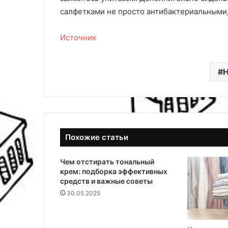
т
салфетками не просто антибактериальными
н
ы
Источник
х
д
н
Н
е
й
Похожие статьи
Чем отстирать тональный
крем: подборка эффективных
средств и важные советы
30.05.2025