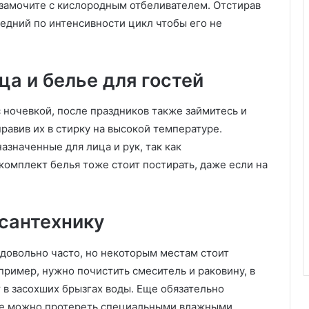
 замочите с кислородным отбеливателем. Отстирав
е
редний по интенсивности цикл чтобы его не
р
к
в
а
ца и белье для гостей
р
т
с ночевкой, после праздников также займитесь и
и
равив их в стирку на высокой температуре.
р
ы
значенные для лица и рук, так как
4
комплект белья тоже стоит постирать, даже если на
1
к
в
сантехнику
.
м
я довольно часто, но некоторым местам стоит
пример, нужно почистить смеситель и раковину, в
т в засохших брызгах воды. Еще обязательно
ье можно протереть специальными влажными