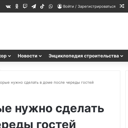
vk.com
Одноклассники
Twitch
Telegram
TikTok
WhatsApp
С
Войти / Зарегистрироваться
кор
Новости
Энциклопедия строительства
торые нужно сделать в доме после череды гостей
ые нужно сделать
ереды гостей