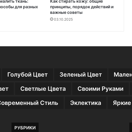
малить ткань:
Как стирать кожу: общие
пособы для разных
принципы, порядок действий и
важные советы
03.10.2025
Голубой Цвет
Зеленый Цвет
Мален
вет
Светлые Цвета
Своими Руками
Современный Стиль
Эклектика
Яркие
РУБРИКИ