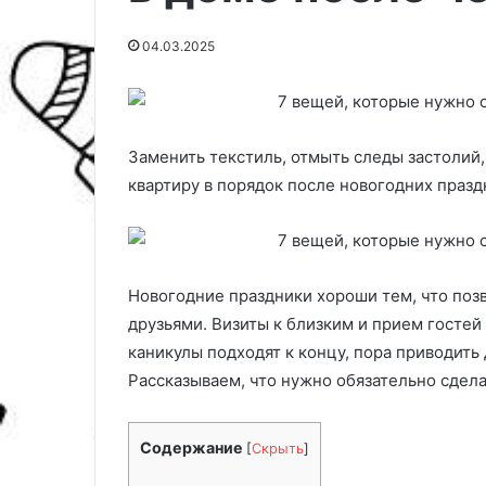
04.03.2025
Заменить текстиль, отмыть следы застолий,
квартиру в порядок после новогодних празд
Новогодние праздники хороши тем, что поз
В
П
друзьями. Визиты к близким и прием гостей 
и
о
каникулы подходят к концу, пора приводить 
д
с
Рассказываем, что нужно обязательно сделат
ы
а
д
д
16.03.2025
09.04.2025
е
к
Виды декоративной
Посадка карто
Содержание
[
Скрыть
]
к
а
штукатурки для внутренней
2025 года: алг
о
к