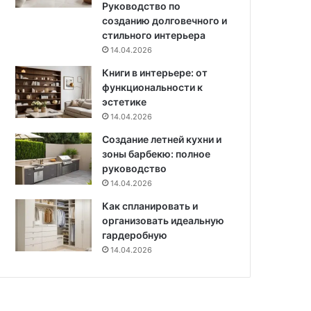
Руководство по
а
созданию долговечного и
4
стильного интерьера
3
14.04.2026
к
в
Книги в интерьере: от
.
функциональности к
м
эстетике
с
14.04.2026
ж
Создание летней кухни и
и
зоны барбекю: полное
з
руководство
н
14.04.2026
е
р
Как спланировать и
а
организовать идеальную
д
гардеробную
о
14.04.2026
с
т
н
ы