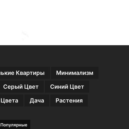
с
л
е
)
ькие Квартиры
Минимализм
Серый Цвет
Синий Цвет
 Цвета
Дача
Растения
Популярные