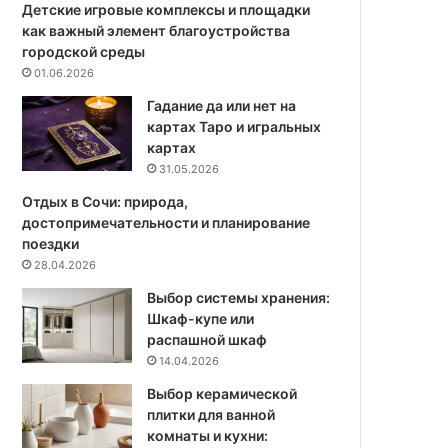
л
р
Детские игровые комплексы и площадки
ь
т
как важный элемент благоустройства
н
и
городской среды
о
р
01.06.2026
«
ы
Гадание да или нет на
к
в
картах Таро и игральных
о
а
картах
н
р
31.05.2026
ф
е
е
н
Отдых в Сочи: природа,
т
д
достопримечательности и планирование
к
у
поездки
у
28.04.2026
»
Выбор системы хранения:
!
Шкаф-купе или
К
распашной шкаф
в
14.04.2026
а
р
Выбор керамической
т
плитки для ванной
и
комнаты и кухни:
р