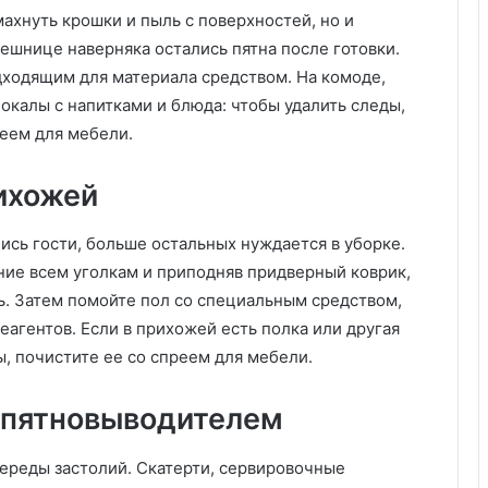
и
ахнуть крошки и пыль с поверхностей, но и
н
ешнице наверняка остались пятна после готовки.
ц
дходящим для материала средством. На комоде,
у
г
окалы с напитками и блюда: чтобы удалить следы,
и
еем для мебели.
:
н
ихожей
е
о
б
лись гости, больше остальных нуждается в уборке.
ы
ние всем уголкам и приподняв придверный коврик,
ч
ь. Затем помойте пол со специальным средством,
н
ы
еагентов. Если в прихожей есть полка или другая
й
ы, почистите ее со спреем для мебели.
и
н
с пятновыводителем
т
е
р
ереды застолий. Скатерти, сервировочные
ь