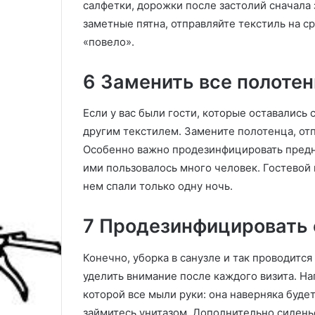
салфетки, дорожки после застолий сначала
т
н
заметные пятна, отправляйте текстиль на с
ы
ы
«повело».
п
й
о
к
в
а
6 Заменить все полотен
ы
л
б
е
Если у вас были гости, которые оставались 
о
н
другим текстилем. Замените полотенца, отп
р
д
у
а
Особенно важно продезинфицировать предна
и
р
ими пользовалось много человек. Гостевой 
4
ь
нем спали только одну ночь.
5
б
ф
л
7 Продезинфицировать 
о
а
т
г
о
о
Конечно, уборка в санузле и так проводитс
п
уделить внимание после каждого визита. На
р
которой все мыли руки: она наверняка буде
и
я
займитесь унитазом. Дополнительно сиден