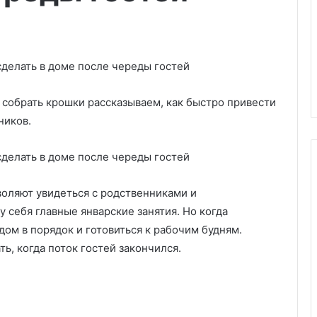
 собрать крошки рассказываем, как быстро привести
ников.
воляют увидеться с родственниками и
М
у себя главные январские занятия. Но когда
е
дом в порядок и готовиться к рабочим будням.
т
ь, когда поток гостей закончился.
а
л
л
феля в апреле
02.07.2025
и
оритм расчета и
Металлическая кухня и плитк
ч