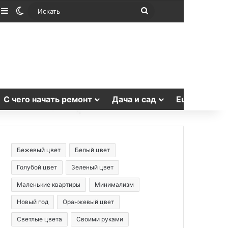
лучайная статья
Sidebar
Switch skin
Искать
С чего начать ремонт
Дача и сад
Еще
Бежевый цвет
Белый цвет
Голубой цвет
Зеленый цвет
Маленькие квартиры
Минимализм
Новый год
Оранжевый цвет
Светлые цвета
Своими руками