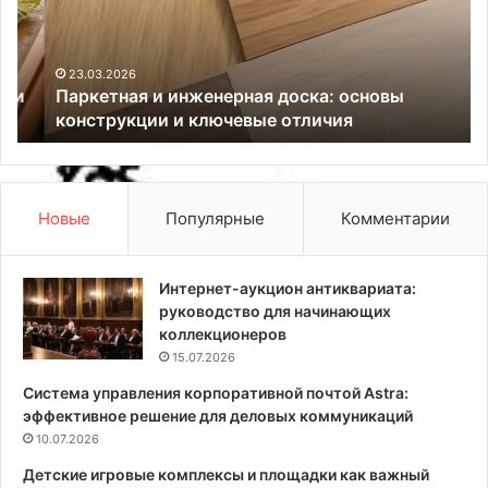
е
л
т
о
н
к
а
-
23.03.2026
Паркетная и инженерная доска: основы
я
2
конструкции и ключевые отличия
и
0
и
2
н
5
ж
:
е
в
Новые
Популярные
Комментарии
н
а
е
р
р
и
Интернет-аукцион антиквариата:
н
а
руководство для начинающих
а
н
коллекционеров
я
т
15.07.2026
д
ы
Система управления корпоративной почтой Astra:
о
о
эффективное решение для деловых коммуникаций
с
ф
к
10.07.2026
о
а
р
Детские игровые комплексы и площадки как важный
:
м