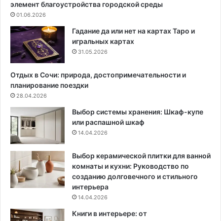
элемент благоустройства городской среды
о
л
01.06.2026
с
е
н
н
Гадание да или нет на картах Таро и
о
и
игральных картах
в
я
31.05.2026
ы
,
к
м
Отдых в Сочи: природа, достопримечательности и
о
о
планирование поездки
н
д
28.04.2026
с
н
Выбор системы хранения: Шкаф-купе
т
ы
или распашной шкаф
р
е
14.04.2026
у
п
к
р
ц
и
Выбор керамической плитки для ванной
и
е
комнаты и кухни: Руководство по
и
м
созданию долговечного и стильного
и
ы
интерьера
к
и
14.04.2026
л
а
Книги в интерьере: от
ю
н