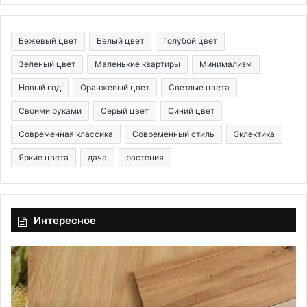
Бежевый цвет
Белый цвет
Голубой цвет
Зеленый цвет
Маленькие квартиры
Минимализм
Новый год
Оранжевый цвет
Светлые цвета
Своими руками
Серый цвет
Синий цвет
Современная классика
Современный стиль
Эклектика
Яркие цвета
дача
растения
Интересное
П
П
а
о
р
т
к
о