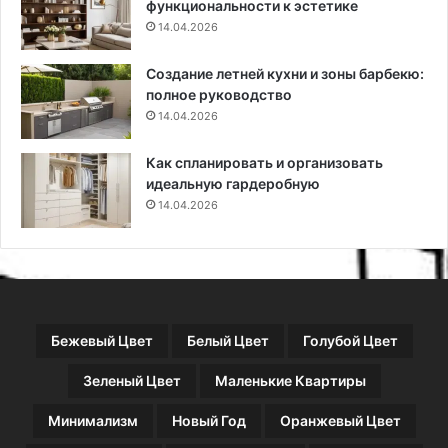
функциональности к эстетике
ч
т
14.04.2026
е
и
в
т
Создание летней кухни и зоны барбекю:
ы
р
полное руководство
е
е
о
14.04.2026
н
т
д
л
ы
Как спланировать и организовать
и
(
идеальную гардеробную
ч
8
14.04.2026
и
4
я
ф
о
т
о
)
Бежевый Цвет
Белый Цвет
Голубой Цвет
Зеленый Цвет
Маленькие Квартиры
Минимализм
Новый Год
Оранжевый Цвет