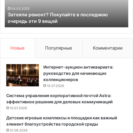
и
с
р
п
04.03.2025
Затеяли ремонт? Покупайте в последнюю
е
а
очередь эти 9 вещей
м
л
о
ь
н
н
т
и
?
1
Новые
Популярные
Комментарии
П
1
о
к
к
в
Интернет-аукцион антиквариата:
у
.
руководство для начинающих
п
м
коллекционеров
а
:
15.07.2026
й
3
Система управления корпоративной почтой Astra:
т
в
эффективное решение для деловых коммуникаций
е
а
в
10.07.2026
р
п
и
Детские игровые комплексы и площадки как важный
о
а
элемент благоустройства городской среды
с
н
01.06.2026