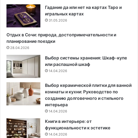
л
т
е
а
Гадание да или нет на картах Таро и
д
п
игральных картах
н
л
31.05.2026
ю
а
ю
н
Отдых в Сочи: природа, достопримечательности и
о
и
планирование поездки
ч
р
28.04.2026
е
о
Выбор системы хранения: Шкаф-купе
р
в
или распашной шкаф
е
к
14.04.2026
д
и
ь
и
э
и
Выбор керамической плитки для ванной
т
д
комнаты и кухни: Руководство по
и
е
созданию долговечного и стильного
9
и
интерьера
в
о
14.04.2026
е
ф
Книги в интерьере: от
щ
о
функциональности к эстетике
е
р
14.04.2026
й
м