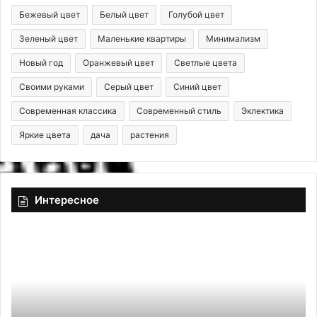
Бежевый цвет
Белый цвет
Голубой цвет
Зеленый цвет
Маленькие квартиры
Минимализм
Новый год
Оранжевый цвет
Светлые цвета
Своими руками
Серый цвет
Синий цвет
Современная классика
Современный стиль
Эклектика
Яркие цвета
дача
растения
Интересное
З
Д
а
и
т
з
е
а
я
й
л
н