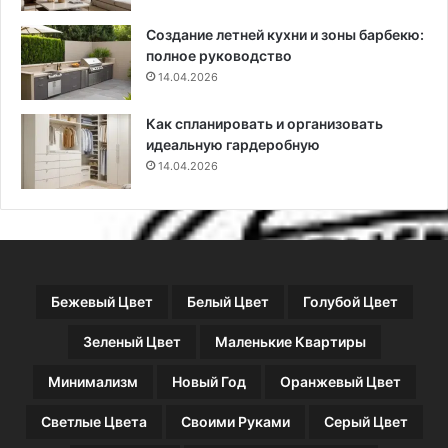
л
Создание летней кухни и зоны барбекю:
е
полное руководство
н
14.04.2026
и
я
(
Как спланировать и организовать
5
идеальную гардеробную
7
14.04.2026
ф
о
т
о
)
Бежевый Цвет
Белый Цвет
Голубой Цвет
Зеленый Цвет
Маленькие Квартиры
Минимализм
Новый Год
Оранжевый Цвет
Светлые Цвета
Своими Руками
Серый Цвет