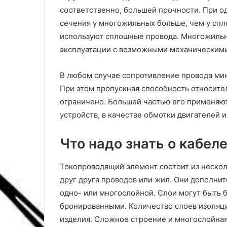
о
л
соответственно, большей прочности. При 
б
е
сечения у многожильных больше, чем у спл
о
з
в
н
используют сплошные провода. Многожильн
э
ы
эксплуатации с возможными механическими
к
е
о
с
В любом случае сопротивление провода мин
н
о
При этом пропускная способность относите
о
в
м
е
ограничено. Большей частью его применяю
и
т
устройств, в качестве обмотки двигателей и
и
ы
э
и
Что надо знать о кабел
л
с
е
е
к
к
Токопроводящий элемент состоит из нескол
т
р
друг друга проводов или жил. Они дополни
р
е
одно- или многослойной. Слои могут быть 
о
т
бронированными. Количество слоев изоляци
э
ы
н
и
изделия. Сложное строение и многослойна
е
д