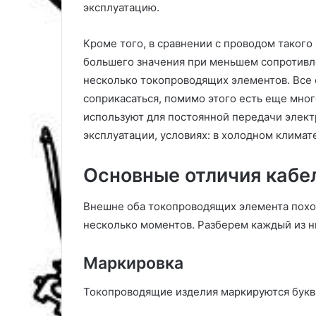
эксплуатацию.
р
е
г
а
Кроме того, в сравнении с проводом такого
и
л
и
ь
большего значения при меньшем сопротивле
н
несколько токопроводящих элементов. Все 
ы
соприкасаться, помимо этого есть еще мно
х
используют для постоянной передачи элект
к
а
эксплуатации, условиях: в холодном климате
д
р
Основные отличия кабе
о
в
Внешне оба токопроводящих элемента похож
несколько моментов. Разберем каждый из н
Маркировка
Токопроводящие изделия маркируются буква