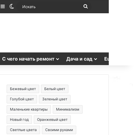
лучайная статья
Sidebar
Switch skin
Искать
С чего начать ремонт
Дача и сад
Еще
Бежевый цвет
Белый цвет
Голубой цвет
Зеленый цвет
Маленькие квартиры
Минимализм
Новый год
Оранжевый цвет
Светлые цвета
Своими руками