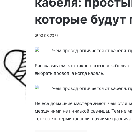
кабеля: просты
которые будут 
03.03.2025
Рассказываем, что такое провод и кабель, 
выбрать провод, а когда кабель.
П
К
л
а
а
к
Не все домашние мастера знают, чем отлича
т
ф
между ними нет никакой разницы. Тем не ме
и
о
м
т
тонкостях терминологии, научимся различа
03.03.2025
11.03.2025
м
о
Платим меньше: 6
Как фотографи
е
г