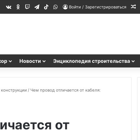
vk.com
Одноклассники
Twitch
Telegram
TikTok
WhatsApp
С
Войти / Зарегистрироваться
кор
Новости
Энциклопедия строительства
 конструкции
/
Чем провод отличается от кабеля:
ичается от