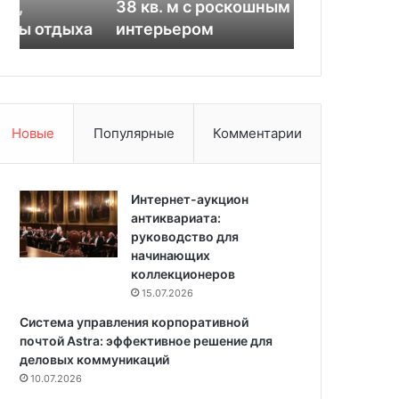
38 кв. м с роскошным
пространст
я
м
а
интерьером
характера 
к
у
л
ж
а
с
с
к
с
о
и
г
Новые
Популярные
Комментарии
к
о
а
п
в
р
м
Интернет-аукцион
о
а
антиквариата:
с
л
руководство для
т
е
начинающих
р
н
коллекционеров
а
ь
н
15.07.2026
к
с
Система управления корпоративной
о
т
почтой Astra: эффективное решение для
й
в
деловых коммуникаций
к
а
10.07.2026
в
: