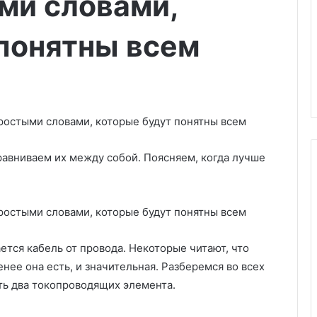
ми словами,
понятны всем
сравниваем их между собой. Поясняем, когда лучше
О
т
д
ется кабель от провода. Некоторые читают, что
е
нее она есть, и значительная. Разберемся во всех
л
к
ть два токопроводящих элемента.
04.03.2025
а
ровать квартиру:
Отделка бани внутри: 6 лучши
б