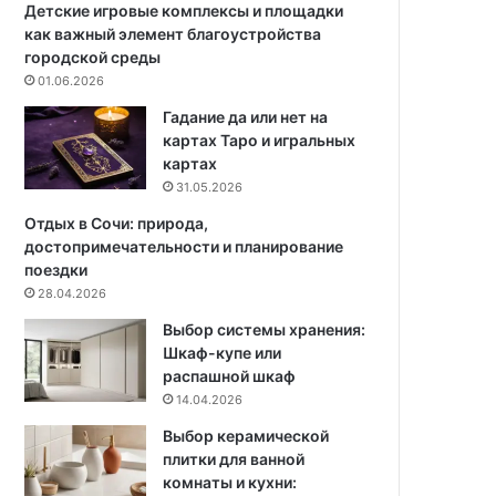
а
ф
Детские игровые комплексы и площадки
р
о
как важный элемент благоустройства
т
р
городской среды
и
м
01.06.2026
р
и
Гадание да или нет на
е
р
картах Таро и игральных
:
о
картах
о
в
31.05.2026
д
а
н
н
Отдых в Сочи: природа,
у
и
достопримечательности и планирование
ш
е
поездки
к
х
28.04.2026
а
а
Выбор системы хранения:
3
р
Шкаф-купе или
8
а
распашной шкаф
к
к
14.04.2026
в
т
.
е
Выбор керамической
м
р
плитки для ванной
с
а
комнаты и кухни:
р
и