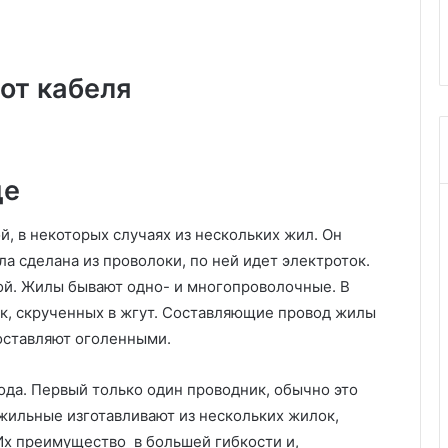
ты и секреты
вариантов для парной,
а
дров
помывочной и комнаты отдых
н
и
в
от кабеля
н
у
т
р
и
де
:
6
й, в некоторых случаях из нескольких жил. Он
л
а сделана из проволоки, по ней идет электроток.
у
й. Жилы бывают одно- и многопроволочные. В
ч
ш
к, скрученных в жгут. Составляющие провод жилы
и
оставляют оголенными.
х
в
да. Первый только один проводник, обычно это
а
р
жильные изготавливают из нескольких жилок,
и
Их преимущество в большей гибкости и,