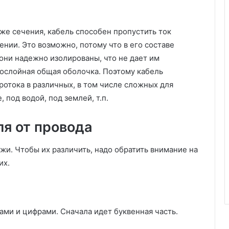
н
о
 же сечения, кабель способен пропустить ток
й
и
нии. Это возможно, потому что в его составе
к
они надежно изолированы, что не дает им
о
гослойная общая оболочка. Поэтому кабель
м
ротока в различных, в том числе сложных для
н
а
, под водой, под землей, т.п.
т
ы
ля от провода
о
т
и. Чтобы их различить, надо обратить внимание на
д
ы
их.
х
а
ми и цифрами. Сначала идет буквенная часть.