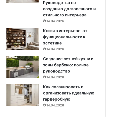
Руководство по
о
н
созданию долговечного и
с
т
стильного интерьера
к
е
14.04.2026
о
р
ш
Книги в интерьере: от
ь
н
функциональности к
е
ы
эстетике
р
м
а
14.04.2026
и
Создание летней кухни и
н
зоны барбекю: полное
т
руководство
е
14.04.2026
р
ь
Как спланировать и
е
организовать идеальную
р
гардеробную
о
14.04.2026
м