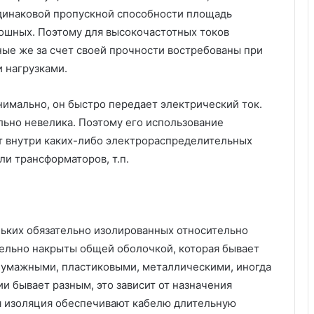
а
одинаковой пропускной способности площадь
н
ошных. Поэтому для высокочастотных токов
т
о
ые же за счет своей прочности востребованы при
в
 нагрузками.
д
л
имально, он быстро передает электрический ток.
я
льно невелика. Поэтому его использование
п
а
т внутри каких-либо электрораспределительных
р
ли трансформаторов, т.п.
н
о
е
й
,
п
ьких обязательно изолированных относительно
о
тельно накрыты общей оболочкой, которая бывает
м
бумажными, пластиковыми, металлическими, иногда
ы
и бывает разным, это зависит от назначения
в
о
я изоляция обеспечивают кабелю длительную
ч