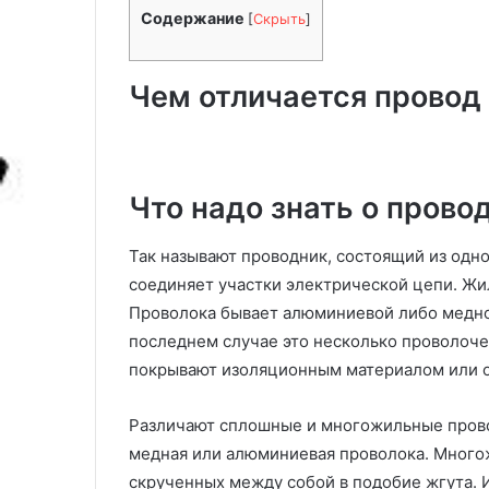
действенных способов
полезные сове
н
р
Содержание
[
Скрыть
]
экономии электроэнергии
идеальных ка
ь
а
ш
ф
е
и
Чем отличается провод 
р
6
о
д
в
е
а
й
т
Что надо знать о прово
с
ь
т
к
Так называют проводник, состоящий из одно
в
в
соединяет участки электрической цепи. Жил
е
а
Проволока бывает алюминиевой либо медно
н
р
н
т
последнем случае это несколько проволоче
ы
и
покрывают изоляционным материалом или 
х
р
с
у
Различают сплошные и многожильные прово
п
:
о
п
медная или алюминиевая проволока. Много
с
о
скрученных между собой в подобие жгута. 