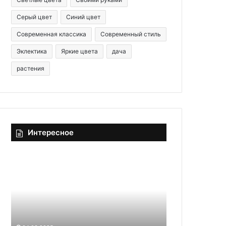
Серый цвет
Синий цвет
Современная классика
Современный стиль
Эклектика
Яркие цвета
дача
растения
Интересное
9
К
у
а
н
к
и
п
в
о
е
ч
29.11.2025
р
и
Как почист