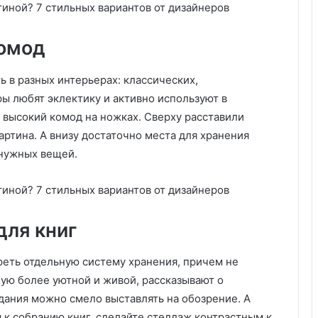
т
р
а
комод
с
а
и
 в разных интерьерах: классических,
к
ы любят эклектику и активно используют в
р
 высокий комод на ножках. Сверху расставили
о
артина. А внизу достаточно места для хранения
в
а
 нужных вещей.
т
и
для книг
еть отдельную систему хранения, причем не
ную более уютной и живой, рассказывают о
дания можно смело выставлять на обозрение. А
 к собранию книг, сделайте стеллаж контрастным к