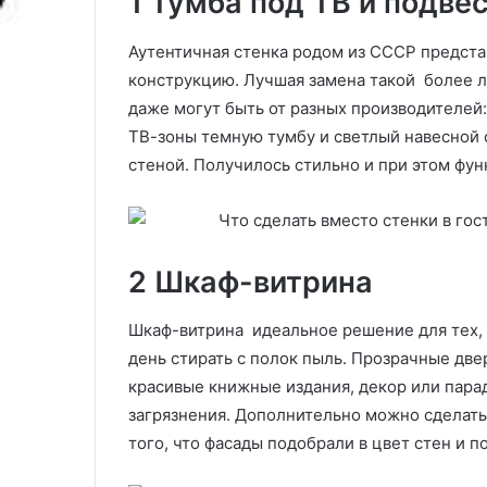
1 Тумба под ТВ и подве
ы
балконе, кото
х
Аутентичная стенка родом из СССР предст
реализовать
и
конструкцию. Лучшая замена такой более л
д
е
даже могут быть от разных производителей:
й
ТВ-зоны темную тумбу и светлый навесной 
х
стеной. Получилось стильно и при этом фу
р
а
н
е
н
2 Шкаф-витрина
и
я
Шкаф-витрина идеальное решение для тех, 
н
а
день стирать с полок пыль. Прозрачные дв
б
красивые книжные издания, декор или пара
а
загрязнения. Дополнительно можно сделать 
л
того, что фасады подобрали в цвет стен и п
к
о