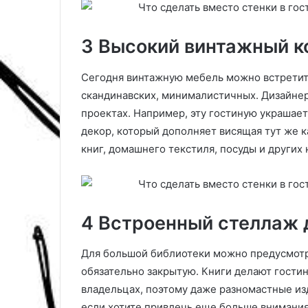
н
е
,
3 Высокий винтажный 
к
о
т
Сегодня винтажную мебель можно встретить
о
скандинавских, минималистичных. Дизайнер
р
проектах. Например, эту гостиную украшает
ы
декор, который дополняет висящая тут же к
е
л
книг, домашнего текстиля, посуды и других
е
г
к
о
4 Встроенный стеллаж 
р
е
а
Для большой библиотеки можно предусмотр
л
обязательно закрытую. Книги делают гости
и
владельцах, поэтому даже разномастные из
з
о
если хотите привлечь еще больше внимания