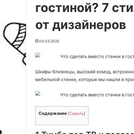
гостиной? 7 ст
от дизайнеров
04.03.2025
Шкафы-близнецы, высокий комод, встроенн
мебельной стенке, которые мы нашли в про
5
к
р
а
Содержание
[
Скрыть
]
с
и
04.03.2025
в
5 красивых ид