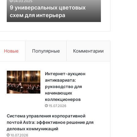
04.03.2025
с
с
9 универсальных цветовых
домашних у
а
т
схем для интерьера
рабочие сп
л
и
ь
т
н
ь
ы
м
х
я
ц
г
Новые
Популярные
Комментарии
в
к
е
у
т
ю
о
Интернет-аукцион
м
в
антиквариата:
е
ы
руководство для
б
х
начинающих
е
с
коллекционеров
л
х
ь
15.07.2026
е
в
Система управления корпоративной
м
д
почтой Astra: эффективное решение для
д
о
деловых коммуникаций
л
м
10.07.2026