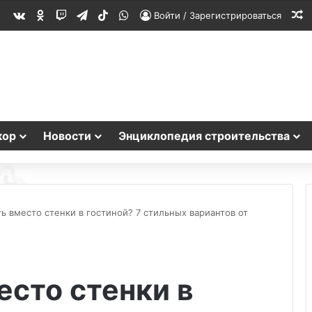
vk.com
Одноклассники
Twitch
Telegram
TikTok
WhatsApp
С
Войти / Зарегистрироваться
кор
Новости
Энциклопедия строительства
ь вместо стенки в гостиной? 7 стильных вариантов от
есто стенки в