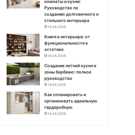
комнаты и кухни:
а
Руководство по
б
созданию долговечного и
о
стильного интерьера
ч
14.04.2026
и
Книги в интерьере: от
е
функциональности к
с
эстетике
п
о
14.04.2026
с
Создание летней кухни и
о
зоны барбекю: полное
б
руководство
ы
14.04.2026
Как спланировать и
организовать идеальную
гардеробную
14.04.2026