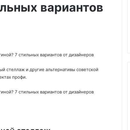
ильных вариантов
ый стеллаж и другие альтернативы советской
ектах профи.
В
а
ш
г
и
д
п
ей хранения на