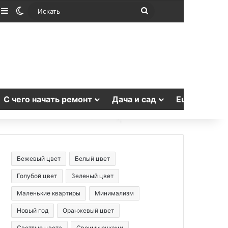
лучайная статья
Sidebar
Switch skin
Искать
С чего начать ремонт
Дача и сад
Еще
Бежевый цвет
Белый цвет
Голубой цвет
Зеленый цвет
Маленькие квартиры
Минимализм
Новый год
Оранжевый цвет
Светлые цвета
Своими руками