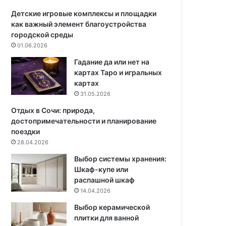
я
а
и
ш
Детские игровые комплексы и площадки
н
н
как важный элемент благоустройства
т
и
городской среды
е
х
01.06.2026
р
у
Гадание да или нет на
ь
с
картах Таро и игральных
е
л
картах
р
о
31.05.2026
а
в
и
Отдых в Сочи: природа,
я
достопримечательности и планирование
х
поездки
:
28.04.2026
с
Выбор системы хранения:
о
Шкаф-купе или
в
распашной шкаф
е
14.04.2026
т
ы
Выбор керамической
и
плитки для ванной
р