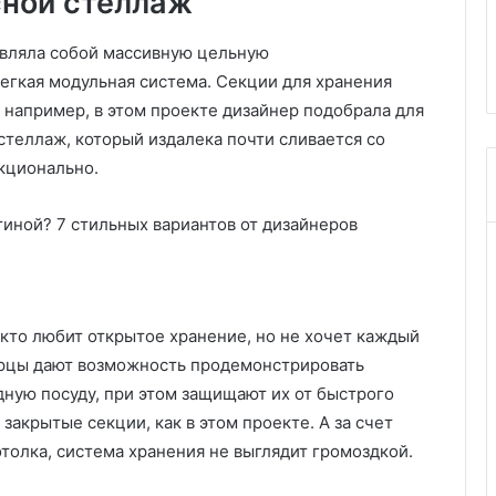
сной стеллаж
10.04.2026
о
рые легко
Ваш гид по здоровому сну:
з
авляла собой массивную цельную
выбор матраса и кровати
д
егкая модульная система. Секции для хранения
о
р
 например, в этом проекте дизайнер подобрала для
о
стеллаж, который издалека почти сливается со
в
нкционально.
о
м
у
с
н
у
:
кто любит открытое хранение, но не хочет каждый
в
ы
ерцы дают возможность продемонстрировать
б
дную посуду, при этом защищают их от быстрого
о
закрытые секции, как в этом проекте. А за счет
р
отолка, система хранения не выглядит громоздкой.
м
а