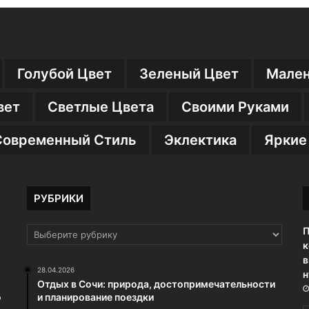
Голубой Цвет
Зеленый Цвет
Мален
вет
Светлые Цвета
Своими Руками
Современный Стиль
Эклектика
Яркие
РУБРИКИ
П
РУБРИКИ
к
в
28.04.2026
н
Отдых в Сочи: природа, достопримечательности
о
и планирование поездки