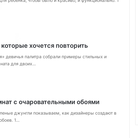
ля ребенка, чтобы было и красиво, и функционально. 1
 которые хочется повторить
ая» девичья палитра собрали примеры стильных и
мната для двоих…
омнат с очаровательными обоями
еленые джунгли показываем, как дизайнеры создают в
обоев. 1…