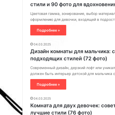
плюсы и минус
стили и 90 фото для вдохновени
в
оформлению (5
б
Цветовая гамма, зонирование, выбор материал
е
оформлению для девочки, входящей в подрост
л
о
Подробнее »
м
ц
в
04.03.2025
е
Дизайн комнаты для мальчика: 
т
подходящих стилей (72 фото)
е
:
Современный дизайн, дерзкий лофт или уника
п
должен быть интерьер детской для мальчика 
л
ю
Подробнее »
с
ы
и
04.03.2025
м
Комната для двух девочек: сове
и
лучшие стили (76 фото)
н