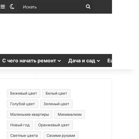
лучайная статья
Sidebar
Switch skin
Искать
С чего начать ремонт
Дача и сад
Еще
Бежевый цвет
Белый цвет
Голубой цвет
Зеленый цвет
Маленькие квартиры
Минимализм
Новый год
Оранжевый цвет
Светлые цвета
Своими руками