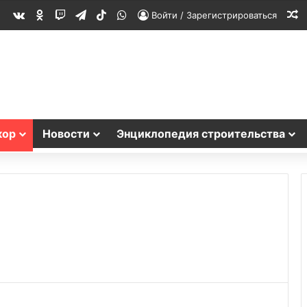
vk.com
Одноклассники
Twitch
Telegram
TikTok
WhatsApp
С
Войти / Зарегистрироваться
кор
Новости
Энциклопедия строительства