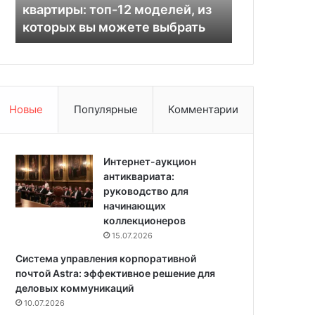
е
квартиры: топ-12 моделей, из
вашего сад
н
х
которых вы можете выбрать
посадить в 
д
р
и
а
ц
с
и
т
о
е
н
н
Новые
Популярные
Комментарии
е
и
р
й
ы
д
д
Интернет-аукцион
л
л
антиквариата:
я
я
руководство для
в
к
начинающих
а
в
коллекционеров
ш
а
е
15.07.2026
р
г
Система управления корпоративной
т
о
почтой Astra: эффективное решение для
и
с
деловых коммуникаций
р
а
10.07.2026
ы
д