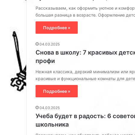
у
Рассказываем, как оформить уютное и комфорт
с
большая разница в возрасте. Оформление дет
ы
,
Подробнее »
с
о
в
04.03.2025
е
Снова в школу: 7 красивых детс
т
профи
ы
п
Нежная классика, дерзкий минимализм или яр
о
красивые и функциональные комнаты для дете
о
ф
Подробнее »
о
р
м
04.03.2025
л
Учеба будет в радость: 6 совето
е
школьника
н
и