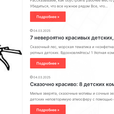
Рассказываем, как обустроить рабочее место д
ю
Убедиться, что все нужное рядом Все, что…
(
5
Подробнее »
7
ф
о
04.03.2025
т
7 невероятно красивых детских,
о
)
Сказочный лес, морская тематика и «конфетн
уютных детских. Вдохновляйтесь! 1 Уютная ко
Подробнее »
04.03.2025
Сказочно красиво: 8 детских к
Милые зверята, сказочные мотивы и сочные з
детских неповторимую атмосферу с помощью 
Подробнее »