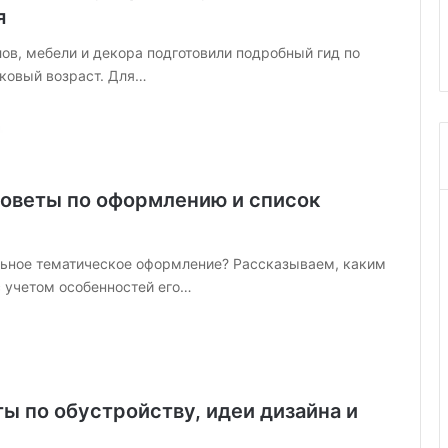
ы, советы по
ХДФ: что это за материал и гд
я
т
7 фото)
его применяют
о
ов, мебели и декора подготовили подробный гид по
з
ковый возраст. Для…
а
м
а
т
е
р
советы по оформлению и список
и
а
л
льное тематическое оформление? Рассказываем, каким
и
с учетом особенностей его…
г
д
е
е
г
о
ты по обустройству, идеи дизайна и
п
р