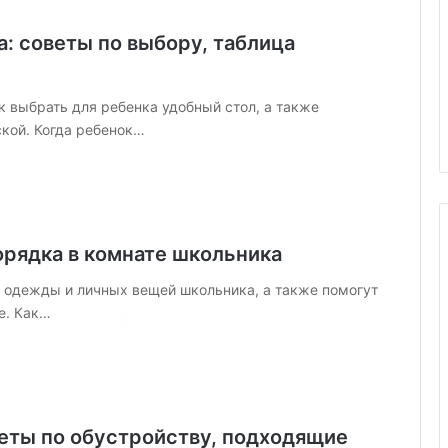
: советы по выбору, таблица
 выбрать для ребенка удобный стол, а также
ской. Когда ребенок…
порядка в комнате школьника
 одежды и личных вещей школьника, а также помогут
Х
е. Как…
Д
Ф
:
ч
т
о
веты по обустройству, подходящие
лом цвете:
14.10.2025
э