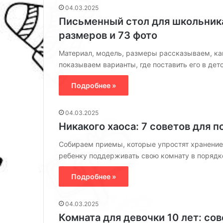
04.03.2025
Письменный стол для школьника
размеров и 73 фото
Материал, модель, размеры рассказываем, как
показываем варианты, где поставить его в дет
Подробнее »
04.03.2025
Никакого хаоса: 7 советов для 
Собираем приемы, которые упростят хранение
И
ребенку поддерживать свою комнату в порядк
н
т
Подробнее »
е
р
ь
04.03.2025
05.12.2025
е
Комната для девочки 10 лет: со
Интерьер в бе
р