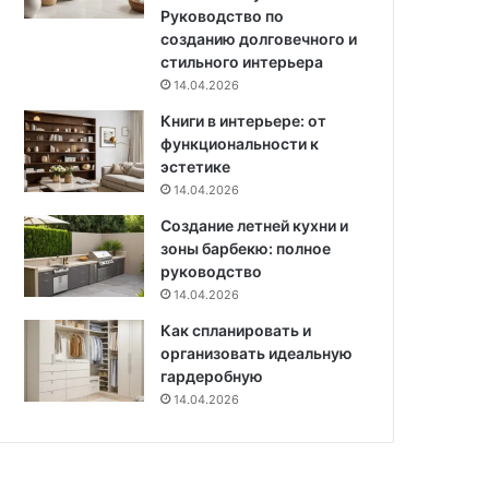
р
ь
Руководство по
ы
в
созданию долговечного и
х
с
стильного интерьера
в
е
14.04.2026
ы
н
м
Книги в интерьере: от
т
о
функциональности к
я
ж
эстетике
б
е
р
14.04.2026
т
е
Создание летней кухни и
е
зоны барбекю: полное
в
руководство
ы
14.04.2026
б
р
Как спланировать и
а
организовать идеальную
т
гардеробную
ь
14.04.2026