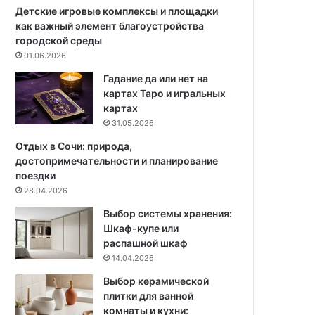
:
а
Детские игровые комплексы и площадки
т
,
как важный элемент благоустройства
о
к
городской среды
п
о
01.06.2026
-
т
Гадание да или нет на
1
о
картах Таро и игральных
2
р
картах
м
ы
31.05.2026
о
е
д
н
Отдых в Сочи: природа,
е
у
достопримечательности и планирование
л
ж
поездки
е
н
28.04.2026
й
о
Выбор системы хранения:
,
п
Шкаф-купе или
и
о
распашной шкаф
з
с
14.04.2026
к
а
о
д
Выбор керамической
т
и
плитки для ванной
о
т
комнаты и кухни: