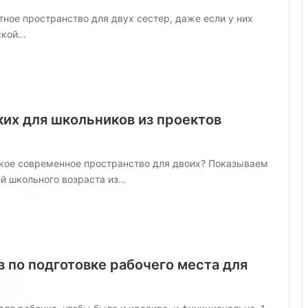
и
ное пространство для двух сестер, даже если у них
м
ской…
е
н
я
ю
т
ких для школьников из проектов
кое современное пространство для двоих? Показываем
й школьного возраста из…
в по подготовке рабочего места для