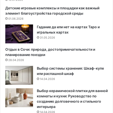
р
е
Детские игровые комплексы и площадки как важный
:
элемент благоустройства городской среды
н
01.06.2026
е
о
Гадание да или нет на картах Таро и
ч
игральных картах
е
31.05.2026
в
и
Отдых в Сочи: природа, достопримечательности и
д
планирование поездки
н
28.04.2026
ы
Выбор системы хранения: Шкаф-купе
е
или распашной шкаф
п
14.04.2026
л
ю
с
Выбор керамической плитки для ванной
ы
комнаты и кухни: Руководство по
и
созданию долговечного и стильного
с
интерьера
о
14.04.2026