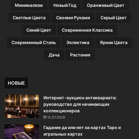
т
Минимализм
Новый Год
Оранжевый Цвет
р
а
Светлые Цвета
Своими Руками
Серый Цвет
н
с
Синий Цвет
Современная Классика
т
в
Современный Стиль
Эклектика
Яркие Цвета
а
Дача
Растения
НОВЫЕ
Интернет-аукцион антиквариата:
руководство для начинающих
коллекционеров
15.07.2026
Гадание да или нет на картах Таро и
игральных картах