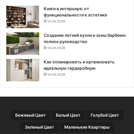
в
Книги в интерьере: от
е
функциональности к эстетике
т
14.04.2026
ы
п
Создание летней кухни и зоны барбекю:
о
полное руководство
о
р
14.04.2026
г
а
Как спланировать и организовать
н
идеальную гардеробную
и
14.04.2026
з
а
ц
и
и
п
Бежевый Цвет
Белый Цвет
Голубой Цвет
р
о
Зеленый Цвет
Маленькие Квартиры
с