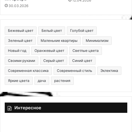
12.04.2026
30.03.2026
Бежевый цвет
Белый цвет
Голубой цвет
Зеленый цвет
Маленькие квартиры
Минимализм
Новый год
Оранжевый цвет
Светлые цвета
Своими руками
Серый цвет
Синий цвет
Современная классика
Современный стиль
Эклектика
Яркие цвета
дача
растения
Интересное
К
Д
а
е