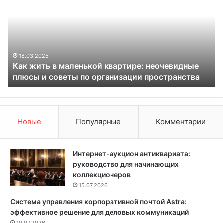
к
к
ж
о
и
р
т
а
ь
т
в
и
18.03.2025
Как жить в маленькой квартире: неочевидные
м
в
плюсы и советы по организации пространства
а
н
л
а
е
я
н
ш
ь
т
Новые
Популярные
Комментарии
к
у
о
к
й
а
Интернет-аукцион антиквариата:
к
т
руководство для начинающих
в
у
коллекционеров
а
р
15.07.2026
р
к
Система управления корпоративной почтой Astra:
т
а
эффективное решение для деловых коммуникаций
и
10.07.2026