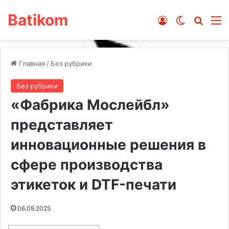
Batikom
Войти
Switch ski
Искат
М
Главная
/
Без рубрики
Без рубрики
«Фабрика Мослейбл»
представляет
инновационные решения в
сфере производства
этикеток и DTF-печати
06.09.2025