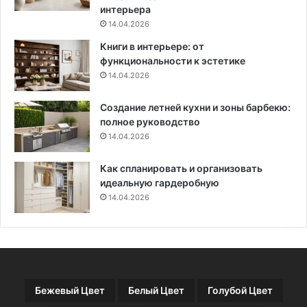
н
н
интерьера
ы
к
14.04.2026
х
ц
Книги в интерьере: от
и
функциональности к эстетике
о
14.04.2026
н
а
Создание летней кухни и зоны барбекю:
л
полное руководство
ь
14.04.2026
н
о
с
Как спланировать и организовать
т
идеальную гардеробную
и
14.04.2026
Бежевый Цвет
Белый Цвет
Голубой Цвет