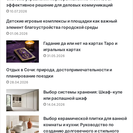
эффективное решение для деловых коммуникаций
р
:
г
10.07.2026
с
а
о
Детские игровые комплексы и площадки как важный
н
з
элемент благоустройства городской среды
и
д
01.06.2026
з
а
о
н
Гадание да или нет на картах Таро и
в
и
игральных картах
а
е
31.05.2026
н
а
н
т
Отдых в Сочи: природа, достопримечательности и
ы
м
планирование поездки
х
о
28.04.2026
г
с
Выбор системы хранения: Шкаф-купе
а
ф
или распашной шкаф
р
е
14.04.2026
д
р
е
ы
р
и
Выбор керамической плитки для ванной
о
ф
комнаты и кухни: Руководство по
б
у
созданию долговечного и стильного