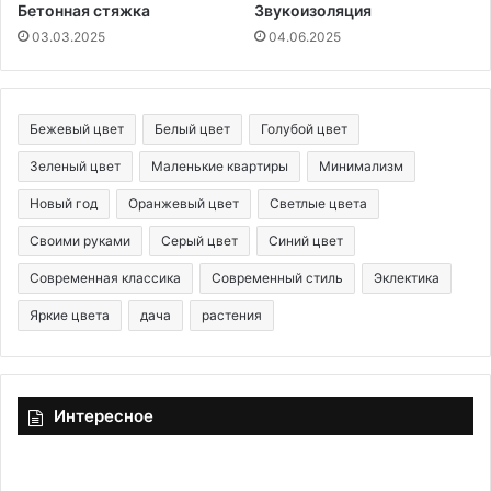
Бетонная стяжка
Звукоизоляция
03.03.2025
04.06.2025
Бежевый цвет
Белый цвет
Голубой цвет
Зеленый цвет
Маленькие квартиры
Минимализм
Новый год
Оранжевый цвет
Светлые цвета
Своими руками
Серый цвет
Синий цвет
Современная классика
Современный стиль
Эклектика
Яркие цвета
дача
растения
Интересное
К
П