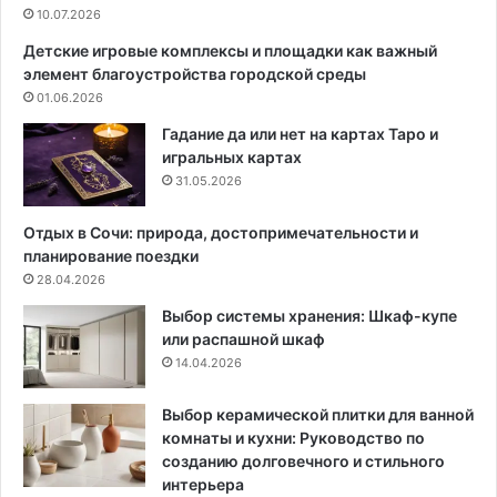
и
10.07.2026
ж
р
н
Детские игровые комплексы и площадки как важный
а
а
элемент благоустройства городской среды
е
я
01.06.2026
м
з
с
а
Гадание да или нет на картах Таро и
о
щ
игральных картах
с
и
31.05.2026
т
т
а
а
Отдых в Сочи: природа, достопримечательности и
в
м
планирование поездки
и
е
28.04.2026
д
б
Выбор системы хранения: Шкаф-купе
е
е
или распашной шкаф
л
л
14.04.2026
а
и
е
о
м
т
Выбор керамической плитки для ванной
р
с
комнаты и кухни: Руководство по
о
т
созданию долговечного и стильного
в
р
интерьера