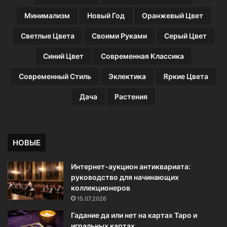
е
н
Минимализм
Новый Год
Оранжевый Цвет
и
й
Светлые Цвета
Своими Руками
Серый Цвет
Синий Цвет
Современная Классика
Современный Стиль
Эклектика
Яркие Цвета
Дача
Растения
НОВЫЕ
Интернет-аукцион антиквариата:
руководство для начинающих
коллекционеров
15.07.2026
Гадание да или нет на картах Таро и
игральных картах