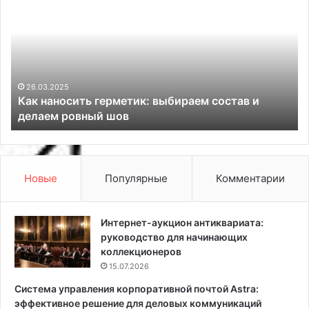
а
о
к
д
н
г
а
о
н
т
о
о
с
в
26.03.2025
Как наносить герметик: выбираем состав и
и
к
делаем ровный шов
т
а
ь
к
г
р
е
е
р
м
Новые
Популярные
Комментарии
м
о
е
н
т
т
Интернет-аукцион антиквариата:
и
у
руководство для начинающих
к
:
коллекционеров
:
Н
15.07.2026
в
а
Система управления корпоративной почтой Astra:
ы
д
эффективное решение для деловых коммуникаций
б
е