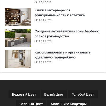
н
о
14.04.2026
ы
и
Книги в интерьере: от
й
т
функциональности к эстетике
ш
е
14.04.2026
о
л
в
ь
Создание летней кухни и зоны барбекю:
н
полное руководство
о
14.04.2026
й
п
ы
Как спланировать и организовать
л
идеальную гардеробную
и
14.04.2026
и
п
о
в
р
е
Бежевый Цвет
Белый Цвет
Голубой Цвет
ж
д
Зеленый Цвет
Маленькие Квартиры