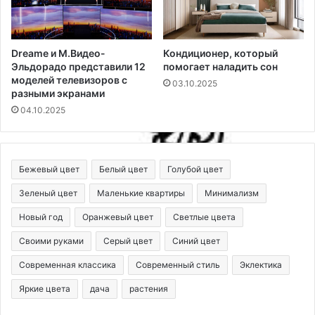
Dreame и М.Видео-
Кондиционер, который
Эльдорадо представили 12
помогает наладить сон
моделей телевизоров с
03.10.2025
разными экранами
04.10.2025
Бежевый цвет
Белый цвет
Голубой цвет
Зеленый цвет
Маленькие квартиры
Минимализм
Новый год
Оранжевый цвет
Светлые цвета
Своими руками
Серый цвет
Синий цвет
Современная классика
Современный стиль
Эклектика
Яркие цвета
дача
растения