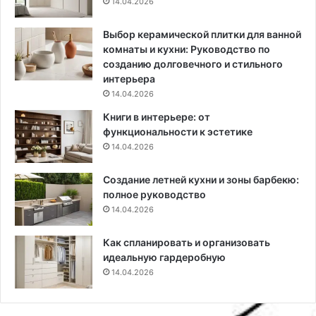
14.04.2026
л
о
и
Выбор керамической плитки для ванной
з
комнаты и кухни: Руководство по
ю
созданию долговечного и стильного
м
интерьера
и
14.04.2026
н
Книги в интерьере: от
к
функциональности к эстетике
о
14.04.2026
й
Создание летней кухни и зоны барбекю:
полное руководство
14.04.2026
Как спланировать и организовать
идеальную гардеробную
14.04.2026