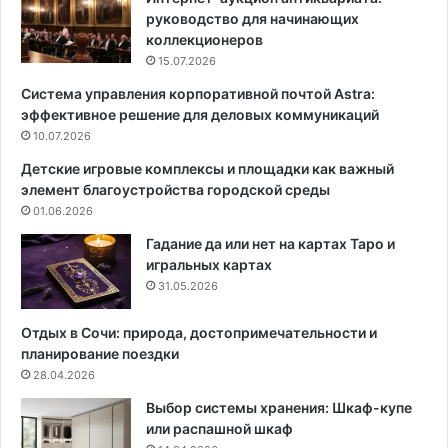
к
к
руководство для начинающих
р
д
коллекционеров
ы
о
15.07.2026
т
п
Система управления корпоративной почтой Astra:
о
о
эффективное решение для деловых коммуникаций
е
с
х
10.07.2026
а
р
д
Детские игровые комплексы и площадки как важный
а
к
элемент благоустройства городской среды
н
и
01.06.2026
е
:
н
3
Гадание да или нет на картах Таро и
и
с
игральных картах
е
п
31.05.2026
к
о
н
с
Отдых в Сочи: природа, достопримечательности и
и
о
планирование поездки
г
б
28.04.2026
с
а
Выбор системы хранения: Шкаф-купе
т
или распашной шкаф
а