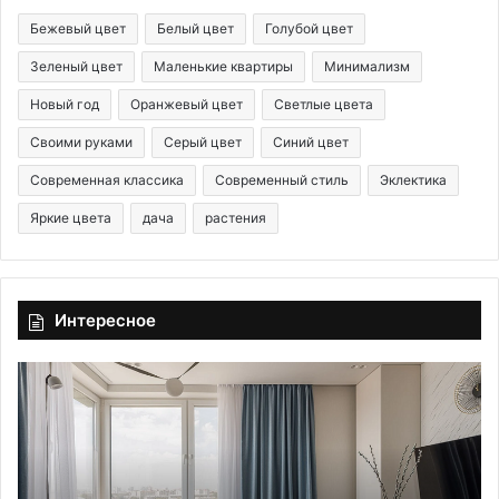
Бежевый цвет
Белый цвет
Голубой цвет
Зеленый цвет
Маленькие квартиры
Минимализм
Новый год
Оранжевый цвет
Светлые цвета
Своими руками
Серый цвет
Синий цвет
Современная классика
Современный стиль
Эклектика
Яркие цвета
дача
растения
Интересное
Г
D
о
r
с
e
т
a
и
m
н
e