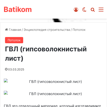
Batikom
Войти
Switch ski
Искат
М
Главная
/
Энциклопедия строительства
/
Потолок
Потолок
ГВЛ (гипсоволокнистый
лист)
03.03.2025
ГВЛ это отделочный материал, который изготавливают