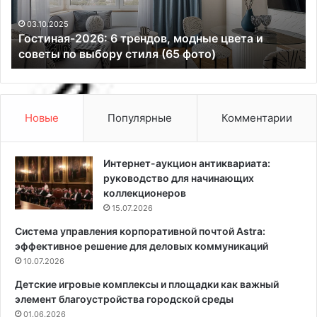
а
о
я
т
03.10.2025
Гостиная-2026: 6 трендов, модные цвета и
-
к
советы по выбору стиля (65 фото)
2
р
0
ы
2
в
6
а
:
е
Новые
Популярные
Комментарии
6
т
т
п
р
е
Интернет-аукцион антиквариата:
е
р
руководство для начинающих
н
в
коллекционеров
д
ы
15.07.2026
о
й
Система управления корпоративной почтой Astra:
в
ф
эффективное решение для деловых коммуникаций
,
л
м
10.07.2026
а
о
г
Детские игровые комплексы и площадки как важный
д
м
элемент благоустройства городской среды
н
а
01.06.2026