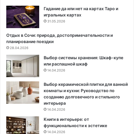
ы
н
е
с
Гадание да или нет на картах Таро и
ц
к
игральных картах
в
и
31.05.2026
е
й
т
м
Отдых в Сочи: природа, достопримечательности и
а
а
планирование поездки
и
г
28.04.2026
с
а
Выбор системы хранения: Шкаф-купе
о
з
или распашной шкаф
в
и
14.04.2026
е
н
т
в
ы
С
Выбор керамической плитки для ванной
п
а
комнаты и кухни: Руководство по
о
н
созданию долговечного и стильного
в
к
интерьера
ы
т
14.04.2026
б
-
Книги в интерьере: от
о
П
функциональности к эстетике
р
е
14.04.2026
у
т