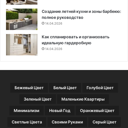
с
е
Создание летней кухни и зоны барбекю:
т
р
полное руководство
и
б
л
14.04.2026
у
я
р
(
г
Как спланировать и организовать
6
е
идеальную гардеробную
5
14.04.2026
ф
о
т
о
)
Бежевый Цвет
Белый Цвет
Голубой Цвет
Зеленый Цвет
Маленькие Квартиры
Минимализм
Новый Год
Оранжевый Цвет
Светлые Цвета
Своими Руками
Серый Цвет