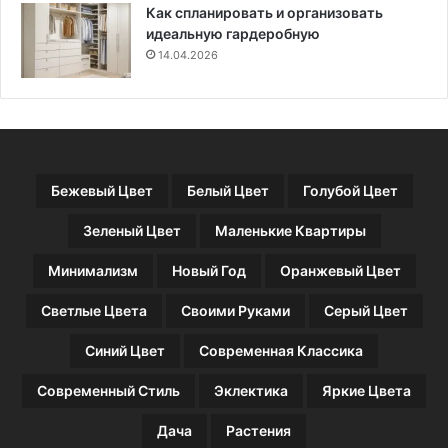
Как спланировать и организовать
идеальную гардеробную
14.04.2026
Бежевый Цвет
Белый Цвет
Голубой Цвет
Зеленый Цвет
Маленькие Квартиры
Минимализм
Новый Год
Оранжевый Цвет
Светлые Цвета
Своими Руками
Серый Цвет
Синий Цвет
Современная Классика
Современный Стиль
Эклектика
Яркие Цвета
Дача
Растения