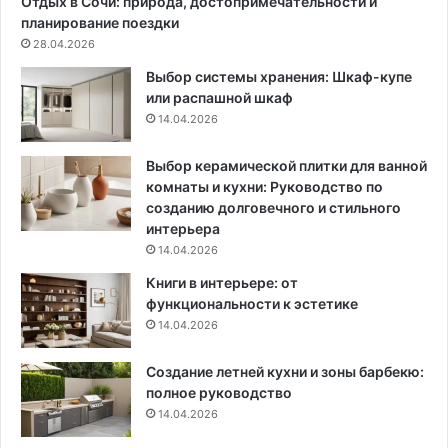
Отдых в Сочи: природа, достопримечательности и
ж
л
планирование поездки
е
е
28.04.2026
н
н
Выбор системы хранения: Шкаф-купе
ь
или распашной шкаф
к
14.04.2026
о
й
к
Выбор керамической плитки для ванной
у
комнаты и кухни: Руководство по
х
созданию долговечного и стильного
н
интерьера
е
14.04.2026
Книги в интерьере: от
функциональности к эстетике
14.04.2026
Создание летней кухни и зоны барбекю:
полное руководство
14.04.2026