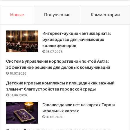
д
г
ц
а
е
н
Новые
Популярные
Комментарии
и
и
н
з
т
о
Интернет-аукцион антиквариата:
е
в
руководство для начинающих
р
а
коллекционеров
ь
т
15.07.2026
е
ь
Система управления корпоративной почтой Astra:
р
х
эффективное решение для деловых коммуникаций
а
р
:
10.07.2026
а
з
н
Детские игровые комплексы и площадки как важный
а
е
элемент благоустройства городской среды
ч
н
01.06.2026
е
и
м
е
Гадание да или нет на картах Таро и
о
н
игральных картах
н
а
31.05.2026
н
м
у
а