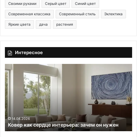
Своими руками
Серый цвет
Синий цвет
Современная классика
Современный стиль
Эклектика
Яркие цвета
дача
растения
Интересное
К
7
о
с
в
п
е
о
р
с
к
о
а
б
к
о
с
в
14.04.2026
Ковер как сердце интерьера: зачем он нужен
е
о
р
р