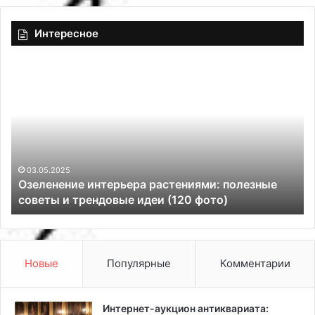
Интересное
О
А
з
к
е
р
л
и
е
л
н
а
е
т
н
н
03.05.2025
Озеленение интерьера растениями: полезные
и
а
советы и трендовые идеи (120 фото)
е
я
и
к
н
р
т
а
е
с
Новые
Популярные
Комментарии
р
к
ь
а
е
Интернет-аукцион антиквариата: