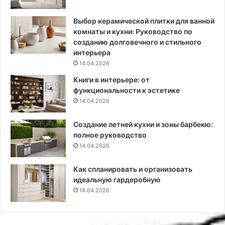
о
в
Выбор керамической плитки для ванной
е
комнаты и кухни: Руководство по
т
созданию долговечного и стильного
ы
интерьера
и
14.04.2026
т
Книги в интерьере: от
р
функциональности к эстетике
е
14.04.2026
н
д
Создание летней кухни и зоны барбекю:
о
полное руководство
в
ы
14.04.2026
е
и
Как спланировать и организовать
д
идеальную гардеробную
е
14.04.2026
и
(
1