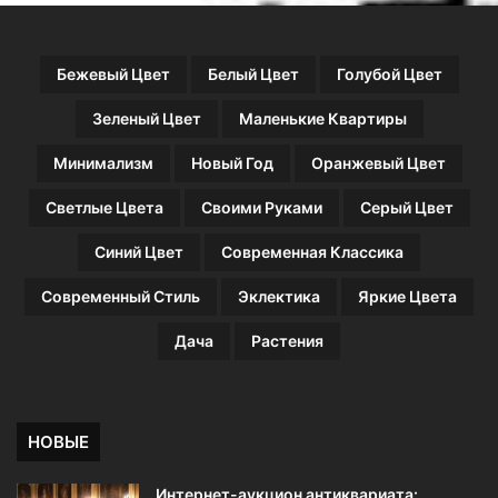
2
0
ф
Бежевый Цвет
Белый Цвет
Голубой Цвет
о
т
Зеленый Цвет
Маленькие Квартиры
о
)
Минимализм
Новый Год
Оранжевый Цвет
Светлые Цвета
Своими Руками
Серый Цвет
Синий Цвет
Современная Классика
Современный Стиль
Эклектика
Яркие Цвета
Дача
Растения
НОВЫЕ
Интернет-аукцион антиквариата: