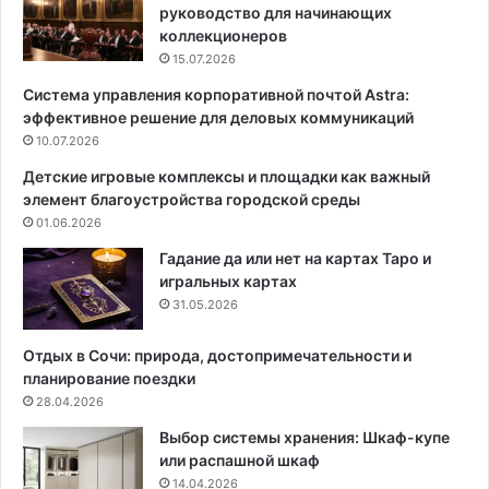
р
руководство для начинающих
а
коллекционеров
р
15.07.2026
а
Система управления корпоративной почтой Astra:
с
эффективное решение для деловых коммуникаций
т
е
10.07.2026
н
Детские игровые комплексы и площадки как важный
и
элемент благоустройства городской среды
я
01.06.2026
м
и
Гадание да или нет на картах Таро и
:
игральных картах
п
31.05.2026
о
л
Отдых в Сочи: природа, достопримечательности и
е
планирование поездки
з
28.04.2026
н
Выбор системы хранения: Шкаф-купе
ы
или распашной шкаф
е
14.04.2026
с