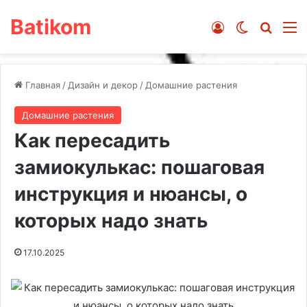
Batikom
Войти
Switch ski
Искат
М
Главная
/
Дизайн и декор
/
Домашние растения
Домашние растения
Как пересадить
замиокулькас: пошаговая
инструкция и нюансы, о
которых надо знать
17.10.2025