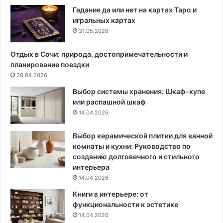
а
?
Гадание да или нет на картах Таро и
б
8
игральных картах
а
и
31.05.2026
л
д
к
е
Отдых в Сочи: природа, достопримечательности и
о
й
планирование поездки
н
и
28.04.2026
е
з
Выбор системы хранения: Шкаф-купе
п
или распашной шкаф
р
14.04.2026
о
е
к
Выбор керамической плитки для ванной
т
комнаты и кухни: Руководство по
о
созданию долговечного и стильного
в
интерьера
д
14.04.2026
и
Книги в интерьере: от
з
функциональности к эстетике
а
14.04.2026
й