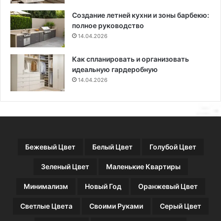
н
Создание летней кухни и зоны барбекю:
е
полное руководство
р
14.04.2026
о
в
Как спланировать и организовать
идеальную гардеробную
14.04.2026
Бежевый Цвет
Белый Цвет
Голубой Цвет
Зеленый Цвет
Маленькие Квартиры
Минимализм
Новый Год
Оранжевый Цвет
Светлые Цвета
Своими Руками
Серый Цвет