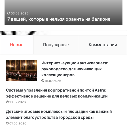
,
о
к
б
о
р
03.03.2025
7 вещей, которые нельзя хранить на балконе
т
а
о
т
р
ь
ы
т
е
у
Новые
Популярные
Комментарии
н
м
е
б
л
о
Интернет-аукцион антиквариата:
ь
ч
руководство для начинающих
з
к
коллекционеров
я
и
15.07.2026
х
к
Система управления корпоративной почтой Astra:
р
к
эффективное решение для деловых коммуникаций
а
р
н
10.07.2026
о
и
в
Детские игровые комплексы и площадки как важный
т
а
элемент благоустройства городской среды
ь
т
01.06.2026
н
и