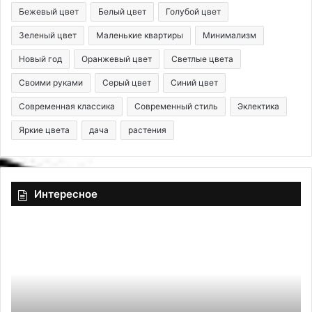
Бежевый цвет
Белый цвет
Голубой цвет
Зеленый цвет
Маленькие квартиры
Минимализм
Новый год
Оранжевый цвет
Светлые цвета
Своими руками
Серый цвет
Синий цвет
Современная классика
Современный стиль
Эклектика
Яркие цвета
дача
растения
Интересное
7
К
в
а
е
к
щ
п
е
о
й
д