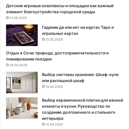
к
5
Детские игровые комплексы и площадки как важный
о
г
элемент благоустройства городской среды
й
о
01.06.2026
п
д
л
а
Гадание да или нет на картах Таро и
о
:
игральных картах
щ
ч
31.05.2026
а
т
д
о
Отдых в Сочи: природа, достопримечательности и
и
м
планирование поездки
?
о
28.04.2026
6
ж
Выбор системы хранения: Шкаф-купе
к
н
или распашной шкаф
о
о
14.04.2026
м
и
п
н
а
е
Выбор керамической плитки для ванной
к
л
комнаты и кухни: Руководство по
т
ь
созданию долговечного и стильного
н
з
интерьера
ы
я
14.04.2026