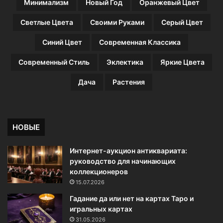
Минимализм
Новый Год
Оранжевый Цвет
п
а
Светлые Цвета
Своими Руками
Серый Цвет
р
г
Синий Цвет
Современная Классика
а
л
Современный Стиль
Эклектика
Яркие Цвета
к
а
Дача
Растения
н
а
к
а
НОВЫЕ
ж
д
Интернет-аукцион антиквариата:
ы
руководство для начинающих
й
коллекционеров
д
15.07.2026
е
н
Гадание да или нет на картах Таро и
ь
игральных картах
31.05.2026