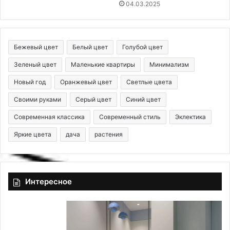
04.03.2025
Бежевый цвет
Белый цвет
Голубой цвет
Зеленый цвет
Маленькие квартиры
Минимализм
Новый год
Оранжевый цвет
Светлые цвета
Своими руками
Серый цвет
Синий цвет
Современная классика
Современный стиль
Эклектика
Яркие цвета
дача
растения
Интересное
К
Л
а
у
к
н