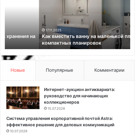
в
н
м
ы
е
й
с
к
т
а
17.11.2025
а
Как вместить ванну на маленькой площади? 6
и
л
компактных планировок
т
е
ь
н
в
д
а
а
н
р
Новые
Популярные
Комментарии
н
ь
у
н
н
а
Интернет-аукцион антиквариата:
а
и
руководство для начинающих
м
ю
коллекционеров
а
н
15.07.2026
л
ь
Система управления корпоративной почтой Astra:
е
2
эффективное решение для деловых коммуникаций
н
0
ь
10.07.2026
2