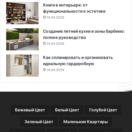
х
д
Книги в интерьере: от
п
е
функциональности к эстетике
л
л
14.04.2026
а
а
н
т
Создание летней кухни и зоны барбекю:
и
ь
полное руководство
р
в
о
14.04.2026
о
в
г
о
о
Как спланировать и организовать
к
р
идеальную гардеробную
о
14.04.2026
д
е
и
в
с
а
Бежевый Цвет
Белый Цвет
Голубой Цвет
д
у
Зеленый Цвет
Маленькие Квартиры
,
ш