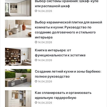
Выбор системы хранения: Шкаф-купе
х
или распашной шкаф
к
14.04.2026
о
м
н
Выбор керамической плитки для ванной
а
комнаты и кухни: Руководство по
т
созданию долговечного и стильного
интерьера
14.04.2026
Книги в интерьере: от
функциональности к эстетике
14.04.2026
Создание летней кухни и зоны барбекю:
полное руководство
14.04.2026
Как спланировать и организовать
идеальную гардеробную
14.04.2026