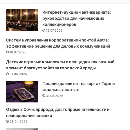
я
е
к
р
Интернет-аукцион антиквариата:
р
с
руководство для начинающих
а
к
коллекционеров
с
и
15.07.2026
к
х
Система управления корпоративной почтой Astra:
а
п
эффективное решение для деловых коммуникаций
р
10.07.2026
и
е
Детские игровые комплексы и площадки как важный
м
элемент благоустройства городской среды
о
01.06.2026
в
д
Гадание да или нет на картах Таро и
л
игральных картах
я
31.05.2026
в
а
Отдых в Сочи: природа, достопримечательности и
н
планирование поездки
н
28.04.2026
ы