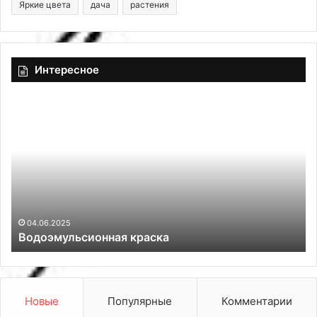
Яркие цвета
дача
растения
Интересное
В
7
о
к
д
л
о
а
э
с
м
с
у
н
л
ы
ь
х
04.06.2025
Водоэмульсионная краска
с
д
и
и
о
з
н
а
н
й
Новые
Популярные
Комментарии
а
н