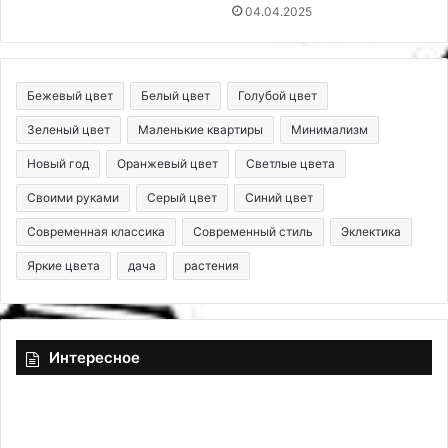
04.04.2025
Бежевый цвет
Белый цвет
Голубой цвет
Зеленый цвет
Маленькие квартиры
Минимализм
Новый год
Оранжевый цвет
Светлые цвета
Своими руками
Серый цвет
Синий цвет
Современная классика
Современный стиль
Эклектика
Яркие цвета
дача
растения
Интересное
Т
р
е