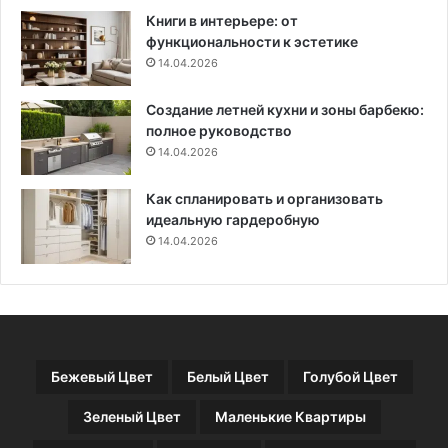
т
Книги в интерьере: от
о
функциональности к эстетике
с
14.04.2026
э
т
Создание летней кухни и зоны барбекю:
и
полное руководство
м
д
14.04.2026
е
л
Как спланировать и организовать
а
идеальную гардеробную
т
14.04.2026
ь
Бежевый Цвет
Белый Цвет
Голубой Цвет
Зеленый Цвет
Маленькие Квартиры