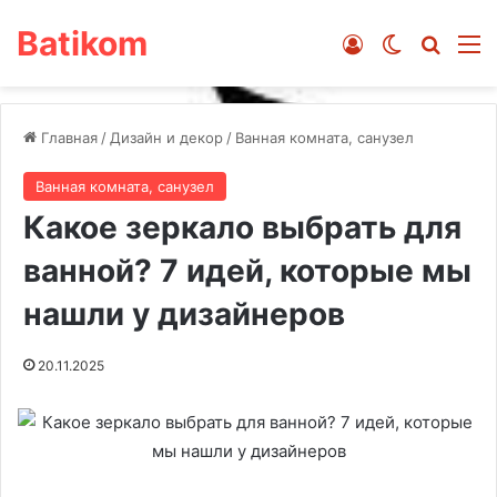
Batikom
Войти
Switch ski
Искат
М
Главная
/
Дизайн и декор
/
Ванная комната, санузел
Ванная комната, санузел
Какое зеркало выбрать для
ванной? 7 идей, которые мы
нашли у дизайнеров
20.11.2025