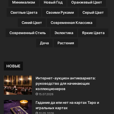
Минимализм
Новый Год
Оранжевый Цвет
Светлые Цвета
Своими Руками
Серый Цвет
Синий Цвет
Современная Классика
Современный Стиль
Эклектика
Яркие Цвета
Дача
Растения
НОВЫЕ
Интернет-аукцион антиквариата:
руководство для начинающих
коллекционеров
15.07.2026
Гадание да или нет на картах Таро и
игральных картах
31.05.2026