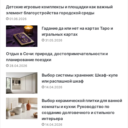
о
Детские игровые комплексы и площадки как важный
р
элемент благоустройства городской среды
а
01.06.2026
н
а
Гадание да или нет на картах Таро и
я
игральных картах
б
31.05.2026
л
о
Отдых в Сочи: природа, достопримечательности и
н
планирование поездки
е
28.04.2026
:
Выбор системы хранения: Шкаф-купе
6
или распашной шкаф
п
14.04.2026
р
и
ч
Выбор керамической плитки для ванной
и
комнаты и кухни: Руководство по
н
созданию долговечного и стильного
и
интерьера
ч
14.04.2026