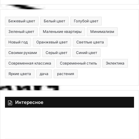
Бежевый цвет
Белый цвет
Голубой цвет
Зеленый цвет
Маленькие квартиры
Минимализм
Новый год
Оранжевый цвет
Светлые цвета
Своими руками
Серый цвет
Синий цвет
Современная классика
Современный стиль
Эклектика
Яркие цвета
дача
растения
Интересное
Э
К
т
а
о
к
х
у