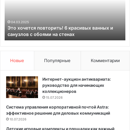
о
ю
ч
к
е
р
т
а
04.03.2025
Это хочется повторить! 6 красивых ванных и
с
с
санузлов с обоями на стенах
я
к
п
у
о
л
в
у
т
ч
Новые
Популярные
Комментарии
о
ш
р
е
и
в
Интернет-аукцион антиквариата:
т
ы
руководство для начинающих
ь
б
коллекционеров
!
р
15.07.2026
6
а
Система управления корпоративной почтой Astra:
к
т
эффективное решение для деловых коммуникаций
р
ь
а
10.07.2026
д
с
л
Детские игровые комплексы и площадки как важный