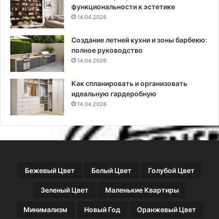
функциональности к эстетике
о
и
14.04.2026
я
м
м
е
Создание летней кухни и зоны барбекю:
и
н
полное руководство
н
е
а
14.04.2026
н
с
и
т
я
Как спланировать и организовать
е
идеальную гардеробную
н
14.04.2026
а
х
Бежевый Цвет
Белый Цвет
Голубой Цвет
Зеленый Цвет
Маленькие Квартиры
Минимализм
Новый Год
Оранжевый Цвет