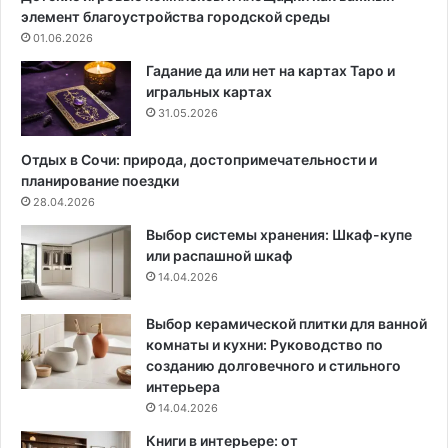
и
я
элемент благоустройства городской среды
в
д
01.06.2026
ы
е
х
р
Гадание да или нет на картах Таро и
в
е
игральных картах
а
в
31.05.2026
н
а
н
:
Отдых в Сочи: природа, достопримечательности и
ы
в
планирование поездки
х
и
28.04.2026
и
д
Выбор системы хранения: Шкаф-купе
с
ы
или распашной шкаф
а
и
14.04.2026
н
о
у
б
з
л
Выбор керамической плитки для ванной
л
а
комнаты и кухни: Руководство по
о
с
созданию долговечного и стильного
в
т
интерьера
с
ь
14.04.2026
о
п
Книги в интерьере: от
б
р