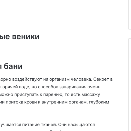
о
 важных
советы по выбору и сочетани
в
актуальные модели (70 фото)
а
т
ь
в
ные веники
и
н
т
е
р
я бани
ь
е
орно воздействуют на организм человека. Секрет в
р
 горячей воде, но способов запаривания очень
е
 можно приступать к парению, то есть массажу
:
с
ии притока крови к внутренним органам, глубоким
о
в
е
улучшается питание тканей. Они насыщаются
т