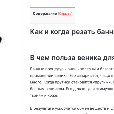
а
дачи: 8 самых
т
характеристик
ь
Содержание
[
Скрыть
]
г
а
з
Как и когда резать бан
о
н
о
к
о
В чем польза веника дл
с
и
Банные процедуры очень полезны и благотв
л
применении веника. Его запаривают, чаще в
к
много. Когда прутики становятся упругими,
у
д
банным веничком. Его делают для стимуляц
л
тканям и коже.
я
д
В результате ускоряется обмен веществ и 
а