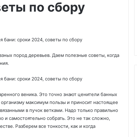
веты по сбору
азных пород деревьев. Даем полезные советы, когда
ния.
аренного веника. Это точно знают ценители банных
С
е
т организму максимум пользы и приносит настоящее
р
вязанными в пучок ветками. Надо только правильно
а
но и самостоятельно собрать. Это не так сложно,
я
стве. Разберем все тонкости, как и когда
к
04.03.2025
р
азонокосилку для
Серая кровать в интерьере: