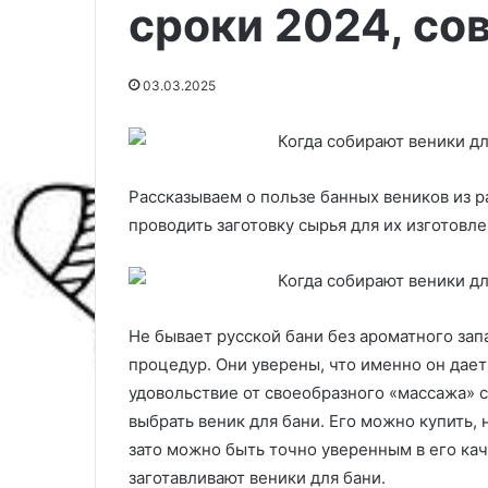
сроки 2024, со
03.03.2025
Рассказываем о пользе банных веников из р
проводить заготовку сырья для их изготовле
Не бывает русской бани без ароматного зап
К
а
процедур. Они уверены, что именно он дае
к
удовольствие от своеобразного «массажа» с
в
выбрать веник для бани. Его можно купить, 
ы
зато можно быть точно уверенным в его каче
б
03.10.2025
р
заготавливают веники для бани.
Как выбрать г