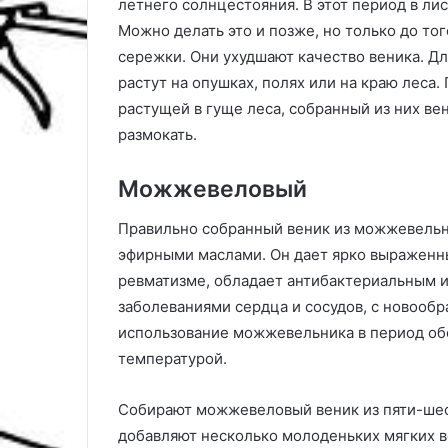
летнего солнцестояния. В этот период в л
Можно делать это и позже, но только до тог
сережки. Они ухудшают качество веника. Дл
растут на опушках, полях или на краю леса.
растущей в гуще леса, собранный из них ве
размокать.
Можжевеловый
Правильно собранный веник из можжевельни
эфирными маслами. Он дает ярко выраженны
ревматизме, обладает антибактериальным 
заболеваниями сердца и сосудов, с новооб
использование можжевельника в период об
температурой.
Собирают можжевеловый веник из пяти-шест
добавляют несколько молоденьких мягких 