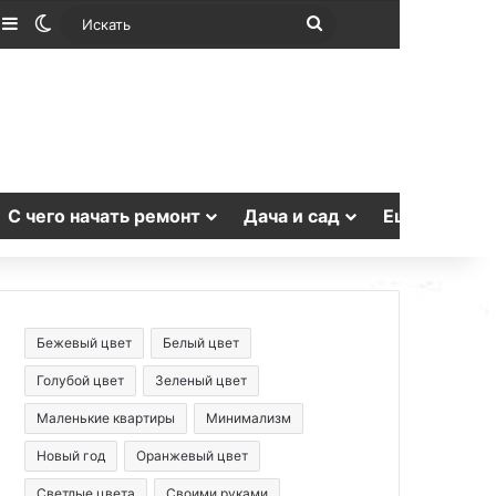
лучайная статья
Sidebar
Switch skin
Искать
С чего начать ремонт
Дача и сад
Еще
Бежевый цвет
Белый цвет
Голубой цвет
Зеленый цвет
Маленькие квартиры
Минимализм
Новый год
Оранжевый цвет
Светлые цвета
Своими руками