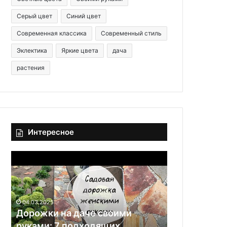
Серый цвет
Синий цвет
Современная классика
Современный стиль
Эклектика
Яркие цвета
дача
растения
Интересное
Д
6
о
л
р
у
о
ч
ж
ш
04.03.2025
к
и
Дорожки на даче своими
и
х
руками: 7 подходящих