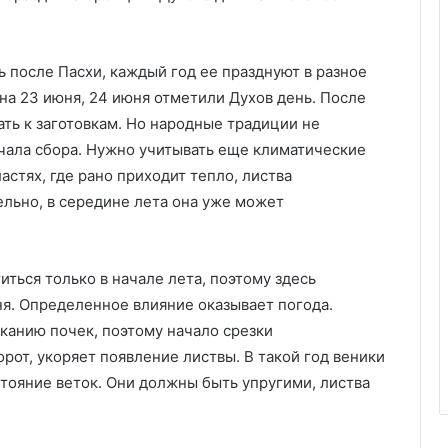
т
у
а
ь после Пасхи, каждый год ее празднуют в разное
л
на 23 июня, 24 июня отметили Духов день. После
ь
н
ать к заготовкам. Но народные традиции не
ы
чала сбора. Нужно учитывать еще климатические
е
астях, где рано приходит тепло, листва
м
ельно, в середине лета она уже может
о
д
е
л
иться только в начале лета, поэтому здесь
и
ня. Определенное влияние оказывает погода.
(
канию почек, поэтому начало срезки
7
0
рот, укоряет появление листвы. В такой год веники
ф
тояние веток. Они должны быть упругими, листва
о
т
о