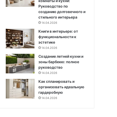
комнаты и кухни:
в
Руководство по
е
созданию долговечного и
т
стильного интерьера
ы
14.04.2026
,
в
Книги в интерьере: от
и
функциональности к
д
эстетике
е
14.04.2026
о
Создание летней кухни и
и
зоны барбекю: полное
8
руководство
4
14.04.2026
ф
о
Как спланировать и
т
организовать идеальную
о
гардеробную
14.04.2026