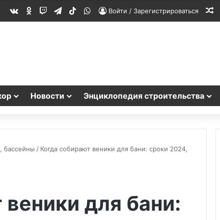
vk.com
Одноклассники
Twitch
Telegram
TikTok
WhatsApp
С
Войти / Зарегистрироваться
кор
Новости
Энциклопедия строительства
, бассейны
/
Когда собирают веники для бани: сроки 2024,
 веники для бани: