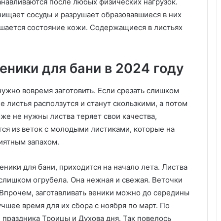
ы
навливаются после любых физических нагрузок.
п
чищает сосуды и разрушает образовавшиеся в них
о
чшается состояние кожи. Содержащиеся в листьях
в
ы
б
о
еники для бани в 2024 году
р
у
нужно вовремя заготовить. Если срезать слишком
и
е листья расползутся и станут скользкими, а потом
с
о
же не нужны листва теряет свои качества,
ч
ся из веток с молодыми листиками, которые на
е
иятным запахом.
т
а
н
еники для бани, приходится на начало лета. Листва
и
 слишком огрубела. Она нежная и свежая. Веточки
ю
 Впрочем, заготавливать веники можно до середины
,
чшее время для их сбора с ноября по март. По
а
 праздника Троицы и Духова дня. Так повелось
к