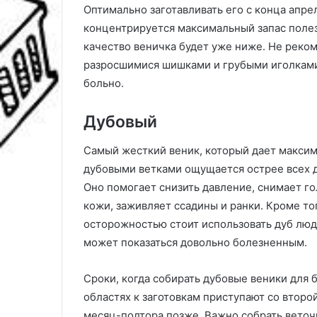
Оптимально заготавливать его с конца апрел
концентрируется максимальный запас полез
качество веничка будет уже ниже. Не реко
разросшимися шишками и грубыми иголками
больно.
Дубовый
Самый жесткий веник, который дает макси
дубовыми ветками ощущается острее всех д
Оно помогает снизить давление, снимает го
кожи, заживляет ссадины и ранки. Кроме то
осторожностью стоит использовать дуб лю
может показаться довольно болезненным.
Сроки, когда собирать дубовые веники для б
областях к заготовкам приступают со второ
месяц-полтора позже. Важно собрать веточ