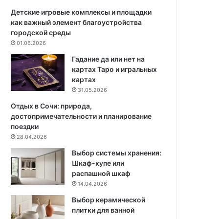
о
к
д
т
Детские игровые комплексы и площадки
х
о
как важный элемент благоустройства
о
в
городской среды
д
д
01.06.2026
я
и
Гадание да или нет на
щ
з
картах Таро и игральных
и
а
картах
х
й
31.05.2026
м
н
а
е
Отдых в Сочи: природа,
т
р
достопримечательности и планирование
е
о
поездки
р
в
28.04.2026
и
Выбор системы хранения:
а
Шкаф-купе или
л
распашной шкаф
о
14.04.2026
в
,
Выбор керамической
с
плитки для ванной
о