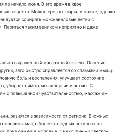
я по начало июня. В это время в хвое
ных веществ. Можно срезать сырье и позже, однако
мендуется собирать можжевеловые ветки с
. Париться таким веником неприятно и даже
мально выраженный массажный эффект. Парение
ругих, зато быстро справляется со спазмами мышц.
ловную боль и воспаления, улучшает состояние
го, убирает симптомы аллергии и астмы. С
дям с повышенной чувствительностью, массаж им
ани, разнятся в зависимости от региона. В южных
й половины мая, в более холодных регионах на
ки, пока они еще молодые, с некрупными светло-