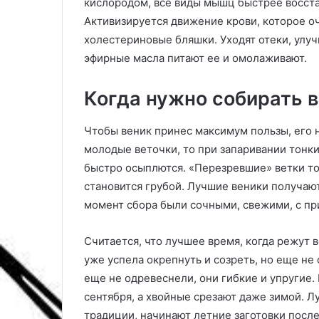
ч
кислородом, все виды мышц быстрее восста
и
Активизируется движение крови, которое о
:
холестериновые бляшки. Уходят отеки, улу
8
эфирные масла питают ее и омолаживают.
с
а
м
Когда нужно собирать в
ы
х
Чтобы веник принес максимум пользы, его 
в
молодые веточки, то при запаривании тонки
а
ж
быстро осыплются. «Перезревшие» ветки то
н
становится грубой. Лучшие веники получают
ы
момент сбора были сочными, свежими, с пр
х
х
а
Считается, что лучшее время, когда режут в
р
уже успела окрепнуть и созреть, но еще не
а
еще не одревеснели, они гибкие и упругие.
к
сентября, а хвойные срезают даже зимой. Лу
т
традиции, начинают летние заготовки после
е