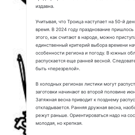
р
издавна.
и
с
Учитывая, что Троица наступает на 50-й ден
т
время. В 2024 году празднование пришлось 
и
к
этого, как считают в народе, можно приступ
единственный критерий выбора времени на
особенности региона и погоду. В южных обл
распускается еще ранней весной. Следоват
быть «перезрелой».
В холодных регионах листики могут распуст
заготовки начинают во второй половине ию
Затяжная весна приводит к позднему распус
откладывается. Ранняя дружная весна, наобо
режут раньше. Ориентироваться надо на сос
молодая, но крепкая.