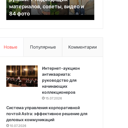
03.03.2025
н
р
ю,
материалов, советы, видео и
6 лучших р
а
а
84 фото
проектов д
д
б
а
о
ч
ч
е
и
с
х
в
м
Новые
Популярные
Комментарии
о
е
и
с
м
т
и
Интернет-аукцион
д
р
антиквариата:
о
у
руководство для
м
к
начинающих
а
а
коллекционеров
и
м
з
15.07.2026
и
п
Система управления корпоративной
:
р
почтой Astra: эффективное решение для
7
о
деловых коммуникаций
п
е
10.07.2026