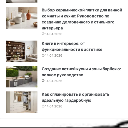
н
э
ь
т
Выбор керамической плитки для ванной
:
и
комнаты и кухни: Руководство по
7
м
созданию долговечного и стильного
с
д
интерьера
п
е
14.04.2026
о
л
Книги в интерьере: от
с
а
функциональности к эстетике
о
т
14.04.2026
б
ь
о
:
Создание летней кухни и зоны барбекю:
в
и
полное руководство
н
14.04.2026
с
т
р
Как спланировать и организовать
у
идеальную гардеробную
к
14.04.2026
ц
и
я