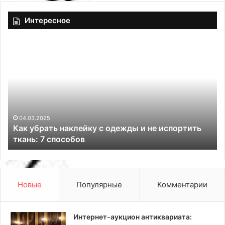
Интересное
К
П
а
о
к
ч
у
е
б
м
р
у
а
ш
т
а
04.03.2025
й
Как убрать наклейку с одежды и не испортить
ь
р
ткань: 7 способов
н
о
а
в
к
ы
л
й
е
к
Новые
Популярные
Комментарии
й
р
к
а
у
н
Интернет-аукцион антиквариата:
с
н