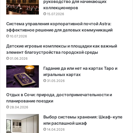
руководство для начинающих
о
е
коллекционеров
д
п
15.07.2026
е
е
Система управления корпоративной почтой Astra:
ж
р
эффективное решение для деловых коммуникаций
д
е
ы
10.07.2026
к
и
р
Детские игровые комплексы и площадки как важный
н
ы
элемент благоустройства городской среды
е
в
01.06.2026
и
а
с
е
Гадание да или нет на картах Таро и
п
т
игральных картах
о
в
31.05.2026
р
о
т
д
Отдых в Сочи: природа, достопримечательности и
и
у
планирование поездки
т
и
28.04.2026
ь
ч
Выбор системы хранения: Шкаф-купе
т
т
или распашной шкаф
к
о
14.04.2026
а
с