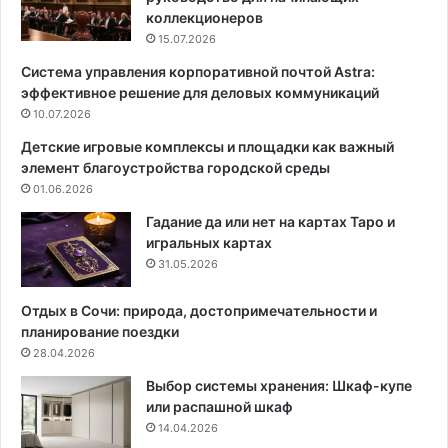
ч
коллекционеров
и
15.07.2026
е
Система управления корпоративной почтой Astra:
с
эффективное решение для деловых коммуникаций
о
10.07.2026
в
е
Детские игровые комплексы и площадки как важный
т
элемент благоустройства городской среды
ы
01.06.2026
д
л
Гадание да или нет на картах Таро и
я
игральных картах
г
31.05.2026
о
т
Отдых в Сочи: природа, достопримечательности и
о
планирование поездки
в
28.04.2026
к
Выбор системы хранения: Шкаф-купе
и
или распашной шкаф
и
14.04.2026
з