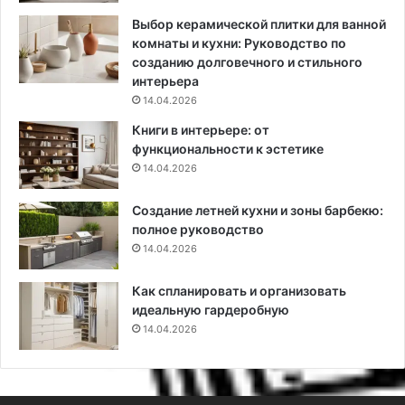
а
к
Выбор керамической плитки для ванной
л
комнаты и кухни: Руководство по
а
созданию долговечного и стильного
д
интерьера
к
14.04.2026
и
Книги в интерьере: от
н
функциональности к эстетике
а
14.04.2026
х
р
Создание летней кухни и зоны барбекю:
а
полное руководство
н
14.04.2026
е
н
и
Как спланировать и организовать
е
идеальную гардеробную
14.04.2026