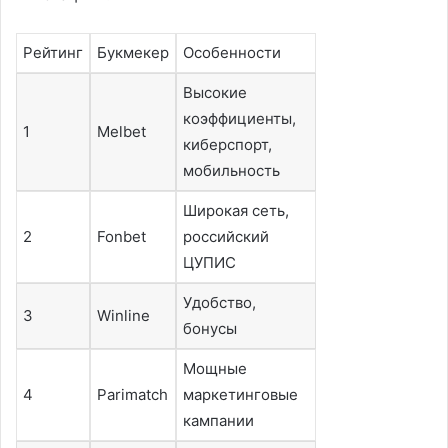
Рейтинг
Букмекер
Особенности
Высокие
коэффициенты,
1
Melbet
киберспорт,
мобильность
Широкая сеть,
2
Fonbet
российский
ЦУПИС
Удобство,
3
Winline
бонусы
Мощные
4
Parimatch
маркетинговые
кампании