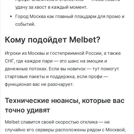
удачу за хвост в каждый момент.
Город Москва как главный плацдарм для промо и
событий.
Кому подойдет Melbet?
Игроки из Москвы и гостеприимной России, а также
СНГ, где каждое пари — это шанс на эмоции и
денежные потоках. Если вы новичок — тут помогут
стартовые пакеты и поддержка, если профи —
функционал вас не разочарует.
Технические нюансы, которые вас
точно удивят
Melbet славится своей скоростью отклика — не
случайно его серверы расположены рядом с Москвой,