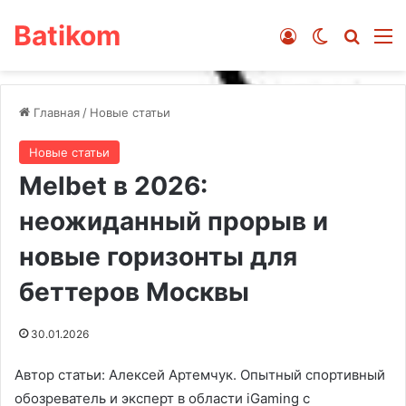
Batikom
Войти
Switch ski
Искат
М
Главная
/
Новые статьи
Новые статьи
Melbet в 2026:
неожиданный прорыв и
новые горизонты для
беттеров Москвы
30.01.2026
Автор статьи: Алексей Артемчук. Опытный спортивный
обозреватель и эксперт в области iGaming с