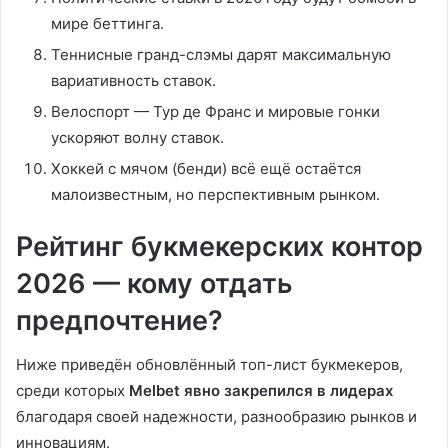
мире беттинга.
Теннисные гранд-слэмы дарят максимальную
вариативность ставок.
Велоспорт — Тур де Франс и мировые гонки
ускоряют волну ставок.
Хоккей с мячом (бенди) всё ещё остаётся
малоизвестным, но перспективным рынком.
Рейтинг букмекерских контор
2026 — кому отдать
предпочтение?
Ниже приведён обновлённый топ-лист букмекеров,
среди которых
Melbet явно закрепился в лидерах
благодаря своей надежности, разнообразию рынков и
инновациям.