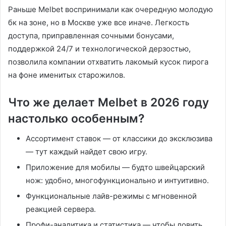
Раньше Melbet воспринимали как очередную молодую
бк на зоне, но в Москве уже все иначе. Легкость
доступа, приправленная сочными бонусами,
поддержкой 24/7 и технологической дерзостью,
позволила компании отхватить лакомый кусок пирога
на фоне именитых старожилов.
Что же делает Melbet в 2026 году
настолько особенным?
Ассортимент ставок — от классики до эксклюзива
— тут каждый найдет свою игру.
Приложение для мобилы — будто швейцарский
нож: удобно, многофункционально и интуитивно.
Функциональные лайв-режимы с мгновенной
реакцией сервера.
Профи-аналитика и статистика — чтобы ловить