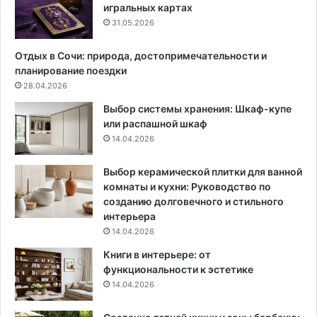
р
о
игральных картах
о
п
31.05.2026
с
р
т
а
Отдых в Сочи: природа, достопримечательности и
ы
в
планирование поездки
м
и
28.04.2026
и
л
Выбор системы хранения: Шкаф-купе
с
ь
или распашной шкаф
л
н
14.04.2026
о
о
в
а
Выбор керамической плитки для ванной
м
комнаты и кухни: Руководство по
и
созданию долговечного и стильного
,
интерьера
к
14.04.2026
о
Книги в интерьере: от
т
функциональности к эстетике
о
14.04.2026
р
ы