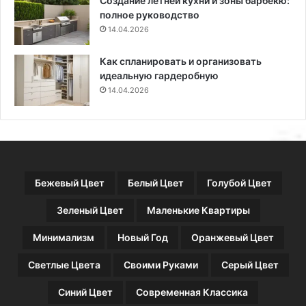
Создание летней кухни и зоны барбекю:
е
полное руководство
б
у
14.04.2026
д
у
Как спланировать и организовать
т
идеальную гардеробную
п
14.04.2026
о
н
я
т
н
ы
Бежевый Цвет
Белый Цвет
Голубой Цвет
в
с
Зеленый Цвет
Маленькие Квартиры
е
м
Минимализм
Новый Год
Оранжевый Цвет
Светлые Цвета
Своими Руками
Серый Цвет
Синий Цвет
Современная Классика