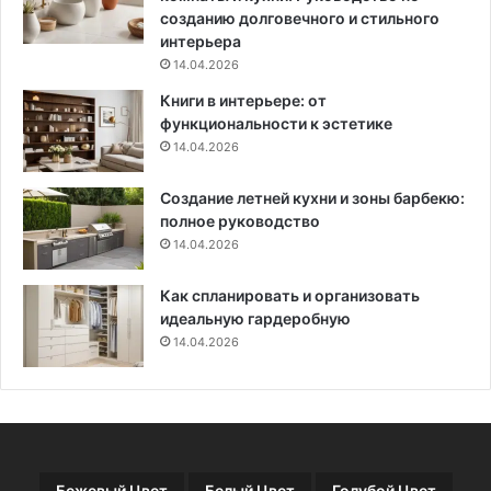
е
ф
созданию долговечного и стильного
т
о
интерьера
ы
р
14.04.2026
п
м
Книги в интерьере: от
о
л
функциональности к эстетике
п
е
14.04.2026
р
н
о
и
Создание летней кухни и зоны барбекю:
е
я
полное руководство
к
и
т
14.04.2026
4
и
т
р
р
Как спланировать и организовать
о
е
идеальную гардеробную
в
н
14.04.2026
а
д
н
а
и
2
ю
0
2
3
Бежевый Цвет
Белый Цвет
Голубой Цвет