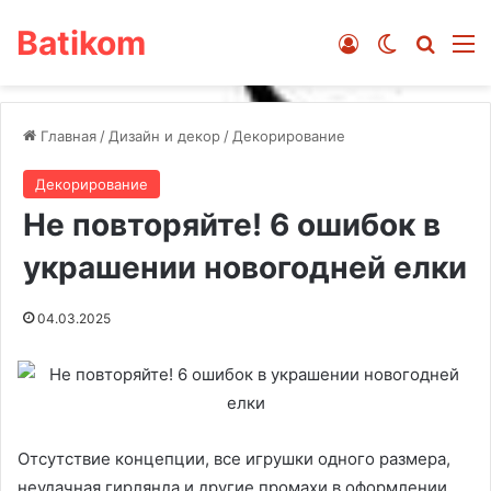
Batikom
Войти
Switch ski
Искат
М
Главная
/
Дизайн и декор
/
Декорирование
Декорирование
Не повторяйте! 6 ошибок в
украшении новогодней елки
04.03.2025
Отсутствие концепции, все игрушки одного размера,
неудачная гирлянда и другие промахи в оформлении