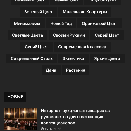
г
о
Зеленый Цвет
Маленькие Квартиры
д
а
Минимализм
Новый Год
Оранжевый Цвет
Светлые Цвета
Своими Руками
Серый Цвет
Синий Цвет
Современная Классика
Современный Стиль
Эклектика
Яркие Цвета
Дача
Растения
НОВЫЕ
Интернет-аукцион антиквариата:
руководство для начинающих
коллекционеров
15.07.2026