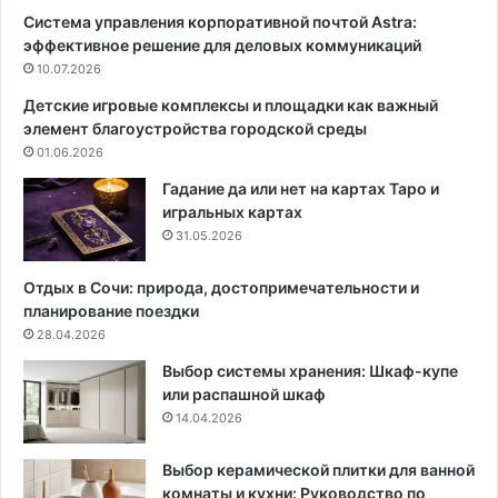
Система управления корпоративной почтой Astra:
ы
т
эффективное решение для деловых коммуникаций
:
с
н
10.07.2026
к
о
о
Детские игровые комплексы и площадки как важный
р
й
элемент благоустройства городской среды
м
к
01.06.2026
а
о
т
м
Гадание да или нет на картах Таро и
и
н
игральных картах
в
а
31.05.2026
ы
т
,
ы
Отдых в Сочи: природа, достопримечательности и
с
:
планирование поездки
х
п
28.04.2026
е
р
Выбор системы хранения: Шкаф-купе
м
а
или распашной шкаф
ы
в
14.04.2026
и
и
с
л
о
а
Выбор керамической плитки для ванной
в
о
комнаты и кухни: Руководство по