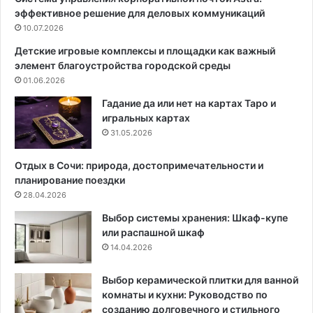
эффективное решение для деловых коммуникаций
у
с
п
10.07.2026
т
о
)
Детские игровые комплексы и площадки как важный
д
элемент благоустройства городской среды
з
01.06.2026
и
м
Гадание да или нет на картах Таро и
у
игральных картах
:
31.05.2026
в
ы
Отдых в Сочи: природа, достопримечательности и
б
планирование поездки
о
28.04.2026
р
Выбор системы хранения: Шкаф-купе
д
или распашной шкаф
а
14.04.2026
т
ы
,
Выбор керамической плитки для ванной
п
комнаты и кухни: Руководство по
о
созданию долговечного и стильного