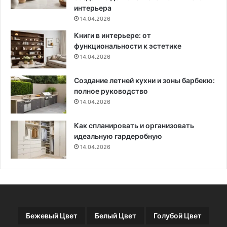
д
интерьера
г
14.04.2026
о
Книги в интерьере: от
т
функциональности к эстетике
о
14.04.2026
в
к
Создание летней кухни и зоны барбекю:
а
полное руководство
п
о
14.04.2026
ч
в
Как спланировать и организовать
ы
идеальную гардеробную
и
14.04.2026
с
е
м
я
н
Бежевый Цвет
Белый Цвет
Голубой Цвет