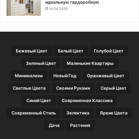
о
идеальную гардеробную
в
14.04.2026
р
а
з
н
ы
х
Бежевый Цвет
Белый Цвет
Голубой Цвет
р
а
Зеленый Цвет
Маленькие Квартиры
з
м
Минимализм
Новый Год
Оранжевый Цвет
е
р
Светлые Цвета
Своими Руками
Серый Цвет
о
в
Синий Цвет
Современная Классика
Современный Стиль
Эклектика
Яркие Цвета
Дача
Растения