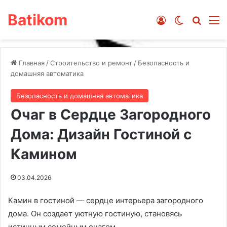
Batikom
Войти
Switch ski
Искат
М
Главная
/
Строительство и ремонт
/
Безопасность и
домашняя автоматика
Безопасность и домашняя автоматика
Очаг в Сердце Загородного
Дома: Дизайн Гостиной с
Камином
03.04.2026
Камин в гостиной — сердце интерьера загородного
дома. Он создает уютную гостиную, становясь
истинным семейным очагом.