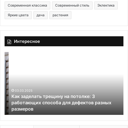
Современная классика
Современный стиль
Эклектика
Яркие цвета
дача
растения
Интересное
К
К
а
а
к
к
з
в
а
ы
д
б
е
03.03.2025
р
Как заделать трещину на потолке: 3
л
а
работающих способа для дефектов разных
а
т
размеров
т
ь
ь
к
т
р
р
а