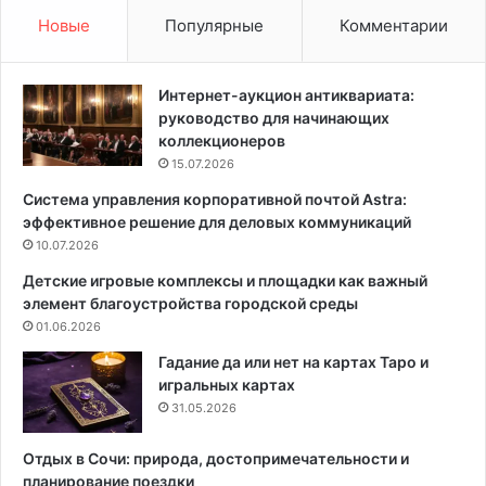
е
с
Новые
Популярные
Комментарии
щ
к
и
у
н
д
Интернет-аукцион антиквариата:
у
л
руководство для начинающих
н
я
коллекционеров
а
с
15.07.2026
п
т
Система управления корпоративной почтой Astra:
о
е
эффективное решение для деловых коммуникаций
т
н
о
10.07.2026
:
л
о
Детские игровые комплексы и площадки как важный
к
т
элемент благоустройства городской среды
е
м
01.06.2026
:
а
3
т
Гадание да или нет на картах Таро и
р
о
игральных картах
а
в
31.05.2026
б
о
о
й
Отдых в Сочи: природа, достопримечательности и
т
д
планирование поездки