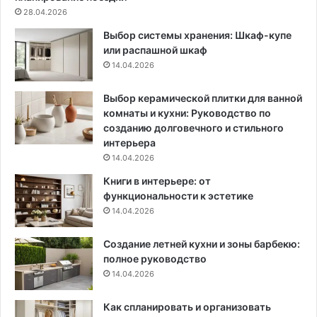
а
о
28.04.2026
ю
ф
Выбор системы хранения: Шкаф-купе
щ
а
или распашной шкаф
и
к
14.04.2026
х
т
с
у
п
р
Выбор керамической плитки для ванной
о
н
комнаты и кухни: Руководство по
с
о
созданию долговечного и стильного
о
й
интерьера
б
14.04.2026
а
Книги в интерьере: от
д
функциональности к эстетике
л
14.04.2026
я
д
Создание летней кухни и зоны барбекю:
е
полное руководство
ф
е
14.04.2026
к
т
Как спланировать и организовать