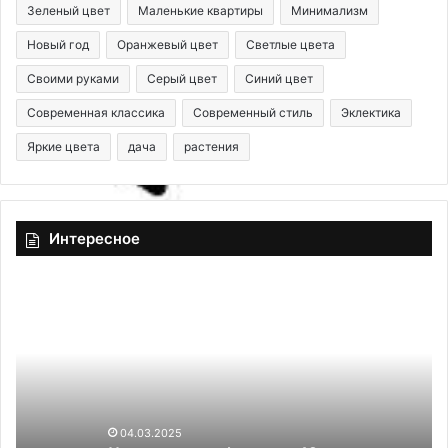
Зеленый цвет
Маленькие квартиры
Минимализм
Новый год
Оранжевый цвет
Светлые цвета
Своими руками
Серый цвет
Синий цвет
Современная классика
Современный стиль
Эклектика
Яркие цвета
дача
растения
Интересное
Ч
К
т
а
о
к
с
п
а
р
ж
а
а
в
ю
и
04.03.2025