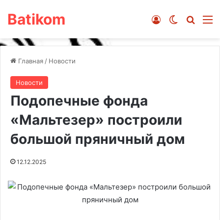
Batikom
Войти
Switch ski
Искат
М
Главная
/
Новости
Новости
Подопечные фонда
«Мальтезер» построили
большой пряничный дом
12.12.2025