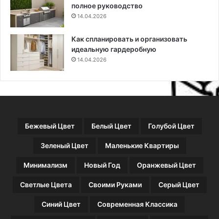
полное руководство
з
14.04.2026
н
ы
е
Как спланировать и организовать
с
идеальную гардеробную
о
14.04.2026
в
е
т
ы
Бежевый Цвет
Белый Цвет
Голубой Цвет
Зеленый Цвет
Маленькие Квартиры
Минимализм
Новый Год
Оранжевый Цвет
Светлые Цвета
Своими Руками
Серый Цвет
Синий Цвет
Современная Классика