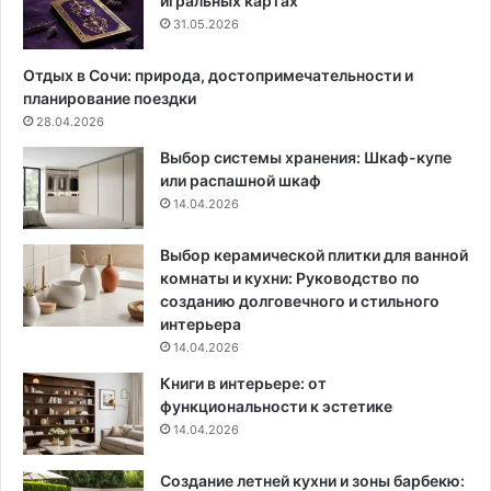
игральных картах
т
а
31.05.2026
о
г
р
о
Отдых в Сочи: природа, достопримечательности и
ы
в
планирование поездки
е
а
28.04.2026
у
я
Выбор системы хранения: Шкаф-купе
ж
и
или распашной шкаф
е
н
14.04.2026
м
с
о
т
ж
р
Выбор керамической плитки для ванной
н
у
комнаты и кухни: Руководство по
о
к
созданию долговечного и стильного
с
ц
интерьера
е
и
14.04.2026
я
я
Книги в интерьере: от
т
и
функциональности к эстетике
ь
п
14.04.2026
о
л
Создание летней кухни и зоны барбекю:
е