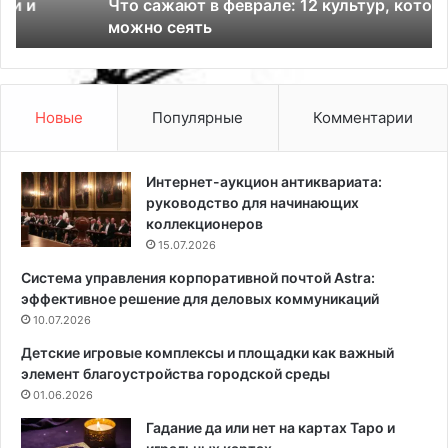
Что сажают в феврале: 12 культур, которые уже
т
л
можно сеять
в
ь
ф
н
е
о
в
к
р
р
Новые
Популярные
Комментарии
а
а
л
с
е
и
Интернет-аукцион антиквариата:
:
т
руководство для начинающих
1
ь
коллекционеров
2
п
15.07.2026
к
о
Система управления корпоративной почтой Astra:
у
т
эффективное решение для деловых коммуникаций
л
о
ь
10.07.2026
л
т
о
Детские игровые комплексы и площадки как важный
у
к
элемент благоустройства городской среды
р
:
01.06.2026
,
п
к
о
Гадание да или нет на картах Таро и
о
ш