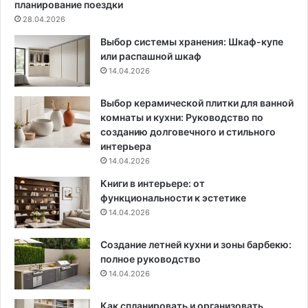
н
т
планирование поездки
у
е
28.04.2026
ю
р
Выбор системы хранения: Шкаф-купе
у
ь
или распашной шкаф
б
е
14.04.2026
о
р
р
е
к
:
Выбор керамической плитки для ванной
у
Э
комнаты и кухни: Руководство по
в
с
созданию долговечного и стильного
д
т
интерьера
в
е
14.04.2026
а
т
Книги в интерьере: от
р
и
функциональности к эстетике
а
к
14.04.2026
з
а
а
и
Создание летней кухни и зоны барбекю:
б
П
полное руководство
ы
р
с
14.04.2026
а
т
к
р
т
Как спланировать и организовать