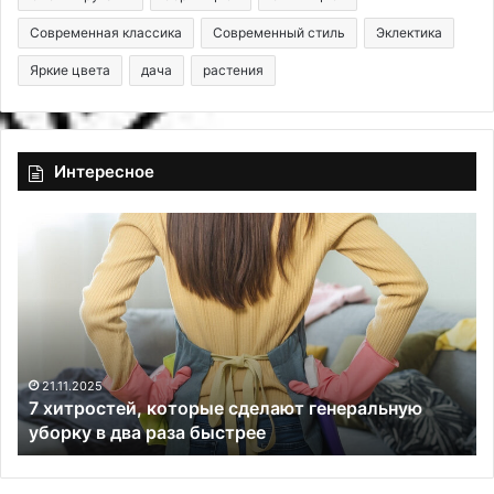
Современная классика
Современный стиль
Эклектика
Яркие цвета
дача
растения
Интересное
7
Ш
х
п
и
о
т
н
р
и
о
р
с
о
т
в
21.11.2025
7 хитростей, которые сделают генеральную
е
а
уборку в два раза быстрее
й
н
,
н
к
ы