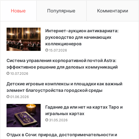
о
е
т
П
Новые
Популярные
Комментарии
о
а
р
н
ы
е
Интернет-аукцион антиквариата:
е
л
руководство для начинающих
с
и
коллекционеров
д
в
15.07.2026
е
С
Система управления корпоративной почтой Astra:
л
о
эффективное решение для деловых коммуникаций
а
в
ю
10.07.2026
р
т
е
Детские игровые комплексы и площадки как важный
г
м
элемент благоустройства городской среды
е
е
01.06.2026
н
н
е
н
Гадание да или нет на картах Таро и
р
о
игральных картах
а
м
31.05.2026
л
И
ь
н
Отдых в Сочи: природа, достопримечательности и