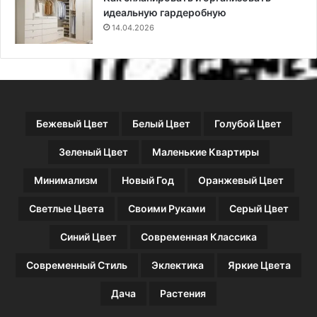
е
и
идеальную гардеробную
е
ч
14.04.2026
н
о
с
т
ь
Бежевый Цвет
Белый Цвет
Голубой Цвет
Зеленый Цвет
Маленькие Квартиры
Минимализм
Новый Год
Оранжевый Цвет
Светлые Цвета
Своими Руками
Серый Цвет
Синий Цвет
Современная Классика
Современный Стиль
Эклектика
Яркие Цвета
Дача
Растения