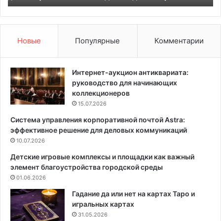
л
н
и
а
о
к
б
у
Новые
Популярные
Комментарии
ы
х
ч
н
н
е
Интернет-аукцион антиквариата:
ы
:
руководство для начинающих
е
1
коллекционеров
ш
0
15.07.2026
т
п
Система управления корпоративной почтой Astra:
о
р
эффективное решение для деловых коммуникаций
р
а
ы
10.07.2026
к
:
т
Детские игровые комплексы и площадки как важный
5
и
элемент благоустройства городской среды
к
ч
01.06.2026
р
н
а
ы
Гадание да или нет на картах Таро и
с
х
игральных картах
и
и
31.05.2026