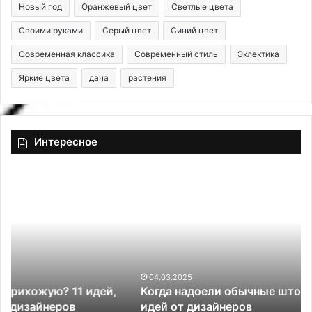
Новый год
Оранжевый цвет
Светлые цвета
Своими руками
Серый цвет
Синий цвет
Современная классика
Современный стиль
Эклектика
Яркие цвета
дача
растения
Интересное
К
Д
о
е
г
к
д
о
а
р
н
с
а
т
д
е
04.03.2025
Когда надоели обычные шторы: 5 красивых
о
н
идей от дизайнеров
е
ы