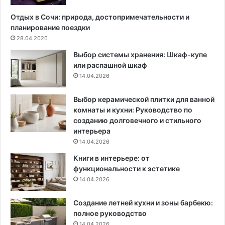
в
к
ы
р
Отдых в Сочи: природа, достопримечательности и
х
а
планирование поездки
и
с
28.04.2026
д
и
Выбор системы хранения: Шкаф-купе
е
в
или распашной шкаф
й
ы
14.04.2026
о
х
т
и
д
д
Выбор керамической плитки для ванной
и
е
комнаты и кухни: Руководство по
з
й
созданию долговечного и стильного
а
,
интерьера
й
п
14.04.2026
н
р
Книги в интерьере: от
е
а
функциональности к эстетике
р
в
14.04.2026
о
и
в
л
Создание летней кухни и зоны барбекю:
а
полное руководство
к
14.04.2026
о