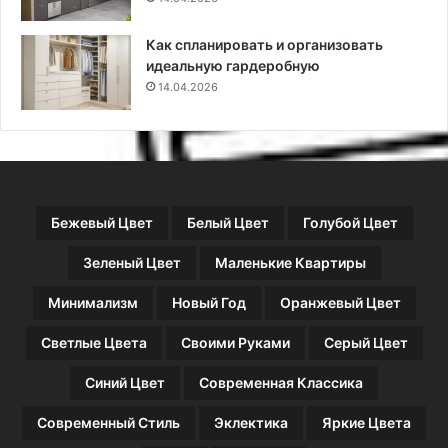
м
п
Как спланировать и организовать
о
идеальную гардеробную
з
14.04.2026
и
ц
и
и
(
7
Бежевый Цвет
Белый Цвет
Голубой Цвет
0
ф
Зеленый Цвет
Маленькие Квартиры
о
т
Минимализм
Новый Год
Оранжевый Цвет
о
)
Светлые Цвета
Своими Руками
Серый Цвет
Синий Цвет
Современная Классика
Современный Стиль
Эклектика
Яркие Цвета