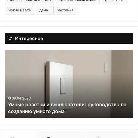
Яркие цвета
дача
растения
Интересное
У
Н
м
е
н
в
ы
и
е
д
р
и
о
м
з
ы
09.04.2026
Умные розетки и выключатели: руководство по
е
й
созданию умного дома
т
к
к
о
и
м
и
ф
в
о