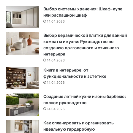
о
е
Выбор системы хранения: Шкаф-купе
п
к
или распашной шкаф
о
т
14.04.2026
с
р
о
о
з
ф
Выбор керамической плитки для ванной
д
у
комнаты и кухни: Руководство по
а
р
созданию долговечного и стильного
н
н
интерьера
и
и
14.04.2026
ю
т
Книги в интерьере: от
у
у
функциональности к эстетике
м
р
14.04.2026
н
у
о
в
Создание летней кухни и зоны барбекю:
г
с
полное руководство
о
о
д
14.04.2026
в
о
р
м
е
Как спланировать и организовать
а
м
идеальную гардеробную