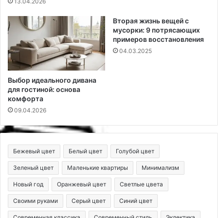
13.04.2026
Вторая жизнь вещей с
мусорки: 9 потрясающих
примеров восстановления
04.03.2025
Выбор идеального дивана
для гостиной: основа
комфорта
09.04.2026
Бежевый цвет
Белый цвет
Голубой цвет
Зеленый цвет
Маленькие квартиры
Минимализм
Новый год
Оранжевый цвет
Светлые цвета
Своими руками
Серый цвет
Синий цвет
Современная классика
Современный стиль
Эклектика