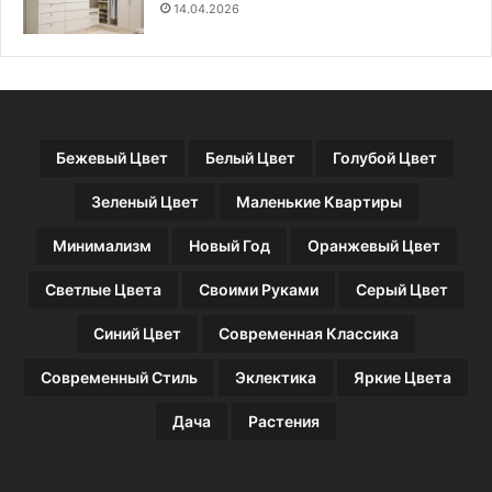
е
14.04.2026
н
н
ы
й
и
н
Бежевый Цвет
Белый Цвет
Голубой Цвет
т
е
Зеленый Цвет
Маленькие Квартиры
р
ь
Минимализм
Новый Год
Оранжевый Цвет
е
р
Светлые Цвета
Своими Руками
Серый Цвет
Синий Цвет
Современная Классика
Современный Стиль
Эклектика
Яркие Цвета
Дача
Растения