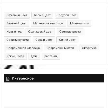
Бежевый цвет
Белый цвет
Голубой цвет
Зеленый цвет
Маленькие квартиры
Минимализм
Новый год
Оранжевый цвет
Светлые цвета
Своими руками
Серый цвет
Синий цвет
Современная классика
Современный стиль
Эклектика
Яркие цвета
дача
растения
Интересное
A
С
c
ч
o
е
u
м