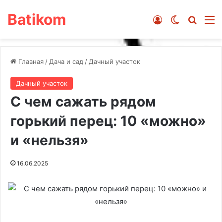
Batikom
Войти
Switch ski
Искат
М
Главная
/
Дача и сад
/
Дачный участок
Дачный участок
С чем сажать рядом
горький перец: 10 «можно»
и «нельзя»
16.06.2025