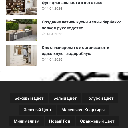
функциональности к эстетике
а
14.04.2026
й
н
Создание летней кухни и зоны барбекю:
е
полное руководство
р
14.04.2026
с
к
и
Как спланировать и организовать
х
идеальную гардеробную
п
14.04.2026
р
о
е
к
т
о
Бежевый Цвет
Белый Цвет
Голубой Цвет
в
Зеленый Цвет
Маленькие Квартиры
Минимализм
Новый Год
Оранжевый Цвет