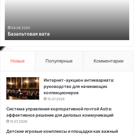
s
с
t
о
i
ч
c
е
06.09.2025
Acoustic Records: где рождаются музыкальные
R
т
мечты
e
а
c
т
o
ь
r
я
d
р
Новые
Популярные
Комментарии
s
к
:
и
г
е
Интернет-аукцион антиквариата:
д
ш
руководство для начинающих
е
т
коллекционеров
р
о
15.07.2026
о
р
Система управления корпоративной почтой Astra:
ж
ы
эффективное решение для деловых коммуникаций
д
в
а
10.07.2026
и
ю
н
Детские игровые комплексы и площадки как важный