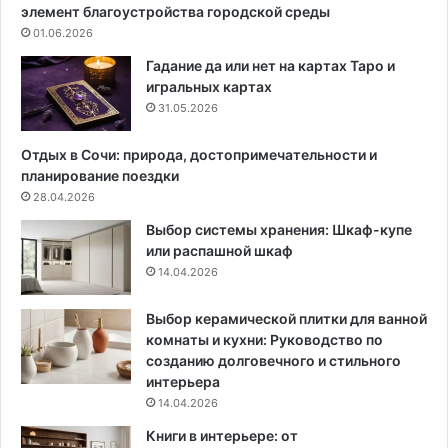
т
т
элемент благоустройства городской среды
с
е
01.06.2026
я
р
м
ь
Гадание да или нет на картах Таро и
у
е
игральных картах
з
р
31.05.2026
ы
е
к
?
Отдых в Сочи: природа, достопримечательности и
а
6
планирование поездки
л
п
28.04.2026
ь
р
Выбор системы хранения: Шкаф-купе
н
и
или распашной шкаф
ы
м
14.04.2026
е
е
м
р
е
о
Выбор керамической плитки для ванной
ч
в
комнаты и кухни: Руководство по
т
и
созданию долговечного и стильного
ы
з
интерьера
д
14.04.2026
и
Книги в интерьере: от
з