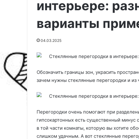
интерьере: раз
варианты приме
04.03.2025
Обозначить границы зон, украсить простра
зачем нужны стеклянные перегородки и из 
Р
Ц
о
в
л
е
Перегородки очень помогают при разделени
ь
т
гипсокартонных есть существенный минус о
п
а
л
м
в той части комнаты, которую вы хотите обо
04.03.2025
и
е
слишком удачным. А вот стеклянные перего
Цвета межком
13.04.2026