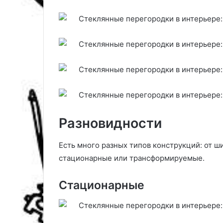
в
а
р
и
а
н
т
а
,
с
ч
Разновидности
е
м
с
Есть много разных типов конструкций: от
о
стационарные или трансформируемые.
ч
е
т
Стационарные
а
т
ь