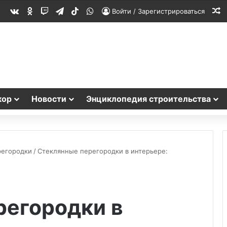
vk.com
Одноклассники
Twitch
Telegram
TikTok
WhatsApp
С
Войти / Зарегистрироваться
кор
Новости
Энциклопедия строительства
регородки
/
Стеклянные перегородки в интерьере:
регородки в