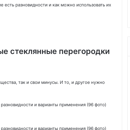
з
ие есть разновидности и как можно использовать их
ярных, 87 фото и
материалов (от подручных до
а
чем сочетать
профессиональных)
к
л
е
и
т
ь
е стеклянные перегородки
о
к
н
а
н
а
ества, так и свои минусы. И то, и другое нужно
з
и
м
у
,
ч
т
о