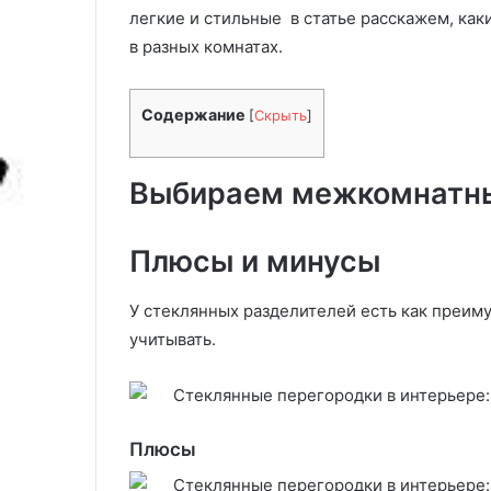
н
ж
Роль плинтуса в дизайне
легкие и стильные в статье расскажем, как
таблица попул
т
к
интерьера
4 варианта, с 
в разных комнатах.
у
о
с
м
а
н
Содержание
[
Скрыть
]
в
а
д
т
и
н
Выбираем межкомнатны
з
ы
а
х
й
д
Плюсы и минусы
н
в
е
е
и
р
У стеклянных разделителей есть как преимущ
н
е
учитывать.
т
й
е
:
р
т
ь
а
е
б
Плюсы
р
л
а
и