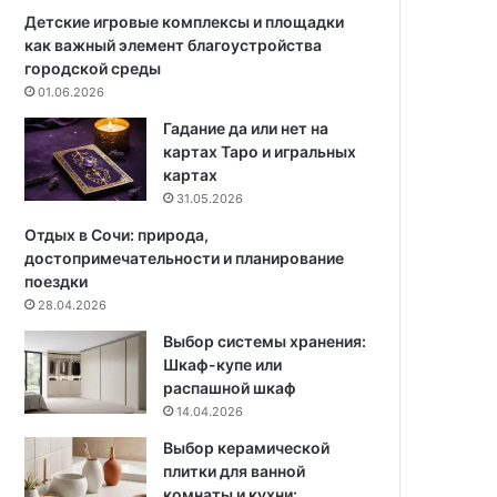
т
й
Детские игровые комплексы и площадки
с
з
как важный элемент благоустройства
о
а
городской среды
ч
1
01.06.2026
а
5
Гадание да или нет на
р
м
картах Таро и игральных
о
и
картах
в
н
31.05.2026
а
у
т
т
Отдых в Сочи: природа,
е
достопримечательности и планирование
л
поездки
ь
28.04.2026
н
Выбор системы хранения:
ы
Шкаф-купе или
м
распашной шкаф
и
14.04.2026
о
б
Выбор керамической
о
плитки для ванной
я
комнаты и кухни: