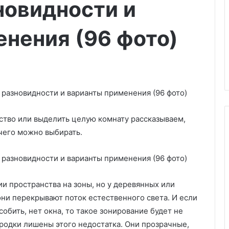
новидности и
нения (96 фото)
нство или выделить целую комнату рассказываем,
чего можно выбирать.
К
а
к
и пространства на зоны, но у деревянных или
и
ни перекрывают поток естественного света. И если
ч
04.03.2025
е
собить, нет окна, то такое зонирование будет не
Как и чем заклеить окна на
м
родки лишены этого недостатка. Они прозрачные,
натных дверей:
зиму, чтобы не мерзнуть: 9