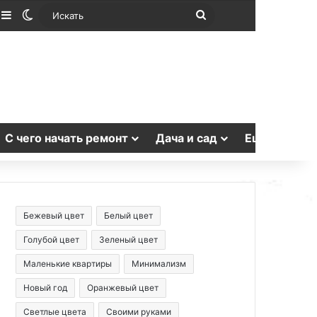
лучайная статья
Sidebar
Switch skin
Искать
С чего начать ремонт
Дача и сад
Еще
Бежевый цвет
Белый цвет
Голубой цвет
Зеленый цвет
Маленькие квартиры
Минимализм
Новый год
Оранжевый цвет
Светлые цвета
Своими руками