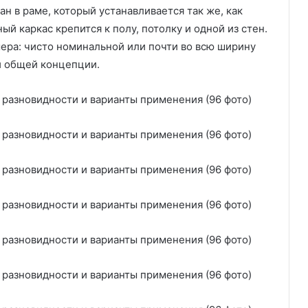
е
н в раме, который устанавливается так же, как
с
ый каркас крепится к полу, потолку и одной из стен.
с
и
ера: чисто номинальной или почти во всю ширину
о
ли общей концепции.
н
а
л
ь
н
ы
х
)