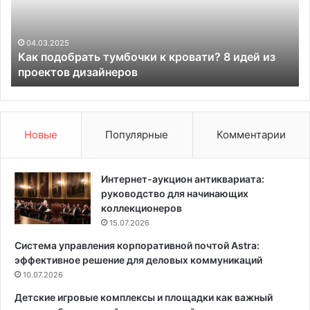
д
к
о
у
б
х
04.03.2025
Как подобрать тумбочки к кровати? 8 идей из
р
н
проектов дизайнеров
а
я
т
к
ь
а
т
к
у
э
Новые
Популярные
Комментарии
м
л
б
е
о
м
Интернет-аукцион антиквариата:
ч
е
руководство для начинающих
к
н
коллекционеров
и
т
15.07.2026
к
д
Система управления корпоративной почтой Astra:
к
и
эффективное решение для деловых коммуникаций
р
з
о
10.07.2026
а
в
й
Детские игровые комплексы и площадки как важный
а
н