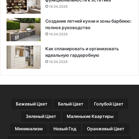
а
в
14.04.2026
й
р
н
е
Создание летней кухни и зоны барбекю:
е
м
полное руководство
р
я
о
14.04.2026
д
в
л
я
Как спланировать и организовать
с
идеальную гардеробную
е
14.04.2026
м
ь
и
и
о
т
Бежевый Цвет
Белый Цвет
Голубой Цвет
д
ы
Зеленый Цвет
Маленькие Квартиры
х
а
Минимализм
Новый Год
Оранжевый Цвет