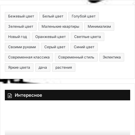
Бежевый цвет
Белый цвет
Голубой цвет
Зеленый цвет
Маленькие квартиры
Минимализм
Новый год
Оранжевый цвет
Светлые цвета
Своими руками
Серый цвет
Синий цвет
Современная классика
Современный стиль
Эклектика
Яркие цвета
дача
растения
Интересное
К
У
а
м
к
н
п
а
о
я