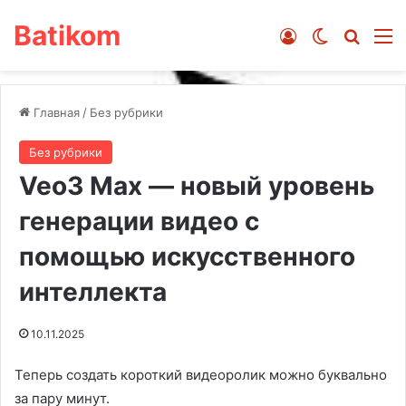
Batikom
Войти
Switch ski
Искат
М
Главная
/
Без рубрики
Без рубрики
Veo3 Max — новый уровень
генерации видео с
помощью искусственного
интеллекта
10.11.2025
Теперь создать короткий видеоролик можно буквально
за пару минут.