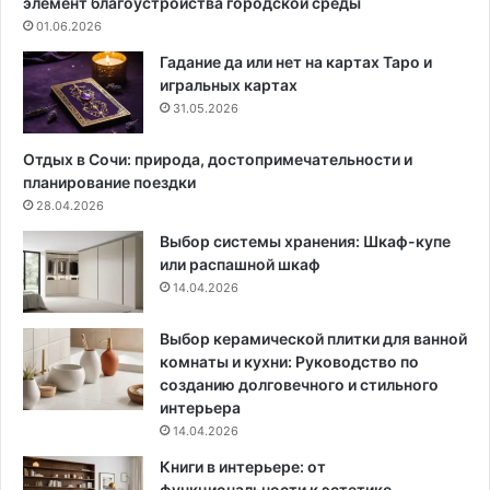
элемент благоустройства городской среды
т
а
01.06.2026
и
:
?
к
Гадание да или нет на картах Таро и
8
а
игральных картах
и
к
31.05.2026
д
т
е
е
Отдых в Сочи: природа, достопримечательности и
й
х
планирование поездки
и
н
28.04.2026
з
и
Выбор системы хранения: Шкаф-купе
п
к
или распашной шкаф
р
а
14.04.2026
о
о
е
с
к
в
Выбор керамической плитки для ванной
т
о
комнаты и кухни: Руководство по
о
б
созданию долговечного и стильного
в
о
интерьера
д
д
14.04.2026
и
и
Книги в интерьере: от
з
т
функциональности к эстетике