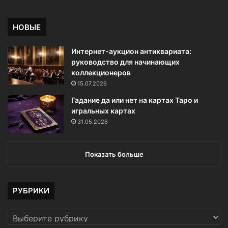
е
л
е
НОВЫЕ
ц
Интернет-аукцион антиквариата:
руководство для начинающих
коллекционеров
15.07.2026
Гадание да или нет на картах Таро и
игральных картах
31.05.2026
Показать больше
РУБРИКИ
РУБРИКИ