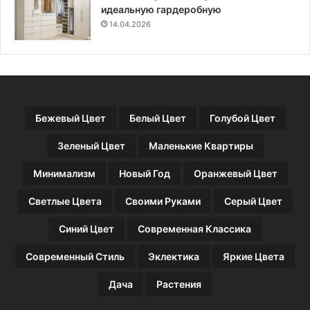
д
в
идеальную гардеробную
о
а
14.04.2026
л
н
ж
и
е
ю
н
з
н
Бежевый Цвет
Белый Цвет
Голубой Цвет
а
т
Зеленый Цвет
Маленькие Квартиры
ь
к
Минимализм
Новый Год
Оранжевый Цвет
а
ж
Светлые Цвета
Своими Руками
Серый Цвет
д
ы
Синий Цвет
Современная Классика
й
в
Современный Стиль
Эклектика
Яркие Цвета
л
а
Дача
Растения
д