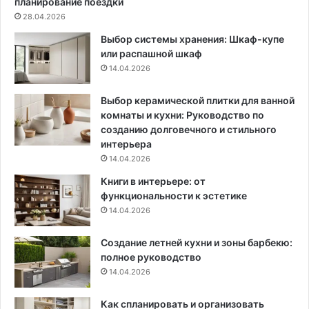
планирование поездки
а
и
28.04.2026
о
р
Выбор системы хранения: Шкаф-купе
б
е
или распашной шкаф
у
к
14.04.2026
с
о
т
м
р
е
Выбор керамической плитки для ванной
о
н
комнаты и кухни: Руководство по
й
д
созданию долговечного и стильного
с
а
интерьера
т
ц
14.04.2026
в
и
Книги в интерьере: от
а
и
функциональности к эстетике
,
п
14.04.2026
к
о
о
в
Создание летней кухни и зоны барбекю:
т
ы
полное руководство
о
р
р
14.04.2026
а
ы
щ
е
и
Как спланировать и организовать