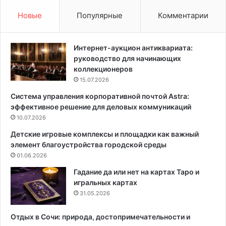
с
:
т
у
Новые
Популярные
Комментарии
н
х
о
о
м
д
Интернет-аукцион антиквариата:
д
в
руководство для начинающих
о
д
коллекционеров
м
о
15.07.2026
е
м
Система управления корпоративной почтой Astra:
:
а
эффективное решение для деловых коммуникаций
н
ш
о
10.07.2026
н
р
и
Детские игровые комплексы и площадки как важный
м
х
элемент благоустройства городской среды
ы
у
01.06.2026
и
с
п
л
Гадание да или нет на картах Таро и
р
о
игральных картах
а
в
31.05.2026
в
и
и
я
Отдых в Сочи: природа, достопримечательности и
л
х