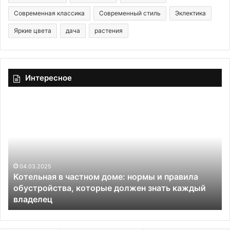
Современная классика
Современный стиль
Эклектика
Яркие цвета
дача
растения
Интересное
К
Т
о
р
т
а
е
д
л
е
ь
с
н
04.03.2025
к
Котельная в частном доме: нормы и правила
а
а
а
обустройства, которые должен знать каждый
я
н
владелец
в
ц
ч
и
а
я