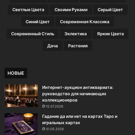
л
а
Светлые Цвета
Своими Руками
Серый Цвет
у
х
Синий Цвет
Современная Классика
о
д
Современный Стиль
Эклектика
Яркие Цвета
а
,
Дача
Растения
4
6
ф
о
НОВЫЕ
т
о
Интернет-аукцион антиквариата:
руководство для начинающих
коллекционеров
15.07.2026
Гадание да или нет на картах Таро и
игральных картах
31.05.2026