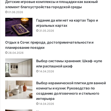
Детские игровые комплексы и площадки как важный
а
4
элемент благоустройства городской среды
м
в
01.06.2026
о
а
с
р
Гадание да или нет на картах Таро и
т
и
игральных картах
о
а
31.05.2026
я
н
т
т
Отдых в Сочи: природа, достопримечательности и
е
а
планирование поездки
л
р
28.04.2026
ь
а
Выбор системы хранения: Шкаф-купе
н
з
или распашной шкаф
о
м
14.04.2026
:
е
т
щ
о
е
Выбор керамической плитки для ванной
п
н
комнаты и кухни: Руководство по
-
и
созданию долговечного и стильного
5
я
интерьера
п
,
14.04.2026
р
у