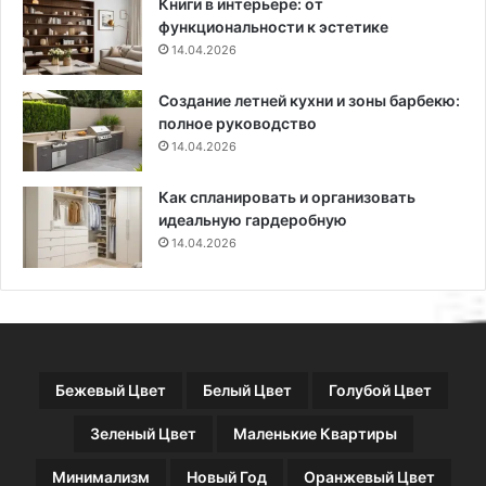
Книги в интерьере: от
о
д
функциональности к эстетике
г
а
14.04.2026
р
ч
а
н
Создание летней кухни и зоны барбекю:
м
ы
полное руководство
м
е
и
14.04.2026
с
п
о
о
ч
Как спланировать и организовать
л
е
идеальную гардеробную
е
т
14.04.2026
з
а
н
н
ы
и
е
я
с
и
о
п
Бежевый Цвет
Белый Цвет
Голубой Цвет
в
р
е
а
Зеленый Цвет
Маленькие Квартиры
т
в
ы
и
Минимализм
Новый Год
Оранжевый Цвет