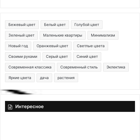
Бежевый цвет
Белый цвет
Голубой цвет
Зеленый цвет
Маленькие квартиры
Минимализм
Новый год
Оранжевый цвет
Светлые цвета
Своими руками
Серый цвет
Синий цвет
Современная классика
Современный стиль
Эклектика
Яркие цвета
дача
растения
Интересное
К
Х
а
о
к
с